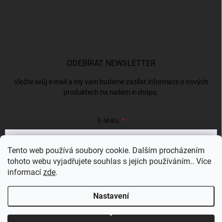
ODEBÍRAT NEWSLETTER
Vložte svůj e-mail a my vám budeme zasílat informace o nových
produktech na našem e-shopu.
E-MAIL
Tento web používá soubory cookie. Dalším procházením
tohoto webu vyjadřujete souhlas s jejich používáním.. Více
Vložením e-mailu souhlasíte s
podmínkami ochrany osobních údajů
informací
zde
.
Přihlásit se
Nastavení