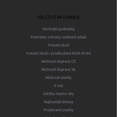
á
p
a
DŮLEŽITÉ INFORMACE
t
í
Obchodní podmínky
Podmínky ochrany osobních údajů
Vrácení zboží
Vrácení zboží v prodloužené lhůtě 45 dní
Možnosti dopravy CZ
Možnosti dopravy SK
Možnosti platby
O nás
Údržba merino vlny
Nejčastější dotazy
Prodávané značky