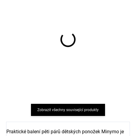
Bavlněné punčocháče s
Dětské punčocháče
květinovými motivy
bavlna modré VIKSE
modré SAFA
SAFA
350 Kč
234 Kč
Zobrazit všechny související produkty
Praktické balení pěti párů dětských ponožek Minymo je