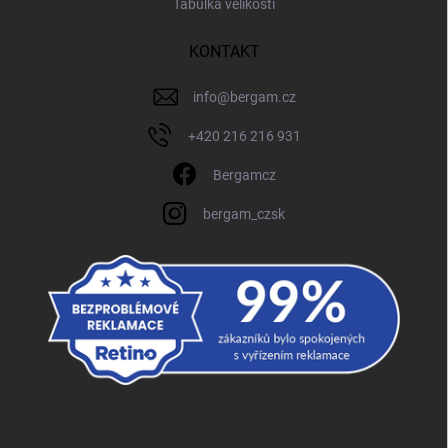
Tabulka velikostí
KONTAKT
info
@
bergam.cz
+420 216 216 931
Bergamcz
bergam_czsk