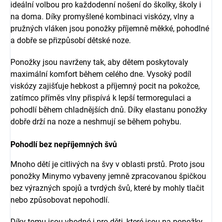
ideální volbou pro každodenní nošení do školky, školy i
na doma. Díky promyšlené kombinaci viskózy, vlny a
pružných vláken jsou ponožky příjemně měkké, pohodlné
a dobře se přizpůsobí dětské noze.
Ponožky jsou navrženy tak, aby dětem poskytovaly
maximální komfort během celého dne. Vysoký podíl
viskózy zajišťuje hebkost a příjemný pocit na pokožce,
zatímco příměs vlny přispívá k lepší termoregulaci a
pohodlí během chladnějších dnů. Díky elastanu ponožky
dobře drží na noze a neshrnují se během pohybu.
Pohodlí bez nepříjemných švů
Mnoho dětí je citlivých na švy v oblasti prstů. Proto jsou
ponožky Minymo vybaveny jemně zpracovanou špičkou
bez výrazných spojů a tvrdých švů, které by mohly tlačit
nebo způsobovat nepohodlí.
Díky tomu jsou vhodné i pro děti, které jsou na ponožky