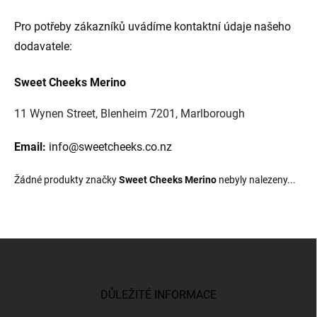
Pro potřeby zákazníků uvádíme kontaktní údaje našeho
dodavatele:
Sweet Cheeks Merino
11 Wynen Street, Blenheim 7201, Marlborough
Email:
info@sweetcheeks.co.nz
Žádné produkty značky
Sweet Cheeks Merino
nebyly nalezeny...
Z
á
p
a
DŮLEŽITÉ INFORMACE
t