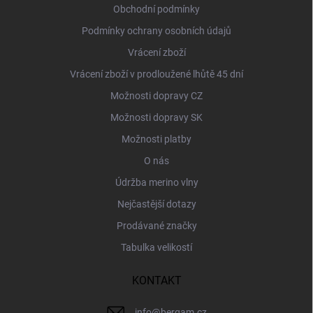
í
Obchodní podmínky
Podmínky ochrany osobních údajů
Vrácení zboží
Vrácení zboží v prodloužené lhůtě 45 dní
Možnosti dopravy CZ
Možnosti dopravy SK
Možnosti platby
O nás
Údržba merino vlny
Nejčastější dotazy
Prodávané značky
Tabulka velikostí
KONTAKT
info
@
bergam.cz