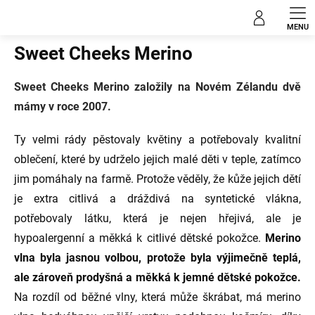
Přejít
Prodávané značky
na
obsah
Sweet Cheeks Merino
Sweet Cheeks Merino založily na Novém Zélandu dvě
mámy v roce 2007.
Ty velmi rády pěstovaly květiny a potřebovaly kvalitní
oblečení, které by udrželo jejich malé děti v teple, zatímco
jim pomáhaly na farmě. Protože věděly, že kůže jejich dětí
je extra citlivá a dráždivá na syntetické vlákna,
potřebovaly látku, která je nejen hřejivá, ale je
hypoalergenní a měkká k citlivé dětské pokožce.
Merino
vlna byla jasnou volbou, protože byla výjimečně teplá,
ale zároveň prodyšná a měkká k jemné dětské pokožce.
Na rozdíl od běžné vlny, která může škrábat, má merino