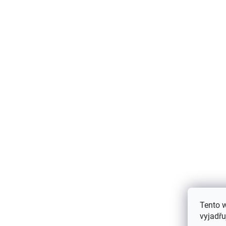
Bambusová letní dvoudílná souprava
tričko a kraťasy Geggamoja - růžová
Strawberry
1 008 Kč
Tento 
vyjadřu