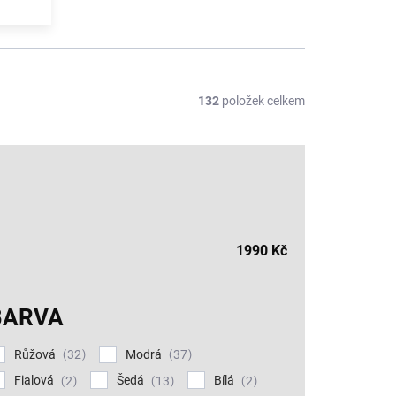
hodlí a stylu, ale také trvanlivosti a šetrnosti k
132
položek celkem
1990
Kč
BARVA
Růžová
Modrá
32
37
Fialová
Šedá
Bílá
2
13
2