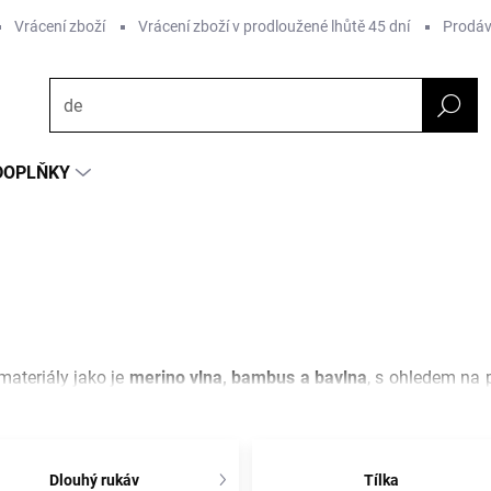
Vrácení zboží
Vrácení zboží v prodloužené lhůtě 45 dní
Prodáv
DOPLŇKY
materiály jako je
merino vlna, bambus a bavlna
, s ohledem na 
aci
a odolnost proti zápachu, zatímco
bambusová vlákna
nabíz
 maximální komfort při každodenním nošení. Každý kousek je navr
Dlouhý rukáv
Tílka