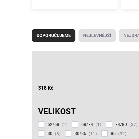
U Bergam najdete kousky od značek jako
Little
životnímu prostředí.
Ř
a
DOPORUČUJEME
NEJLEVNĚJŠÍ
NEJDRA
z
e
n
í
p
r
o
d
318
Kč
u
k
t
VELIKOST
ů
62/68
68/74
74/80
2
1
37
80
80/86
86
8
11
32