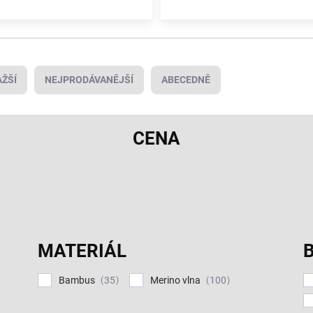
 Flock of Horrors
nebo
Cosilana,
které jsou známé hlavně díky po
ŽŠÍ
NEJPRODÁVANĚJŠÍ
ABECEDNĚ
CENA
MATERIÁL
Bambus
Merino vlna
35
100