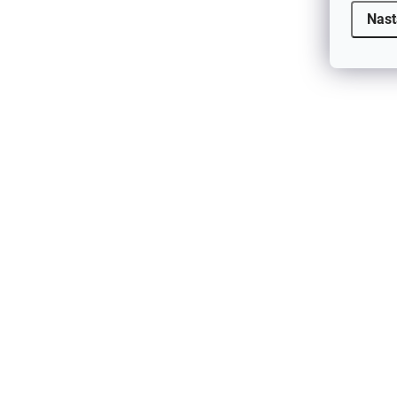
Nast
Dětské triko s krátkým rukávem z
bambusu MINYMO - barva šedá
483 Kč