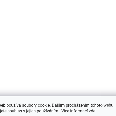
Dětské triko s krátkým rukávem z
merino vlny, bavlny a hedvábí modrý
melír Cosilana
443 Kč
od
web používá soubory cookie. Dalším procházením tohoto webu
jete souhlas s jejich používáním.. Více informací
zde
.