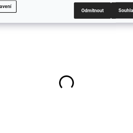
avení
Odmítnout
Souhl
Dětské triko s krátkým rukávem z
bambusu modré Dark Navy MINYMO
483 Kč