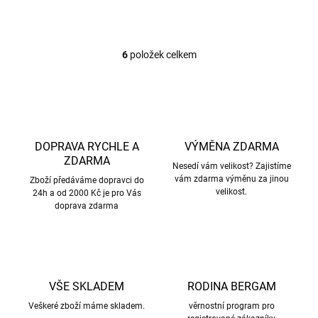
Geggamoja
599 Kč
od
586 Kč
od
6
položek celkem
O
v
l
á
d
a
c
DOPRAVA RYCHLE A
VÝMĚNA ZDARMA
í
ZDARMA
p
Nesedí vám velikost? Zajistíme
vám zdarma výměnu za jinou
r
Zboží předáváme dopravci do
velikost.
24h a od 2000 Kč je pro Vás
v
doprava zdarma
k
y
v
ý
p
i
VŠE SKLADEM
RODINA BERGAM
s
u
Veškeré zboží máme skladem.
věrnostní program pro