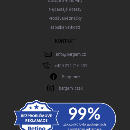
Údržba merino vlny
Nejčastější dotazy
Prodávané značky
Tabulka velikostí
KONTAKT
info
@
bergam.cz
+420 216 216 931
Bergamcz
bergam_czsk