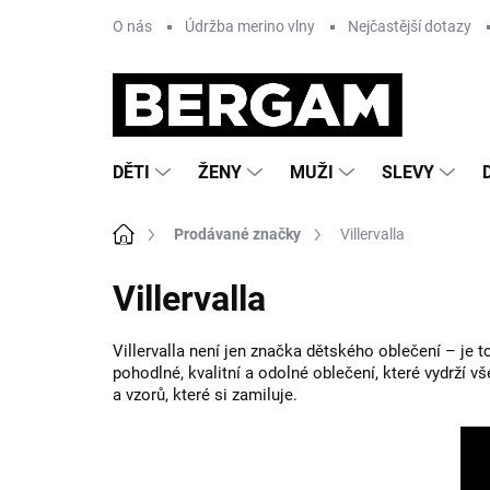
Přejít
O nás
Údržba merino vlny
Nejčastější dotazy
na
obsah
DĚTI
ŽENY
MUŽI
SLEVY
Domů
Prodávané značky
Villervalla
Villervalla
Villervalla není jen značka dětského oblečení – je t
pohodlné, kvalitní a odolné oblečení, které vydrží v
a vzorů, které si zamiluje.