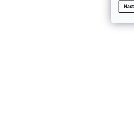
Nast
510 Kč
od
AKCE