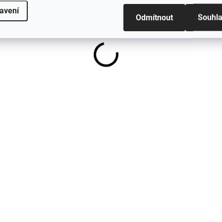
avení
1 528 Kč
od
Odmítnout
Souhl
AKCE
AK