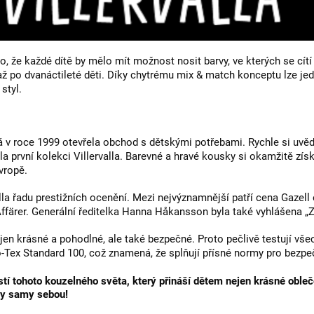
 že každé dítě by mělo mít možnost nosit barvy, ve kterých se cítí d
ž po dvanáctileté děti. Díky chytrému mix & match konceptu lze je
styl.
á v roce 1999 otevřela obchod s dětskými potřebami. Rychle si uvěd
ila první kolekci Villervalla. Barevné a hravé kousky si okamžitě zís
vropě.
la řadu prestižních ocenění. Mezi nejvýznamnější patří cena Gazell
färer. Generální ředitelka Hanna Håkansson byla také vyhlášena „Z
 nejen krásné a pohodlné, ale také bezpečné. Proto pečlivě testují vše
o-Tex Standard 100, což znamená, že splňují přísné normy pro bezpečn
tohoto kouzelného světa, který přináší dětem nejen krásné oblečení
ždy samy sebou!