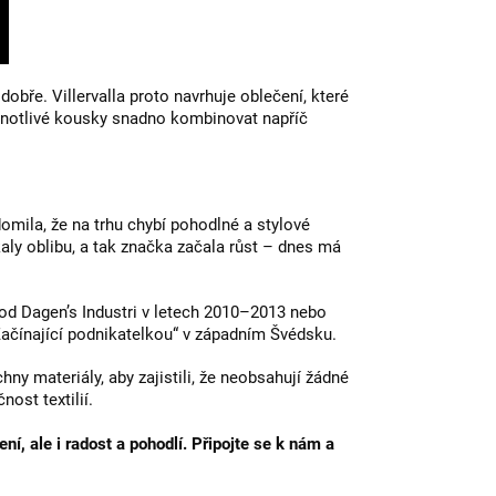
obře. Villervalla proto navrhuje oblečení, které
dnotlivé kousky snadno kombinovat napříč
omila, že na trhu chybí pohodlné a stylové
kaly oblibu, a tak značka začala růst – dnes má
 od Dagen’s Industri v letech 2010–2013 nebo
ačínající podnikatelkou“ v západním Švédsku.
chny materiály, aby zajistili, že neobsahují žádné
ost textilií.
, ale i radost a pohodlí. Připojte se k nám a