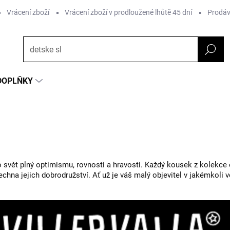
Vrácení zboží
Vrácení zboží v prodloužené lhůtě 45 dní
Prodáv
DOPLŇKY
o svět plný optimismu, rovnosti a hravosti. Každý kousek z kolekce o
šechna jejich dobrodružství. Ať už je váš malý objevitel v jakémkoli 