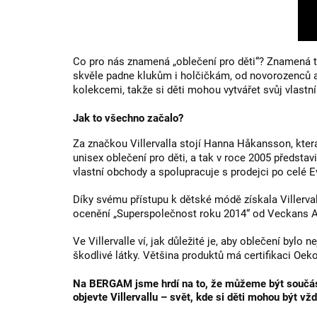
Co pro nás znamená „oblečení pro děti“? Znamená to,
skvěle padne klukům i holčičkám, od novorozenců a
kolekcemi, takže si děti mohou vytvářet svůj vlastní 
Jak to všechno začalo?
Za značkou Villervalla stojí Hanna Håkansson, kter
unisex oblečení pro děti, a tak v roce 2005 představ
vlastní obchody a spolupracuje s prodejci po celé E
Díky svému přístupu k dětské módě získala Villerval
ocenění „Superspolečnost roku 2014“ od Veckans Af
Ve Villervalle ví, jak důležité je, aby oblečení bylo
škodlivé látky. Většina produktů má certifikaci Oek
Na BERGAM jsme hrdí na to, že můžeme být součástí 
objevte Villervallu – svět, kde si děti mohou být v