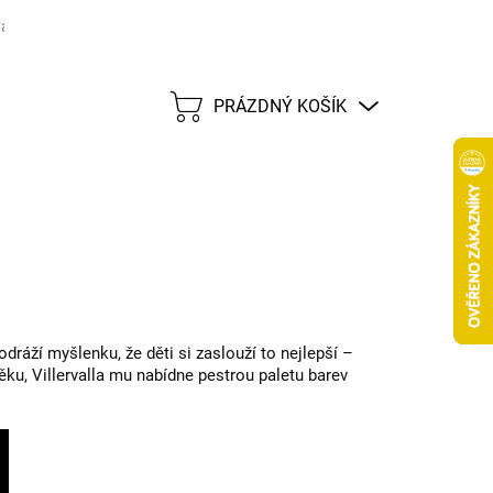
ané značky
Tabulka velikostí
Možnosti dopravy CZ
Možnost
PRÁZDNÝ KOŠÍK
NÁKUPNÍ
KOŠÍK
dráží myšlenku, že děti si zaslouží to nejlepší –
věku, Villervalla mu nabídne pestrou paletu barev