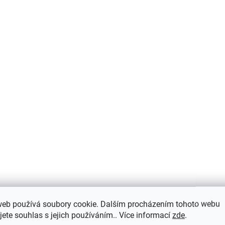
AKCE
AK
web používá soubory cookie. Dalším procházením tohoto webu
Dětská teplá zimní kombinéza
jete souhlas s jejich používáním.. Více informací
zde
.
Villervalla - 712B DAHLIA