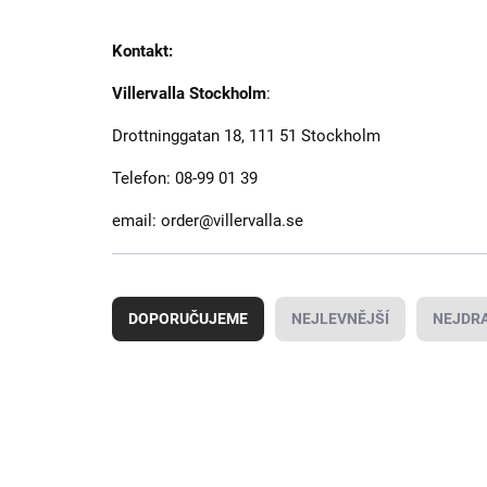
Kontakt:
Villervalla Stockholm
:
Drottninggatan 18, 111 51 Stockholm
Telefon: 08-99 01 39
email: order@villervalla.se
Ř
a
DOPORUČUJEME
NEJLEVNĚJŠÍ
NEJDRA
z
e
n
V
í
ý
AKCE
p
p
r
i
o
s