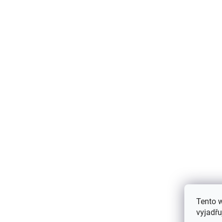
AKCE
Tento 
Dětská fleecová mikina Villervalla -
vyjadřu
modrá NAUTIC/PACIFIC