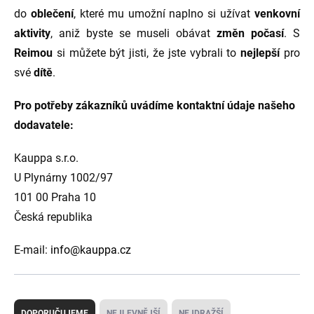
do
oblečení
, které mu umožní naplno si užívat
venkovní
aktivity
, aniž byste se museli obávat
změn počasí
. S
Reimou
si můžete být jisti, že jste vybrali to
nejlepší
pro
své
dítě
.
Pro potřeby zákazníků uvádíme kontaktní údaje našeho
dodavatele:
Kauppa s.r.o.
U Plynárny 1002/97
101 00 Praha 10
Česká republika
E-mail:
info@kauppa.cz
Ř
a
DOPORUČUJEME
NEJLEVNĚJŠÍ
NEJDRAŽŠÍ