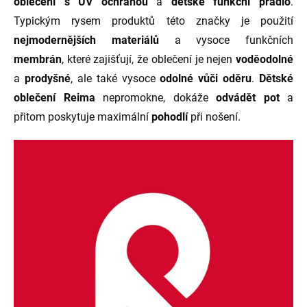
oblečení s UV ochranou
a
dětské funkční prádlo
.
Typickým rysem produktů této značky je použití
nejmodernějších materiálů
a vysoce funkčních
membrán
, které zajišťují, že oblečení je nejen
voděodolné
a
prodyšné
, ale také vysoce
odolné vůči oděru
.
Dětské
oblečení Reima
nepromokne, dokáže
odvádět pot
a
přitom poskytuje maximální
pohodlí
při nošení.