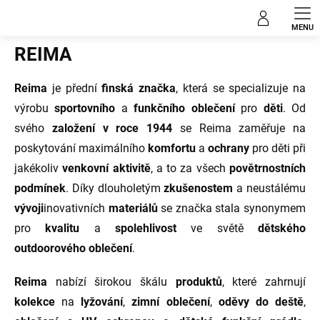
Přejít
Prodávané značky
na
obsah
REIMA
Reima
je přední
finská značka
, která se specializuje na
výrobu
sportovního
a
funkčního oblečení
pro
děti
. Od
svého
založení v roce 1944
se Reima zaměřuje na
poskytování maximálního
komfortu
a
ochrany
pro děti při
jakékoliv
venkovní aktivitě
, a to za všech
povětrnostních
podmínek
. Díky dlouholetým
zkušenostem
a neustálému
vývoji
inovativních
materiálů
se značka stala synonymem
pro
kvalitu
a
spolehlivost
ve světě
dětského
outdoorového oblečení
.
Reima
nabízí širokou škálu
produktů
, které zahrnují
kolekce
na
lyžování
,
zimní oblečení
,
oděvy do deště
,