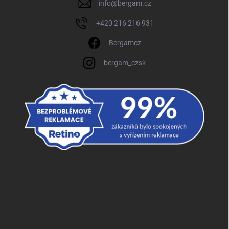
info
@
bergam.cz
+420 216 216 931
Bergamcz
bergam_czsk