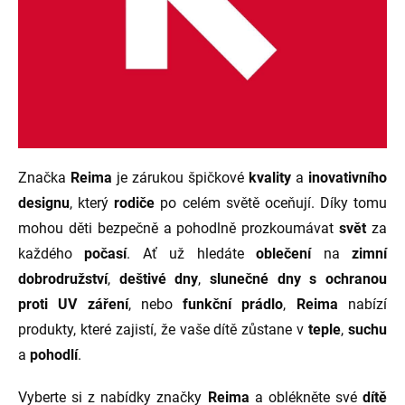
Značka
Reima
je zárukou špičkové
kvality
a
inovativního
designu
, který
rodiče
po celém světě oceňují. Díky tomu
mohou děti bezpečně a pohodlně prozkoumávat
svět
za
každého
počasí
. Ať už hledáte
oblečení
na
zimní
dobrodružství
,
deštivé dny
,
slunečné dny s ochranou
proti UV záření
, nebo
funkční prádlo
,
Reima
nabízí
produkty, které zajistí, že vaše dítě zůstane v
teple
,
suchu
a
pohodlí
.
Vyberte si z nabídky značky
Reima
a oblékněte své
dítě