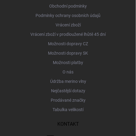
ý
í
Obchodní podmínky
p
i
Podmínky ochrany osobních údajů
s
Vrácení zboží
u
Vrácení zboží v prodloužené lhůtě 45 dní
Možnosti dopravy CZ
Možnosti dopravy SK
Možnosti platby
O nás
Údržba merino vlny
Nejčastější dotazy
Prodávané značky
Tabulka velikostí
KONTAKT