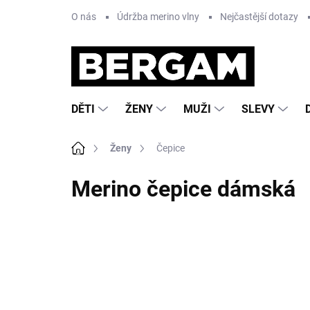
Přejít
O nás
Údržba merino vlny
Nejčastější dotazy
na
obsah
DĚTI
ŽENY
MUŽI
SLEVY
Domů
Ženy
Čepice
Merino čepice dámská