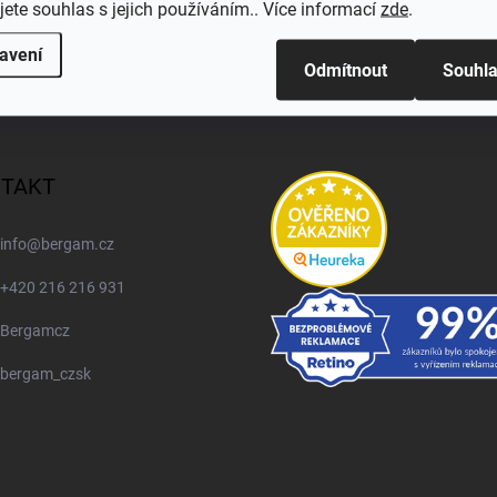
jete souhlas s jejich používáním.. Více informací
zde
.
avení
Odmítnout
Souhl
TAKT
info
@
bergam.cz
+420 216 216 931
Bergamcz
bergam_czsk