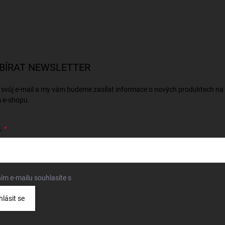
BÍRAT NEWSLETTER
 svůj e-mail a my vám budeme zasílat informace o nových produktech na
 e-shopu.
L
ím e-mailu souhlasíte s
podmínkami ochrany osobních údajů
hlásit se