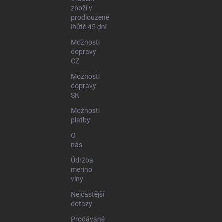
zboží v
prodloužené
lhůtě 45 dní
Možnosti
dopravy
CZ
Možnosti
dopravy
SK
Možnosti
platby
O
nás
Údržba
merino
vlny
Nejčastější
dotazy
Prodávané