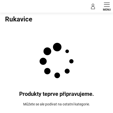
Přejít
Muži
na
obsah
Rukavice
Produkty teprve připravujeme.
Můžete se ale podívat na ostatní kategorie.