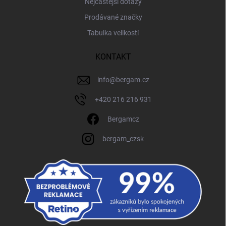
Nejčastější dotazy
Prodávané značky
Tabulka velikostí
KONTAKT
info
@
bergam.cz
+420 216 216 931
Bergamcz
bergam_czsk