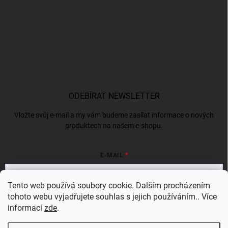
ODEBÍRAT NEWSLETTER
Vložte svůj e-mail a my vám budeme zasílat informace o nových
produktech na našem e-shopu.
E-MAIL
Tento web používá soubory cookie. Dalším procházením
tohoto webu vyjadřujete souhlas s jejich používáním.. Více
Vložením e-mailu souhlasíte s
podmínkami ochrany osobních údajů
informací
zde
.
Přihlásit se