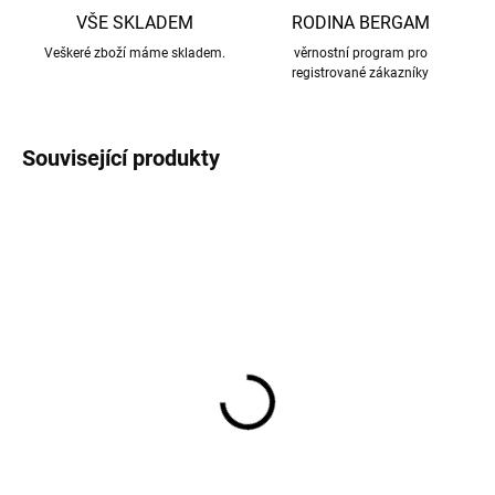
VŠE SKLADEM
RODINA BERGAM
Veškeré zboží máme skladem.
věrnostní program pro
registrované zákazníky
Související produkty
AKCE
AKCE
Dětské bambusové
Bambusové dětské
tričko s krátkým
legíny Geggamoja -