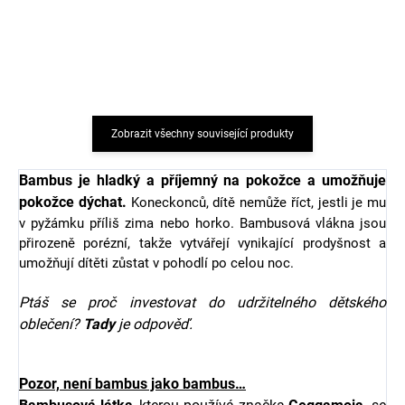
rukávem Geggamoja -
béžové Pears
béžové Pears
563 Kč
512 Kč
Zobrazit všechny související produkty
Bambus je hladký a příjemný na pokožce a umožňuje
pokožce dýchat.
Koneckonců, dítě nemůže říct, jestli je mu
v pyžámku příliš zima nebo horko. Bambusová vlákna jsou
přirozeně porézní, takže vytvářejí vynikající prodyšnost a
umožňují dítěti zůstat v pohodlí po celou noc.
Ptáš se proč investovat do udržitelného dětského
oblečení?
Tady
je odpověď.
Pozor, není bambus jako bambus…