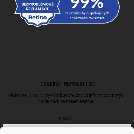
ODEBÍRAT NEWSLETTER
Vložte svůj e-mail a my vám budeme zasílat informace o nových
produktech na našem e-shopu.
E-MAIL