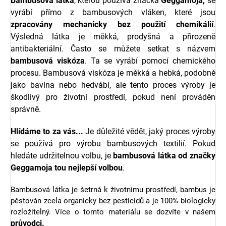
Bambusová látka
, kterou používá značka
Geggamoja,
se
vyrábí přímo z bambusových vláken, které jsou
zpracovány mechanicky bez použití chemikálií
.
Výsledná látka je měkká, prodyšná a přirozeně
antibakteriální.
Často se můžete setkat s názvem
bambusová viskóza
. Ta se vyrábí pomocí chemického
procesu. Bambusová viskóza je měkká a hebká, podobně
jako bavlna nebo hedvábí, ale tento proces výroby je
škodlivý pro životní prostředí, pokud není prováděn
správně.
Hlídáme to za vás...
Je důležité vědět, jaký proces výroby
se používá pro výrobu bambusových textilií. Pokud
hledáte udržitelnou volbu, je
bambusová látka od značky
Geggamoja
tou nejlepší volbou
.
Bambusová látka je šetrná k životnímu prostředí, bambus je
pěstován zcela organicky bez pesticidů a je 100% biologicky
rozložitelný. Více o tomto materiálu se dozvíte v našem
průvodci
.