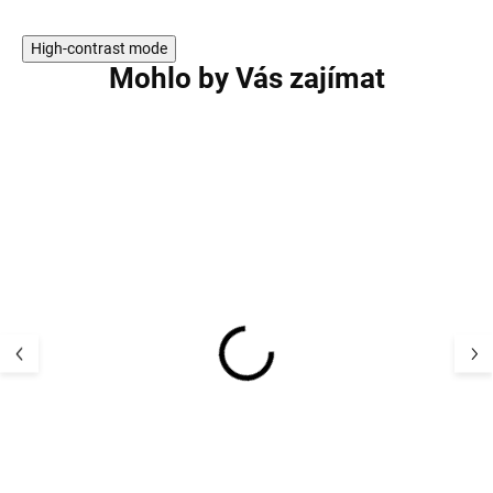
High-contrast mode
Mohlo by Vás zajímat
AKCE
AKCE
Bambusová letní
Bambusová letn
dvoudílná souprava
dvoudílná soup
tričko a kraťasy
tričko a kraťasy
Geggamoja - modrá
Geggamoja - rů