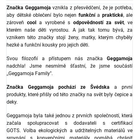
Značka Geggamoja
vznikla z přesvědčení, že je potřeba,
aby dětské oblečení bylo nejen
funkční
a
praktické
, ale
zároveň
cool
a vyrobené s
odpovědností za svět
, ve
kterém naše děti vyrostou. A jak tak tomu bývá, za
vznikem této značky stojí ženy, matky, kterým chyběly
hezké a funkční kousky pro jejich děti.
Svou filozofií a přístupem nás značka
Geggamoja
nadchla! Jsme nesmírně šťastní, že jsme součástí
,,Geggamoja Family".
Značka Geggamoja pochází ze Švédska
a první
produkty, které přišly od této značky na svět byly čepice a
deky.
Geggamoja byla také jednou z prvních společností, která
začala spolupracovat s dodavateli s certifikací
GOTS. Volba ekologických a udržitelných materiálů ve
srovnání s konvenčními materiály pomáhá chránit