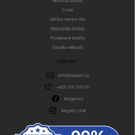
Možnosti platby
O nás
Údržba merino vlny
Nejčastější dotazy
Prodávané značky
Tabulka velikostí
KONTAKT
info
@
bergam.cz
+420 216 216 931
Bergamcz
bergam_czsk