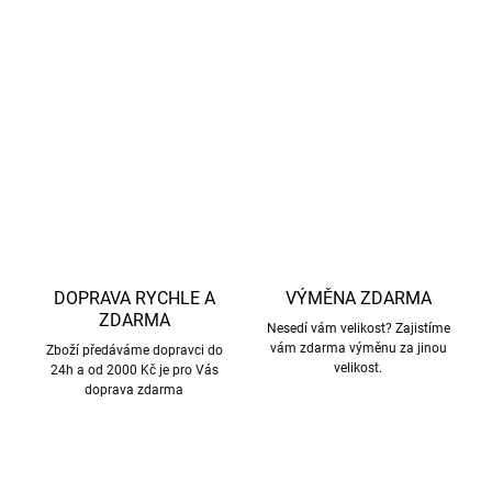
zpracovány mechanicky bez použití chemikálií
. (často
se můžete setkat s názvem
bambusová viskóza,
ta se
vyrábí pomocí chemického procesu).
DETAILNÍ INFORMACE
ZEPTAT SE
HLÍDAT
DOPRAVA RYCHLE A
VÝMĚNA ZDARMA
ZDARMA
Nesedí vám velikost? Zajistíme
vám zdarma výměnu za jinou
Zboží předáváme dopravci do
velikost.
24h a od 2000 Kč je pro Vás
doprava zdarma