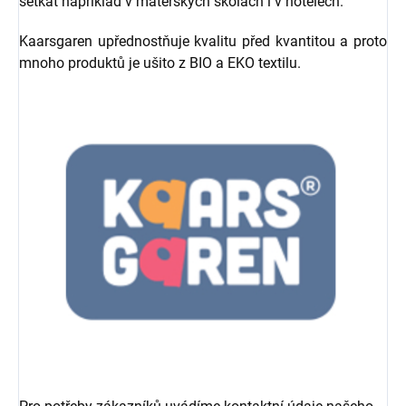
setkat například v mateřských školách i v hotelech.
Kaarsgaren upřednostňuje kvalitu před kvantitou a proto
mnoho produktů je ušito z BIO a EKO textilu.