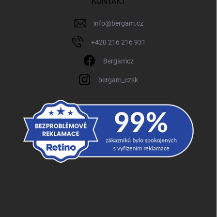
KONTAKT
info
@
bergam.cz
+420 216 216 931
Bergamcz
bergam_czsk