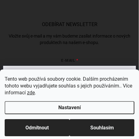
ODEBÍRAT NEWSLETTER
Vložte svůj e-mail a my vám budeme zasílat informace o nových
produktech na našem e-shopu.
E-MAIL
Tento web používá soubory cookie. Dalším procházením
tohoto webu vyjadřujete souhlas s jejich používáním.. Více
Vložením e-mailu souhlasíte s
podmínkami ochrany osobních údajů
informací
zde
.
Přihlásit se
Nastavení
Copyright 2026
Bergam
. Všechna práva vyhrazena.
Odmítnout
Souhlasím
Vytvořil Shoptet Premium