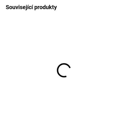
Související produkty
Protiskluzové merino
Protiskluzové
ponožky s vláčkem SAFA
punčocháče světle šedé
SAFA z bavlny
242 Kč
424 Kč