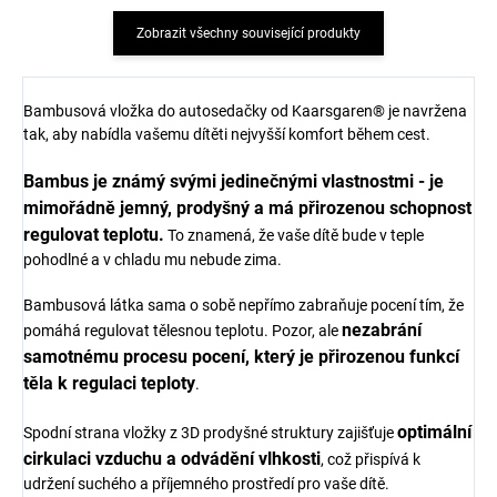
Zobrazit všechny související produkty
Bambusová vložka do autosedačky od Kaarsgaren® je navržena
tak, aby nabídla vašemu dítěti nejvyšší komfort během cest.
Bambus je známý svými jedinečnými vlastnostmi - je
mimořádně jemný, prodyšný a má přirozenou schopnost
regulovat teplotu.
To znamená, že vaše dítě bude v teple
pohodlné a v chladu mu nebude zima.
Bambusová látka sama o sobě nepřímo zabraňuje pocení tím, že
nezabrání
pomáhá regulovat tělesnou teplotu. Pozor, ale
samotnému procesu pocení, který je přirozenou funkcí
těla k regulaci teploty
.
optimální
Spodní strana vložky z 3D prodyšné struktury zajišťuje
cirkulaci vzduchu a odvádění vlhkosti
, což přispívá k
udržení suchého a příjemného prostředí pro vaše dítě.