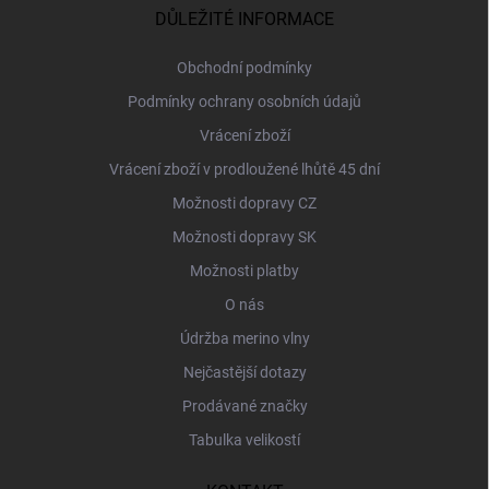
a
DŮLEŽITÉ INFORMACE
t
í
Obchodní podmínky
Podmínky ochrany osobních údajů
Vrácení zboží
Vrácení zboží v prodloužené lhůtě 45 dní
Možnosti dopravy CZ
Možnosti dopravy SK
Možnosti platby
O nás
Údržba merino vlny
Nejčastější dotazy
Prodávané značky
Tabulka velikostí