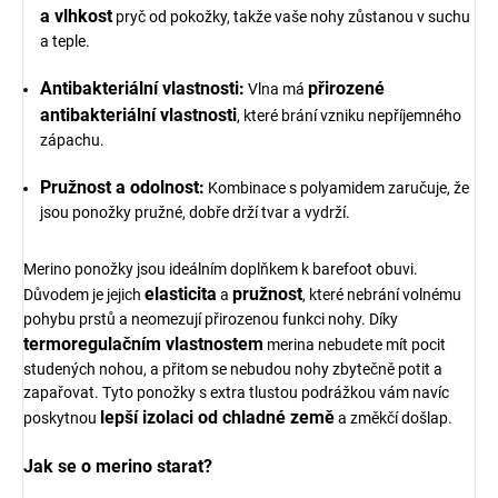
a vlhkost
pryč od pokožky, takže vaše nohy zůstanou v suchu
a teple.
Antibakteriální vlastnosti:
přirozené
Vlna má
antibakteriální vlastnosti
, které brání vzniku nepříjemného
zápachu.
Pružnost a odolnost:
Kombinace s polyamidem zaručuje, že
jsou ponožky pružné, dobře drží tvar a vydrží.
Merino ponožky jsou ideálním doplňkem k barefoot obuvi.
elasticita
pružnost
Důvodem je jejich
a
, které nebrání volnému
pohybu prstů a neomezují přirozenou funkci nohy. Díky
termoregulačním vlastnostem
merina nebudete mít pocit
studených nohou, a přitom se nebudou nohy zbytečně potit a
zapařovat. Tyto ponožky s extra tlustou podrážkou vám navíc
lepší izolaci od chladné země
poskytnou
a změkčí došlap.
Jak se o merino starat?