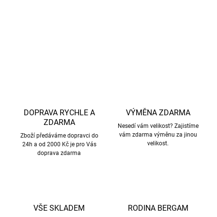
Antibakteriální:
Zabraňují vzniku zápachu.
DETAILNÍ INFORMACE
ZEPTAT SE
HLÍDAT
DOPRAVA RYCHLE A
VÝMĚNA ZDARMA
ZDARMA
Nesedí vám velikost? Zajistíme
vám zdarma výměnu za jinou
Zboží předáváme dopravci do
velikost.
24h a od 2000 Kč je pro Vás
doprava zdarma
VŠE SKLADEM
RODINA BERGAM