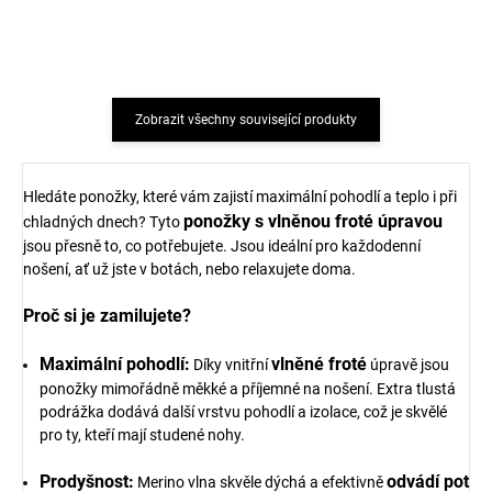
TIERRA VERDE
194 Kč
239 Kč
Zobrazit všechny související produkty
Hledáte ponožky, které vám zajistí maximální pohodlí a teplo i při
ponožky s vlněnou froté úpravou
chladných dnech? Tyto
jsou přesně to, co potřebujete. Jsou ideální pro každodenní
nošení, ať už jste v botách, nebo relaxujete doma.
Proč si je zamilujete?
Maximální pohodlí:
vlněné froté
Díky vnitřní
úpravě jsou
ponožky mimořádně měkké a příjemné na nošení. Extra tlustá
podrážka dodává další vrstvu pohodlí a izolace, což je skvělé
pro ty, kteří mají studené nohy.
Prodyšnost:
odvádí pot
Merino vlna skvěle dýchá a efektivně