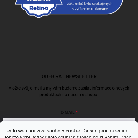
ODEBÍRAT NEWSLETTER
Vložte svůj e-mail a my vám budeme zasílat informace o nových
produktech na našem e-shopu.
E-MAIL
Tento web používá soubory cookie. Dalším procházením
tohoto webu vyjadřujete souhlas s jejich používáním.. Více