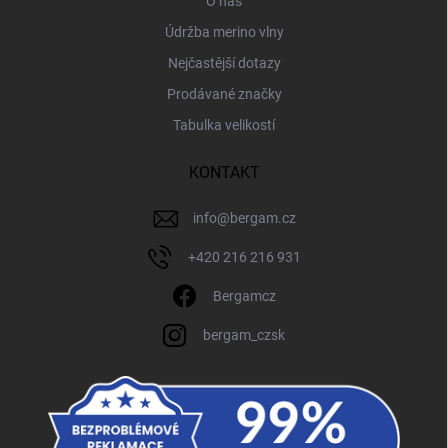
O nás
Údržba merino vlny
Nejčastější dotazy
Prodávané značky
Tabulka velikostí
KONTAKT
info
@
bergam.cz
+420 216 216 931
Bergamcz
bergam_czsk