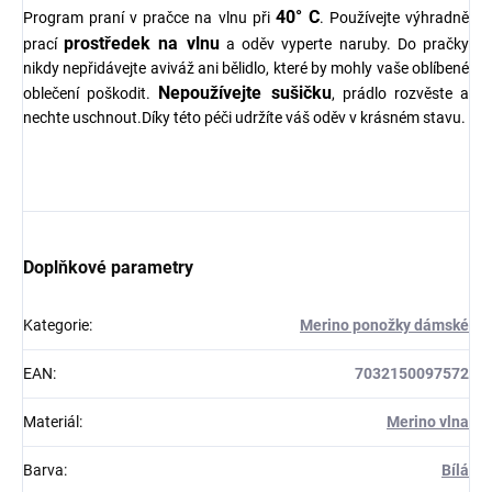
40° C
Program praní v pračce na vlnu při
. Používejte výhradně
prostředek na vlnu
prací
a oděv vyperte naruby. Do pračky
nikdy nepřidávejte aviváž ani bělidlo, které by mohly vaše oblíbené
Nepoužívejte sušičku
oblečení poškodit.
, prádlo rozvěste a
nechte uschnout.Díky této péči udržíte váš oděv v krásném stavu.
Doplňkové parametry
Kategorie
:
Merino ponožky dámské
EAN
:
7032150097572
Materiál
:
Merino vlna
Barva
:
Bílá