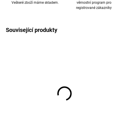
Veškeré zboží máme skladem.
věrnostní program pro
registrované zákazníky
Související produkty
Prací gel na vlnu a jemné
Prací gel z mýdlových
prádlo levandule 1 l
ořechů na vlnu a funkční
Greenatural
textil z merino vlny