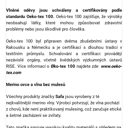
Vlněné oděvy jsou schváleny a certifikovány podle
standardu Oeko-tex 100.
Oeko-tex 100 zajišťuje, že výrobky
neobsahují látky, které mohou způsobovat zdravotní
problémy nebo jsou škodlivé pro člověka.
Oeko-tex 100 byl připraven dvěma zkušebními ústavy v
Rakousku a Německu a je certifikací s dlouhou tradicí v
textilním průmyslu. Schvalování a certifikaci provádějí
nezávislé orgány, včetně švédských výzkumných ústavů
RISE. Více informací o
Øko-tex 100
najdete zde:
www.oeko-
tex.com
Merino ovce a vlna bez mulesů
Všechny produkty značky
Safa
jsou vyrobeny z té
nejkvalitnější merino vlny. Výrobci potvrzují, že vlna pochází
z chovů, kde není praktikovaný mulesing, což zaručuje etické
a šetrné zacházení se zvířaty.
Tato značka spojuje vysokou kvalitu materiálů s ohledem na