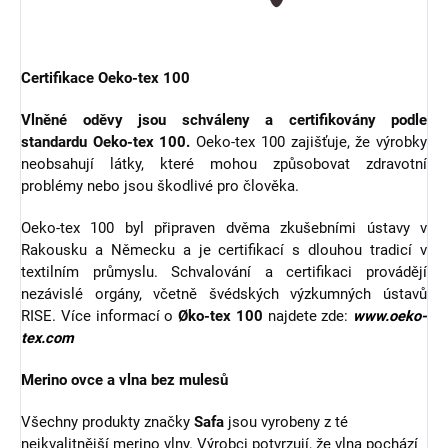
Certifikace Oeko-tex 100
Vlněné oděvy jsou schváleny a certifikovány podle
standardu Oeko-tex 100.
Oeko-tex 100 zajišťuje, že výrobky
neobsahují látky, které mohou způsobovat zdravotní
problémy nebo jsou škodlivé pro člověka.
Oeko-tex 100 byl připraven dvěma zkušebními ústavy v
Rakousku a Německu a je certifikací s dlouhou tradicí v
textilním průmyslu. Schvalování a certifikaci provádějí
nezávislé orgány, včetně švédských výzkumných ústavů
RISE. Více informací o
Øko-tex 100
najdete zde:
www.oeko-
tex.com
Merino ovce a vlna bez mulesů
Všechny produkty značky
Safa
jsou vyrobeny z té
nejkvalitnější merino vlny. Výrobci potvrzují, že vlna pochází