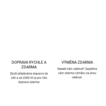
poskytnou vám dokonalý komfort a pohodlí.
DETAILNÍ INFORMACE
ZEPTAT SE
HLÍDAT
DOPRAVA RYCHLE A
VÝMĚNA ZDARMA
ZDARMA
Nesedí vám velikost? Zajistíme
vám zdarma výměnu za jinou
Zboží předáváme dopravci do
velikost.
24h a od 2000 Kč je pro Vás
doprava zdarma