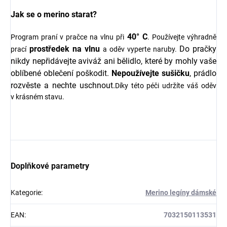
Jak se o merino starat?
40° C
Program praní v pračce na vlnu při
. Používejte výhradně
prostředek na vlnu
Do pračky
prací
a oděv vyperte naruby.
nikdy nepřidávejte aviváž ani bělidlo, které by mohly vaše
oblíbené oblečení poškodit.
Nepoužívejte sušičku
, prádlo
rozvěste a nechte uschnout.
Díky této péči udržíte váš oděv
v krásném stavu.
Doplňkové parametry
Kategorie
:
Merino legíny dámské
EAN
:
7032150113531