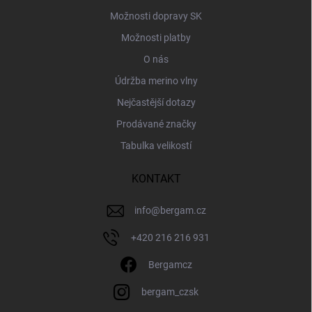
Možnosti dopravy SK
Možnosti platby
O nás
Údržba merino vlny
Nejčastější dotazy
Prodávané značky
Tabulka velikostí
KONTAKT
info
@
bergam.cz
+420 216 216 931
Bergamcz
bergam_czsk