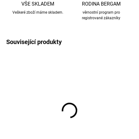
VŠE SKLADEM
RODINA BERGAM
Veškeré zboží máme skladem.
věrnostní program pro
registrované zákazníky
Související produkty
Merino triko dámské
Dámské tričko z merino
krátký rukáv tmavě
vlny s krátkým rukávem