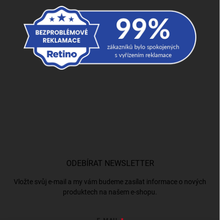
ODEBÍRAT NEWSLETTER
Vložte svůj e-mail a my vám budeme zasílat informace o nových
produktech na našem e-shopu.