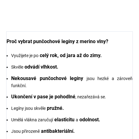
modrá barva JULIE
petrolejová barva JULIE
SAFA
SAFA
1 255 Kč
1 443 Kč
Proč vybrat punčochové legíny z merino vlny?
celý rok, od jara až do zimy.
Využijete je po
odvádí vlhkost.
Skvěle
Nekousavé punčochové legíny
jsou hezké a zároveň
funkční.
Ukončení v pase je pohodlné
, nezařezává se.
pružné.
Legíny jsou skvěle
elasticitu
odolnost.
Umělá vlákna zaručují
a
antibakteriální.
Jsou přirozeně