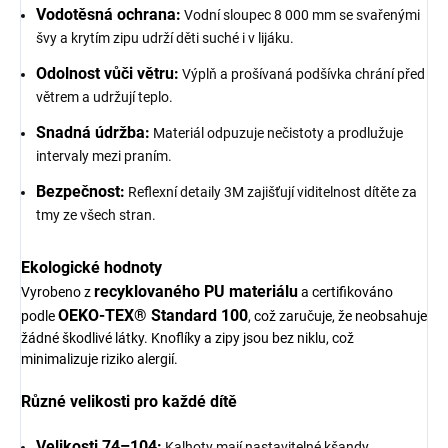
Vodotěsná ochrana:
Vodní sloupec 8 000 mm se svařenými
švy a krytím zipu udrží děti suché i v lijáku.
Odolnost vůči větru:
Výplň a prošívaná podšívka chrání před
větrem a udržují teplo.
Snadná údržba:
Materiál odpuzuje nečistoty a prodlužuje
intervaly mezi praním.
Bezpečnost:
Reflexní detaily 3M zajišťují viditelnost dítěte za
tmy ze všech stran.
Ekologické hodnoty
recyklovaného PU materiálu
Vyrobeno z
a certifikováno
OEKO-TEX® Standard 100
podle
, což zaručuje, že neobsahuje
žádné škodlivé látky. Knoflíky a zipy jsou bez niklu, což
minimalizuje riziko alergií.
Různé velikosti pro každé dítě
Velikosti 74–104:
Kalhoty mají nastavitelné kšandy.