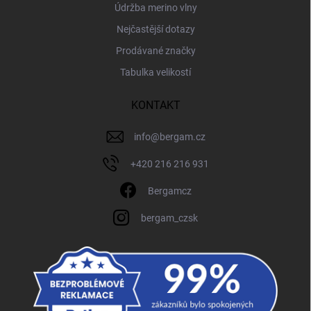
Údržba merino vlny
Nejčastější dotazy
Prodávané značky
Tabulka velikostí
KONTAKT
info
@
bergam.cz
+420 216 216 931
Bergamcz
bergam_czsk