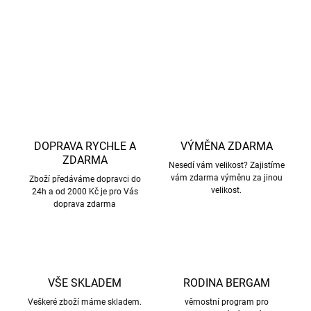
DETAILNÍ INFORMACE
ZEPTAT SE
HLÍDAT
DOPRAVA RYCHLE A
VÝMĚNA ZDARMA
ZDARMA
Nesedí vám velikost? Zajistíme
vám zdarma výměnu za jinou
Zboží předáváme dopravci do
velikost.
24h a od 2000 Kč je pro Vás
doprava zdarma
VŠE SKLADEM
RODINA BERGAM
Veškeré zboží máme skladem.
věrnostní program pro