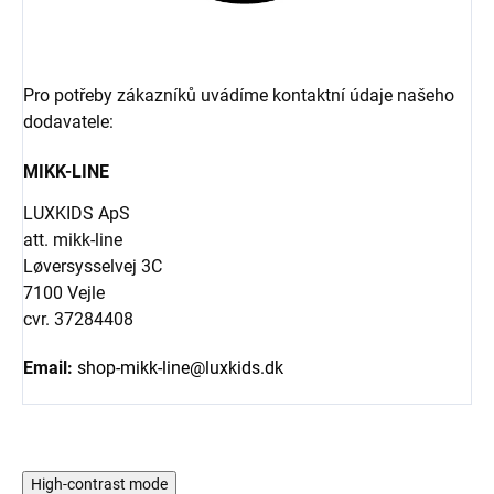
Pro potřeby zákazníků uvádíme kontaktní údaje našeho
dodavatele:
MIKK-LINE
LUXKIDS ApS
att. mikk-line
Løversysselvej 3C
7100 Vejle
cvr. 37284408
Email:
shop-mikk-line@luxkids.dk
High-contrast mode