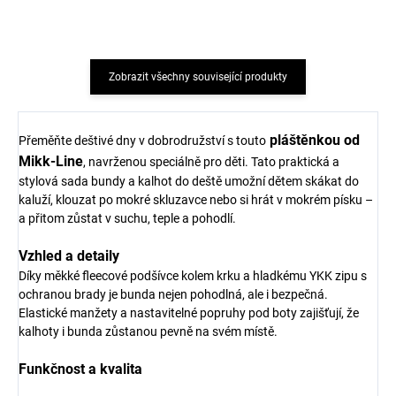
Zobrazit všechny související produkty
pláštěnkou od
Přeměňte deštivé dny v dobrodružství s touto
Mikk-Line
, navrženou speciálně pro děti. Tato praktická a
stylová sada bundy a kalhot do deště umožní dětem skákat do
kaluží, klouzat po mokré skluzavce nebo si hrát v mokrém písku –
a přitom zůstat v suchu, teple a pohodlí.
Vzhled a detaily
Díky měkké fleecové podšívce kolem krku a hladkému YKK zipu s
ochranou brady je bunda nejen pohodlná, ale i bezpečná.
Elastické manžety a nastavitelné popruhy pod boty zajišťují, že
kalhoty i bunda zůstanou pevně na svém místě.
Funkčnost a kvalita