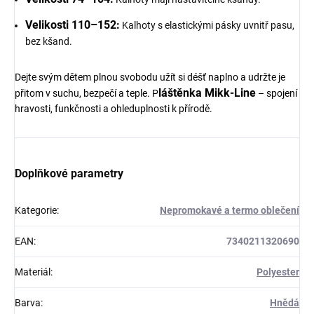
Velikosti 110–152:
Kalhoty s elastickými pásky uvnitř pasu,
bez kšand.
Dejte svým dětem plnou svobodu užít si déšť naplno a udržte je
láštěnka Mikk-Line
přitom v suchu, bezpečí a teple. P
– spojení
hravosti, funkčnosti a ohleduplnosti k přírodě.
Doplňkové parametry
Kategorie
:
Nepromokavé a termo oblečení
EAN
:
7340211320690
Materiál
:
Polyester
Barva
:
Hnědá