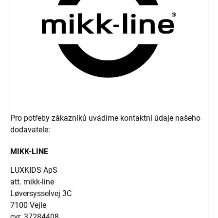
Pro potřeby zákazníků uvádíme kontaktní údaje našeho
dodavatele:
MIKK-LINE
LUXKIDS ApS
att. mikk-line
Løversysselvej 3C
7100 Vejle
cvr. 37284408