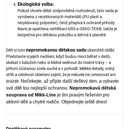
Ekologická volba:
Pokud chcete dělat zodpovědná rozhodnutí, tato sada je
vyrobena z recyklovaných materiálů (PU plast a
recyklovaný polyester), čímž přispívá k ochraně přírody.
Navíc je opatřena certifikací GRS a OEKO-TEX®, takže je
bezpečná pro dětskou pokožku a šetrná k planetě.
nepromokavou dětskou sadu
Děti si tuto
okamžitě oblíbí.
Představte si jejich nadšení, když budou moci běhat v dešti,
skákat v kalužích nebo si klidně sednout do mokré trávy – a
přitom zůstanou zcela suché a v pohodlí. Měkké detaily, volný
střih a odolnost oblečení zajistí, že je nebude nic omezovat ani
Nečekejte, až přijde další deštivý den, a vybavte
dráždit.
své dítě tou nejlepší ochranou.
Nepromokavá dětská
souprava od Mikk-Line
je tím pravým řešením pro
aktivní děti a chytré rodiče. Objednejte ještě dnes!
Doplňkové parametry