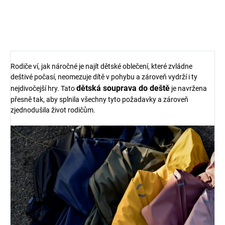
Dusty Olive
726 Kč
617 Kč
od
Rodiče ví, jak náročné je najít dětské oblečení, které zvládne
deštivé počasí, neomezuje dítě v pohybu a zároveň vydrží i ty
dětská souprava do deště
nejdivočejší hry. Tato
je navržena
přesně tak, aby splnila všechny tyto požadavky a zároveň
zjednodušila život rodičům.