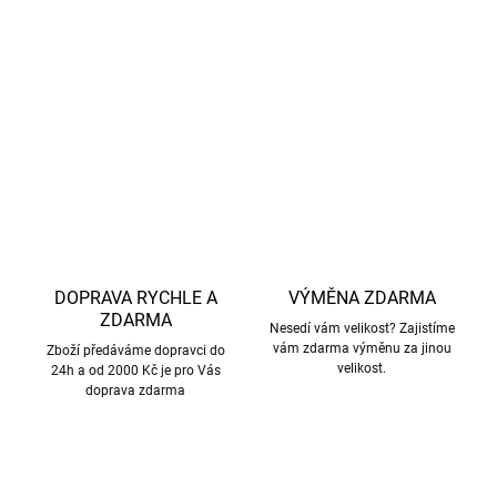
34 % polyuretan
Kód produktu:
33145NOOS
DETAILNÍ INFORMACE
ZEPTAT SE
HLÍDAT
DOPRAVA RYCHLE A
VÝMĚNA ZDARMA
ZDARMA
Nesedí vám velikost? Zajistíme
vám zdarma výměnu za jinou
Zboží předáváme dopravci do
velikost.
24h a od 2000 Kč je pro Vás
doprava zdarma