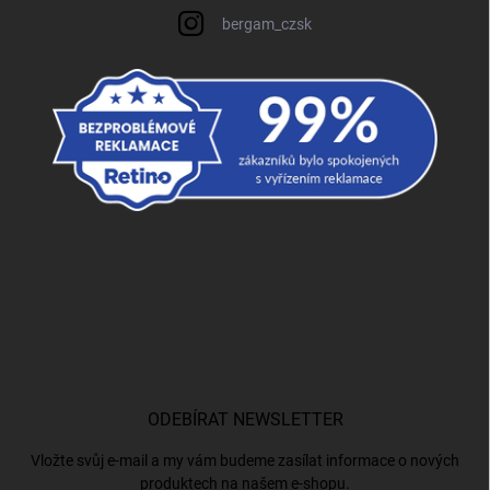
bergam_czsk
ODEBÍRAT NEWSLETTER
Vložte svůj e-mail a my vám budeme zasílat informace o nových
produktech na našem e-shopu.