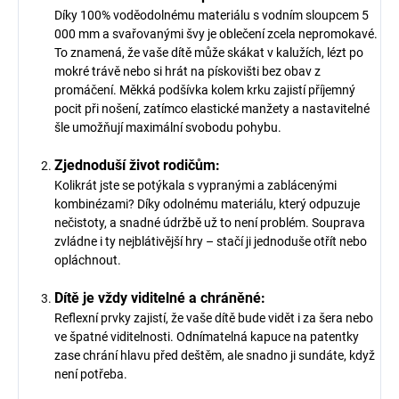
Díky 100% voděodolnému materiálu s vodním sloupcem 5
000 mm a svařovanými švy je oblečení zcela nepromokavé.
To znamená, že vaše dítě může skákat v kalužích, lézt po
mokré trávě nebo si hrát na pískovišti bez obav z
promáčení. Měkká podšívka kolem krku zajistí příjemný
pocit při nošení, zatímco elastické manžety a nastavitelné
šle umožňují maximální svobodu pohybu.
Zjednoduší život rodičům:
Kolikrát jste se potýkala s vypranými a zablácenými
kombinézami? Díky odolnému materiálu, který odpuzuje
nečistoty, a snadné údržbě už to není problém. Souprava
zvládne i ty nejblátivější hry – stačí ji jednoduše otřít nebo
opláchnout.
Dítě je vždy viditelné a chráněné:
Reflexní prvky zajistí, že vaše dítě bude vidět i za šera nebo
ve špatné viditelnosti. Odnímatelná kapuce na patentky
zase chrání hlavu před deštěm, ale snadno ji sundáte, když
není potřeba.