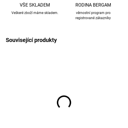
VŠE SKLADEM
RODINA BERGAM
Veškeré zboží máme skladem.
věrnostní program pro
registrované zákazníky
Související produkty
AKCE
Dětské holínky Burlwood
Dětské holínky Mikk-
Mikk-Line 3806NOOS
Line 3806NOOS - zelené