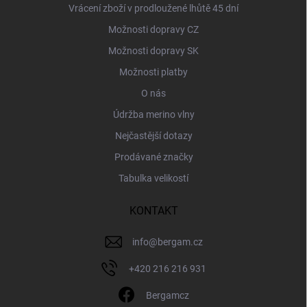
Vrácení zboží v prodloužené lhůtě 45 dní
Možnosti dopravy CZ
Možnosti dopravy SK
Možnosti platby
O nás
Údržba merino vlny
Nejčastější dotazy
Prodávané značky
Tabulka velikostí
KONTAKT
info
@
bergam.cz
+420 216 216 931
Bergamcz