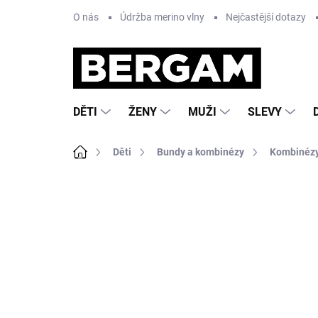
Přejít
O nás
Údržba merino vlny
Nejčastější dotazy
na
obsah
DĚTI
ŽENY
MUŽI
SLEVY
Domů
Děti
Bundy a kombinézy
Kombinéz
Neohodnoceno
Podrobnosti hodnocení
Z