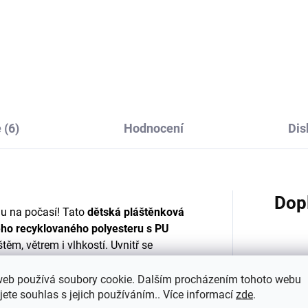
párů bambusových
5 párů bambusových
tských ponožek Cocoa
dětských ponožek Orc
own Minymo
Haze Minymo
483 Kč
483 Kč
 (6)
Hodnocení
Dis
Dop
du na počasí! Tato
dětská pláštěnková
ho recyklovaného polyesteru s PU
štěm, větrem i vlhkostí. Uvnitř se
rá krásně hřeje a zajišťuje pohodlí
Katego
hřišti, ve školce nebo při podzimní
web používá soubory cookie. Dalším procházením tohoto webu
jete souhlas s jejich používáním.. Více informací
zde
.
Materi