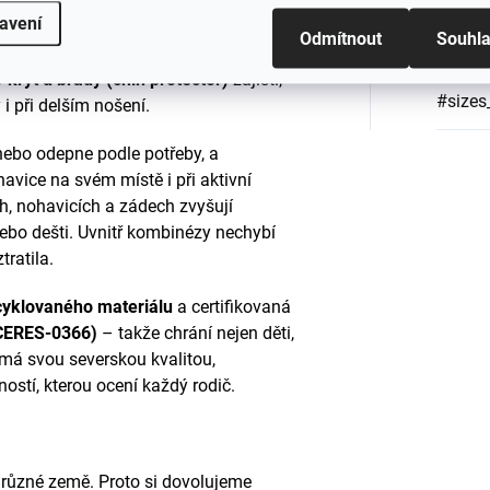
avení
 mm vodního sloupce
, takže zvládne i
Odmítnout
Souhl
Barva
:
u brady a dvojitou légou
, která
kryt u brady (chin protector)
zajistí,
#sizes
 i při delším nošení.
ebo odepne podle potřeby, a
avice na svém místě i při aktivní
, nohavicích a zádech zvyšují
 nebo dešti. Uvnitř kombinézy nechybí
tratila.
cyklovaného materiálu
a certifikovaná
 CERES-0366)
– takže chrání nejen děti,
má svou severskou kvalitou,
stí, kterou ocení každý rodič.
o různé země. Proto si dovolujeme