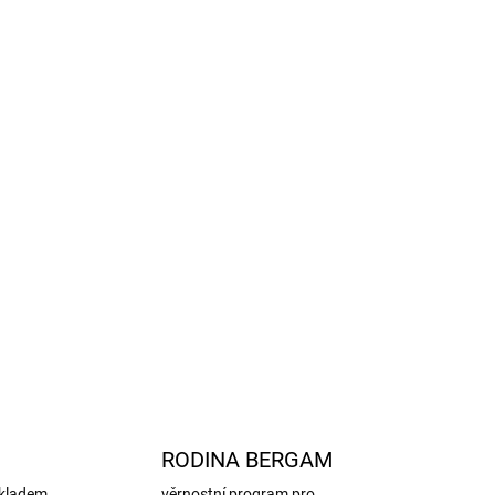
 légou a ochranou brady
dno nastavitelná
 nohavice zůstávají na místě
telnost a bezpečnost
aného materiálu
366)
– udržitelný původ materiálů
raktické pro školku či školu
ěrem
– odolný a snadno omyvatelný
ZEPTAT SE
HLÍDAT
RODINA BERGAM
kladem.
věrnostní program pro