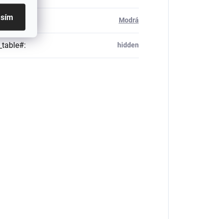
asím
Modrá
_table#
:
hidden