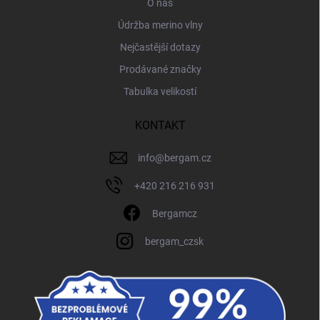
O nás
Údržba merino vlny
Nejčastější dotazy
Prodávané značky
Tabulka velikostí
KONTAKT
info
@
bergam.cz
+420 216 216 931
Bergamcz
bergam_czsk