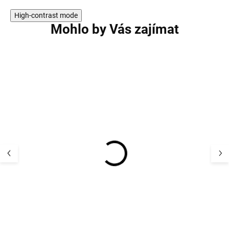
High-contrast mode
Mohlo by Vás zajímat
Dětská nepromokavá
Dětská neprom
zateplená
kombinéza/over
kombinéza/overal do
deště CeLaVi - 
deště CeLaVi - béžová
se srdíčky Whit
1 630 Kč
1 510 K