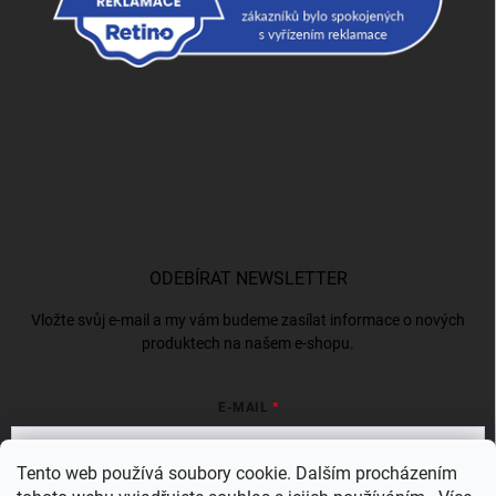
ODEBÍRAT NEWSLETTER
Vložte svůj e-mail a my vám budeme zasílat informace o nových
produktech na našem e-shopu.
E-MAIL
Tento web používá soubory cookie. Dalším procházením