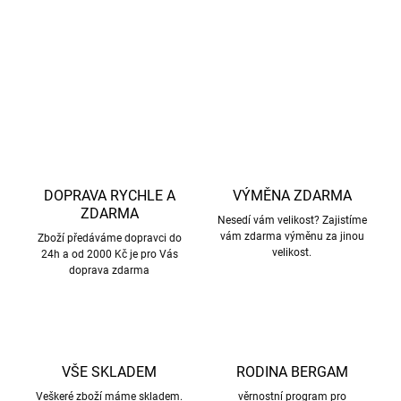
DETAILNÍ INFORMACE
ZEPTAT SE
HLÍDAT
DOPRAVA RYCHLE A
VÝMĚNA ZDARMA
ZDARMA
Nesedí vám velikost? Zajistíme
vám zdarma výměnu za jinou
Zboží předáváme dopravci do
velikost.
24h a od 2000 Kč je pro Vás
doprava zdarma
VŠE SKLADEM
RODINA BERGAM
Veškeré zboží máme skladem.
věrnostní program pro