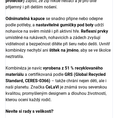
protector)
zajistí, že zip nikde netlačí a je pro dítě
příjemný i při delším nošení.
Odnímatelná kapuce
se snadno připne nebo odepne
podle potřeby, a
nastavitelné gumičky pod boty
udrží
nohavice na svém místě i při aktivní hře.
Reflexní prvky
umístěné na rukávech, nohavicích a zádech zvyšují
viditelnost a bezpečnost dítěte při šeru nebo dešti. Uvnitř
kombinézy nechybí ani
štítek na jméno
, aby se ve školce
neztratila.
Kombinéza je navíc
vyrobena z 51 % recyklovaného
materiálu
a certifikovaná podle
GRS (Global Recycled
Standard, CERES-0366)
– takže chrání nejen děti, ale i
naši planetu. Značka
CeLaVi
je známá svou severskou
kvalitou, promyšleným designem a dlouhou životností,
kterou ocení každý rodič.
Nevíte si rady s velikostí?