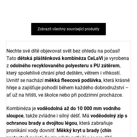
Zobrazit všechny související produkty
Nechte své dítě objevovat svět bez ohledu na počasí!
Tato
dětská pláštěnková kombinéza CeLaVi
je vyrobena
z
odolného recyklovaného polyesteru s PU zátěrem
,
který spolehlivě chrání před deštěm, větrem i vlhkostí.
Uvnitř se nachází
měkká fleecová podšívka
, která krásně
hřeje a zajišťuje pohodlí během každého dobrodružství –
ať už na hřišti, ve školce nebo při podzimní procházce.
Kombinéza je
voděodolná až do 10 000 mm vodního
sloupce
, takže zvládne i silný déšť. Má
voděodolný zip s
ochranou brady a dvojitou légou
, která zabraňuje
pronikání vody dovnitř.
Měkký kryt u brady (chin