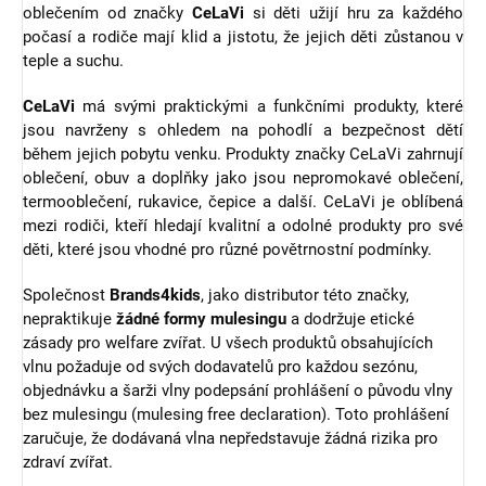
oblečením od značky
CeLaVi
si děti užijí hru za každého
počasí a rodiče mají klid a jistotu, že jejich děti zůstanou v
teple a suchu.
CeLaVi
má svými praktickými a funkčními produkty, které
jsou navrženy s ohledem na pohodlí a bezpečnost dětí
během jejich pobytu venku. Produkty značky CeLaVi zahrnují
oblečení, obuv a doplňky jako jsou nepromokavé oblečení,
termooblečení, rukavice, čepice a další. CeLaVi je oblíbená
mezi rodiči, kteří hledají kvalitní a odolné produkty pro své
děti, které jsou vhodné pro různé povětrnostní podmínky.
Společnost
Brands4kids
, jako distributor této značky,
nepraktikuje
žádné formy mulesingu
a dodržuje etické
zásady pro welfare zvířat.
U všech produktů obsahujících
vlnu požaduje od svých dodavatelů pro každou sezónu,
objednávku a šarži vlny podepsání prohlášení o původu vlny
bez mulesingu (mulesing free declaration). Toto prohlášení
zaručuje, že dodávaná vlna nepředstavuje žádná rizika pro
zdraví zvířat.