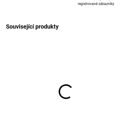
registrované zákazníky
Související produkty
5 párů bambusových
5 párů bambusových
dětských ponožek Cocoa
dětských ponožek Black
Brown Minymo
Minymo
483 Kč
483 Kč