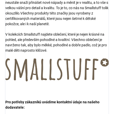
neustále snaží přinášet nové nápady a měnit je v realitu, a to vše s
velkou vášní pro detail a kvalitu. To je to, co nás na Smallstuff tolik
okouzlilo.Všechny produkty této značky jsou vyrobeny z
certifikovaných materiálů, které jsou nejen šetrné k dětské
pokožce, ale i k naší planetě.
V kolekcích Smallstuff najdete oblečení, které je nejen krásné na
pohled, ale především pohodlné a kvalitní. Všechno oblečení je
navrženo tak, aby bylo měkké, pohodlné a dobře padlo, což je pro
malé děti naprosto klíčové.
Pro potřeby zákazníků uvádíme kontaktní údaje na našeho
dodavatele: