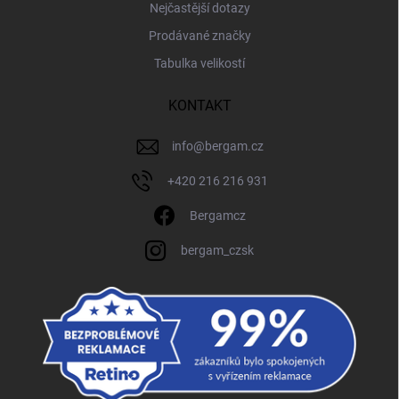
Nejčastější dotazy
Prodávané značky
Tabulka velikostí
KONTAKT
info
@
bergam.cz
+420 216 216 931
Bergamcz
bergam_czsk