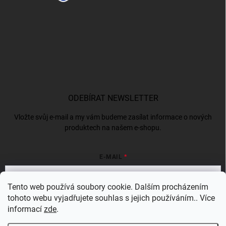
ODEBÍRAT NEWSLETTER
Vložte svůj e-mail a my vám budeme zasílat informace o nových
produktech na našem e-shopu.
E-MAIL
Tento web používá soubory cookie. Dalším procházením
tohoto webu vyjadřujete souhlas s jejich používáním.. Více
Vložením e-mailu souhlasíte s
podmínkami ochrany osobních údajů
informací
zde
.
Přihlásit se