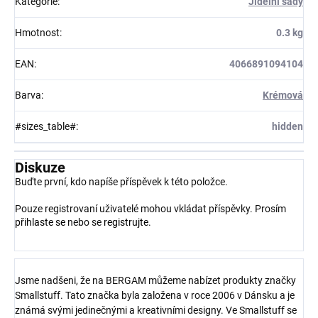
Kategorie
:
Jídelní sady
Hmotnost
:
0.3 kg
EAN
:
4066891094104
Barva
:
Krémová
#sizes_table#
:
hidden
Diskuze
Buďte první, kdo napíše příspěvek k této položce.
Pouze registrovaní uživatelé mohou vkládat příspěvky. Prosím
přihlaste se
nebo se
registrujte
.
Jsme nadšeni, že na BERGAM můžeme nabízet produkty značky
Smallstuff. Tato značka byla založena v roce 2006 v Dánsku a je
známá svými jedinečnými a kreativními designy. Ve Smallstuff se