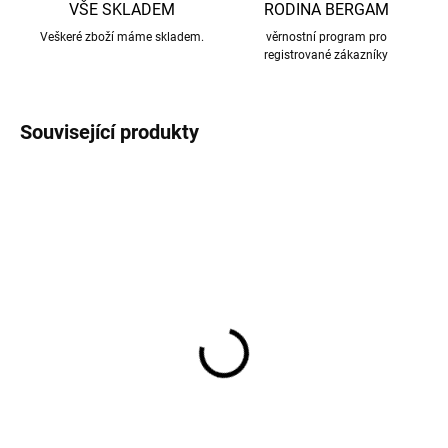
VŠE SKLADEM
RODINA BERGAM
Veškeré zboží máme skladem.
věrnostní program pro
registrované zákazníky
Související produkty
Merino body dětské
Merino body dětské
dlouhý rukáv hnědé rose
dlouhý rukáv hnědé