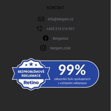
KONTAKT
info
@
bergam.cz
+420 216 216 931
Bergamcz
bergam_czsk