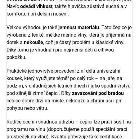
Navíc
odvádí vlhkost
, takže hlavička zůstává suchá a v
komfortu i při delším nošení.
Velkou výhodou je také
jemnost materiálu
. Tato čepice je
vyrobena z tenké, měkké merino vlny, která je příjemná na
dotek a
nekouše
, což je častý problém u klasické vlny.
Díky tomu je vhodná i pro nejmenší děti a citlivou
pokožku.
Praktické jednovrstvé provedení z ní dělá univerzální
kousek, který využijete téměř po celý rok – na jaře, na
podzim, v chladnějších letních dnech i jako spodní vrstvu
pod silnější zimní čepici. Díky
zavazování pod bradou
čepice dobře drží na místě, neklouže a chrání uši i při
pohybu nebo větru.
Rodiče ocení i snadnou údržbu – čepici lze prát i sušit na
programu na vlnu (doporučujeme použít speciální prací
prostředek na vlnu). Kvalitu potvrzuje také certifikace