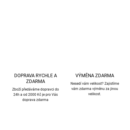
firmy
Smallstuff zaručuje etické zacházení se zvířaty
a
žádný mulesing
DETAILNÍ INFORMACE
ZEPTAT SE
HLÍDAT
DOPRAVA RYCHLE A
VÝMĚNA ZDARMA
ZDARMA
Nesedí vám velikost? Zajistíme
vám zdarma výměnu za jinou
Zboží předáváme dopravci do
velikost.
24h a od 2000 Kč je pro Vás
doprava zdarma