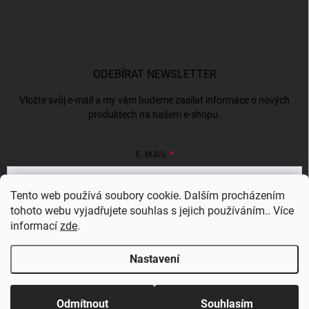
ODEBÍRAT NEWSLETTER
Vložte svůj e-mail a my vám budeme zasílat informace o nových
produktech na našem e-shopu.
E-MAIL
Tento web používá soubory cookie. Dalším procházením
tohoto webu vyjadřujete souhlas s jejich používáním.. Více
Vložením e-mailu souhlasíte s
podmínkami ochrany osobních údajů
informací
zde
.
Přihlásit se
Nastavení
Copyright 2026
Bergam
. Všechna práva vyhrazena.
Odmítnout
Souhlasím