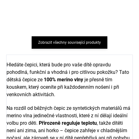
brown Smallstuff
nature melange
Smallstuff
726 Kč
726 Kč
Zobrazit všechny související produkty
Hledáte čepici, která bude pro vaše dítě opravdu
pohodlná, funkční a vhodná i pro citlivou pokožku? Tato
dětská čepice ze
100% merino vlny
je přesně tím
kouskem, který oceníte při každodenním nošení i při
venkovních aktivitách.
Na rozdíl od běžných čepic ze syntetických materiálů má
merino vlna jedinečné vlastnosti, které z ní dělají ideální
volbu pro děti.
Přirozeně reguluje teplotu
, takže dítěti
není ani zima, ani horko – čepice zahřeje v chladnějším
počasí, ale zároveň se v ní dítě nepřehřívá ani při pohybu.