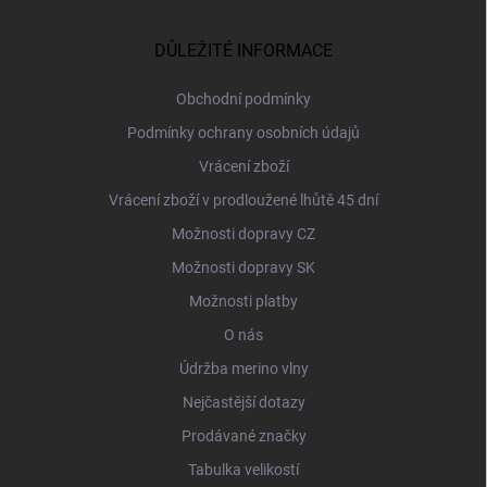
p
a
DŮLEŽITÉ INFORMACE
t
í
Obchodní podmínky
Podmínky ochrany osobních údajů
Vrácení zboží
Vrácení zboží v prodloužené lhůtě 45 dní
Možnosti dopravy CZ
Možnosti dopravy SK
Možnosti platby
O nás
Údržba merino vlny
Nejčastější dotazy
Prodávané značky
Tabulka velikostí