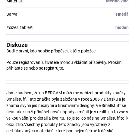
Materiál
:
Merino vlna
Barva
:
Hnědá
#sizes_table#
:
hidden
Diskuze
Buďte první, kdo napíše příspěvek k této položce.
Pouze registrovaní uživatelé mohou vkládat příspěvky. Prosím
přihlaste se
nebo se
registrujte
.
Jsme nadšeni, že na BERGAM můžeme nabízet produkty značky
Smallstuff. Tato značka byla založena v roce 2006 v Dánsku a je
známá svými jedinečnými a kreativními designy. Ve Smallstuff se
neustále snaží přinášet nové nápady a měnit je v realitu, a to vše s
velkou vášní pro detail a kvalitu. To je to, co nás na Smallstuff tolik
okouzlilo.Všechny produkty této značky jsou vyrobeny z
certifikovaných materiálů, které jsou nejen šetrné k dětské