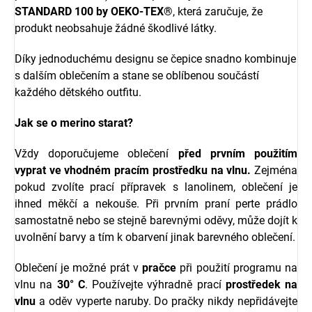
STANDARD 100 by OEKO-TEX®
, která zaručuje, že
produkt neobsahuje žádné škodlivé látky.
Díky jednoduchému designu se čepice snadno kombinuje
s dalším oblečením a stane se oblíbenou součástí
každého dětského outfitu.
Jak se o merino starat?
Vždy doporučujeme oblečení
před prvním použitím
vyprat ve vhodném pracím prostředku na vlnu.
Zejména
pokud zvolíte prací přípravek s l
anolinem, oblečení je
ihned měkčí a nekouše.
Při prvním praní perte prádlo
samostatně nebo se stejně barevnými oděvy, může dojít k
uvolnění barvy a tím k obarvení jinak barevného oblečení.
Oblečení je možné prát v
pračce
při použití programu na
vlnu na
30° C
. Používejte výhradně prací
prostředek na
vlnu
a oděv vyperte naruby. Do pračky nikdy nepřidávejte