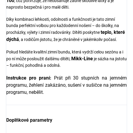
100
, což potvrzuje, že neobsahuje žádné škodlivé látky a je
naprosto bezpečná i pro malé děti.
Díky kombinaci lehkosti, odolnosti a funkčnosti je tato zimní
bunda perfektní volbou pro každodenní nošení – do školky, na
teplo, které
procházky, výlety i zimní radovánky. Dítěti poskytne
dýchá
, a rodičům jistotu, že je chráněné v jakémkoliv počasí.
Pokud hledáte kvalitní zimní bundu, která vydrží celou sezónu a i
Mikk-Line
po ní může posloužit dalšímu dítěti,
je sázka na jistotu
– funkční, pohodlná a odolná.
Instrukce pro praní:
Prát při 30 stupních na jemném
programu, žehlení zakázáno, sušení v sušičce na jemném
programu, nebělit.
Doplňkové parametry