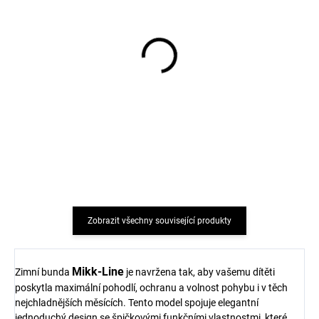
Dva páry merino
Dva páry merino
ponožek Arizona s
ponožek NEVADA s
vlněným froté
vlněným froté
šedá/modrá SAFA
šedá/modrá SAFA
266 Kč
241 Kč
Zobrazit všechny související produkty
Mikk-Line
Zimní bunda
je navržena tak, aby vašemu dítěti
poskytla maximální pohodlí, ochranu a volnost pohybu i v těch
nejchladnějších měsících. Tento model spojuje elegantní
jednoduchý design se špičkovými funkčními vlastnostmi, které