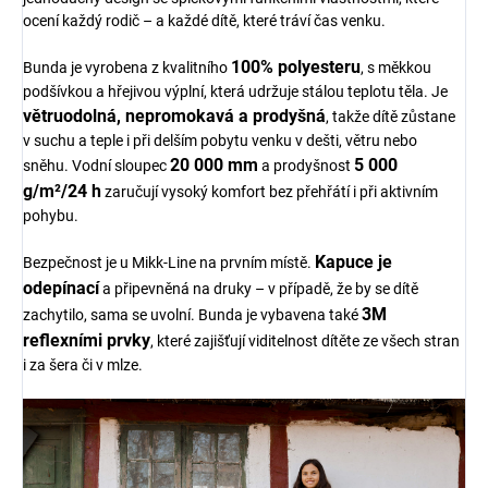
ocení každý rodič – a každé dítě, které tráví čas venku.
100% polyesteru
Bunda je vyrobena z kvalitního
, s měkkou
podšívkou a hřejivou výplní, která udržuje stálou teplotu těla. Je
větruodolná, nepromokavá a prodyšná
, takže dítě zůstane
v suchu a teple i při delším pobytu venku v dešti, větru nebo
20 000 mm
5 000
sněhu. Vodní sloupec
a prodyšnost
g/m²/24 h
zaručují vysoký komfort bez přehřátí i při aktivním
pohybu.
Kapuce je
Bezpečnost je u Mikk-Line na prvním místě.
odepínací
a připevněná na druky – v případě, že by se dítě
3M
zachytilo, sama se uvolní. Bunda je vybavena také
reflexními prvky
, které zajišťují viditelnost dítěte ze všech stran
i za šera či v mlze.