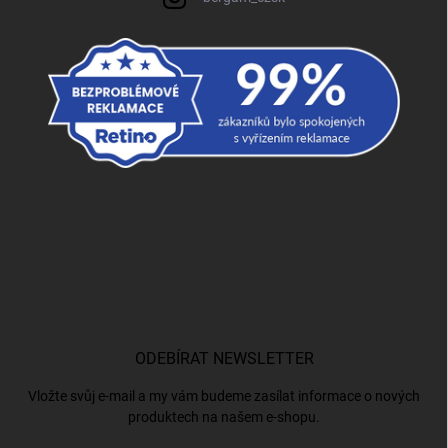
ODEBÍRAT NEWSLETTER
Vložte svůj e-mail a my vám budeme zasílat informace o nových
produktech na našem e-shopu.