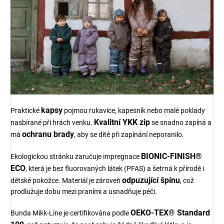
kapsy
Praktické
pojmou rukavice, kapesník nebo malé poklady
Kvalitní YKK zip
nasbírané při hrách venku.
se snadno zapíná a
ochranu brady
má
, aby se dítě při zapínání neporanilo.
BIONIC-FINISH®
Ekologickou stránku zaručuje impregnace
ECO
, která je bez fluorovaných látek (PFAS) a šetrná k přírodě i
odpuzující špínu
dětské pokožce. Materiál je zároveň
, což
prodlužuje dobu mezi praními a usnadňuje péči.
OEKO-TEX® Standard
Bunda Mikk-Line je certifikována podle