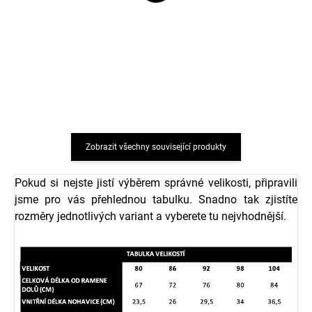
5 párů bambusových
5 párů bambusových
dětských ponožek Cocoa
dětských ponožek Black
Brown Minymo
Minymo
483 Kč
483 Kč
Zobrazit všechny související produkty
Pokud si nejste jistí výběrem správné velikosti, připravili
jsme pro vás přehlednou tabulku. Snadno tak zjistíte
rozměry jednotlivých variant a vyberete tu nejvhodnější.