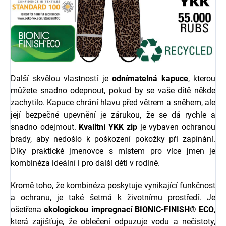
Další skvělou vlastností je
odnímatelná kapuce
, kterou
můžete snadno odepnout, pokud by se vaše dítě někde
zachytilo. Kapuce chrání hlavu před větrem a sněhem, ale
její bezpečné upevnění je zárukou, že se dá rychle a
snadno odejmout.
Kvalitní YKK zip
je vybaven ochranou
brady, aby nedošlo k poškození pokožky při zapínání.
Díky praktické jmenovce s místem pro více jmen je
kombinéza ideální i pro další děti v rodině.
Kromě toho, že kombinéza poskytuje vynikající funkčnost
a ochranu, je také šetrná k životnímu prostředí. Je
ošetřena
ekologickou impregnací BIONIC-FINISH® ECO
,
která zajišťuje, že oblečení odpuzuje vodu a nečistoty,