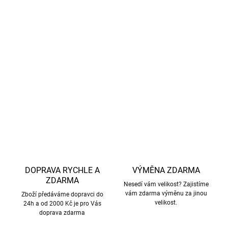
impregnace odpuzující vodu a nečistoty bez použití
škodlivých chemikálií.
Materiál
- 40 % recyklovaný polyester, 60 % polyester.
DETAILNÍ INFORMACE
ZEPTAT SE
HLÍDAT
DOPRAVA RYCHLE A
VÝMĚNA ZDARMA
ZDARMA
Nesedí vám velikost? Zajistíme
vám zdarma výměnu za jinou
Zboží předáváme dopravci do
velikost.
24h a od 2000 Kč je pro Vás
doprava zdarma