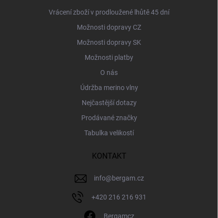
Vrácení zboží v prodloužené lhůtě 45 dní
Možnosti dopravy CZ
Možnosti dopravy SK
Možnosti platby
O nás
Údržba merino vlny
Nejčastější dotazy
Prodávané značky
Tabulka velikostí
KONTAKT
info
@
bergam.cz
+420 216 216 931
Bergamcz