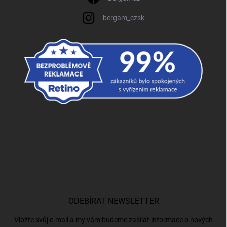
bergam_czsk
ODEBÍRAT NEWSLETTER
Vložte svůj e-mail a my vám budeme zasílat informace o nových