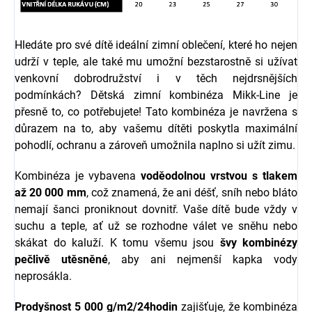
Hledáte pro své dítě ideální zimní oblečení, které ho nejen
udrží v teple, ale také mu umožní bezstarostně si užívat
venkovní dobrodružství i v těch nejdrsnějších
podmínkách? Dětská zimní kombinéza Mikk-Line je
přesně to, co potřebujete! Tato kombinéza je navržena s
důrazem na to, aby vašemu dítěti poskytla maximální
pohodlí, ochranu a zároveň umožnila naplno si užít zimu.
Kombinéza je vybavena
voděodolnou vrstvou s tlakem
až 20 000 mm
, což znamená, že ani déšť, sníh nebo bláto
nemají šanci proniknout dovnitř. Vaše dítě bude vždy v
suchu a teple, ať už se rozhodne válet ve sněhu nebo
skákat do kaluží. K tomu všemu jsou
švy kombinézy
pečlivě utěsněné
, aby ani nejmenší kapka vody
neprosákla.
Prodyšnost 5 000 g/m2/24hodin
zajišťuje, že kombinéza