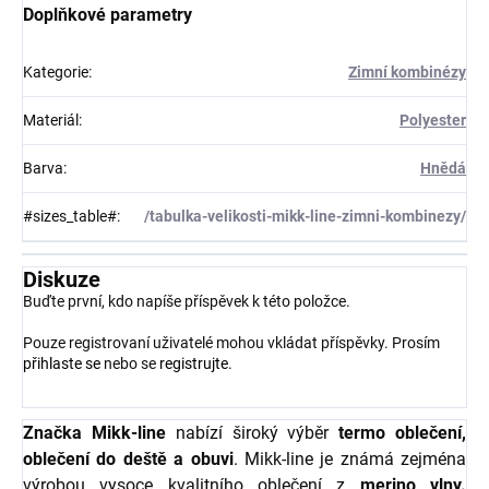
Doplňkové parametry
Kategorie
:
Zimní kombinézy
Materiál
:
Polyester
Barva
:
Hnědá
#sizes_table#
:
/tabulka-velikosti-mikk-line-zimni-kombinezy/
Diskuze
Buďte první, kdo napíše příspěvek k této položce.
Pouze registrovaní uživatelé mohou vkládat příspěvky. Prosím
přihlaste se
nebo se
registrujte
.
Značka Mikk-line
nabízí široký výběr
termo oblečení,
oblečení do deště a obuvi
. Mikk-line je známá zejména
výrobou vysoce kvalitního oblečení z
merino vlny.