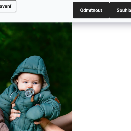
, ale díky technickému zpracování
#sizes
avení
Odmítnout
Souhl
větrem i vlhkostí
.