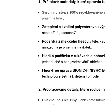
1. Prémiové materiály, které opravdu f
Svrchní vrstva z 100% recyklovaného 
příjemně lehký.
Zateplení s kvalitní polyesterovou výp
nebo příliš „naducaný“.
Podšívka z měkkého fleecu
v těle, ka
mrazech a je příjemná na dotek.
Hladká podšívka v rukávech a nohavi
jednoduché a bez „zadrhávání“ oblečení.
Fluor-free úprava BIONIC-FINISH® 
technologie šetrná k dětem i přírodě.
2. Propracované detaily, které rodiče mi
Dva dlouhé YKK zipy
– obléknete mimin