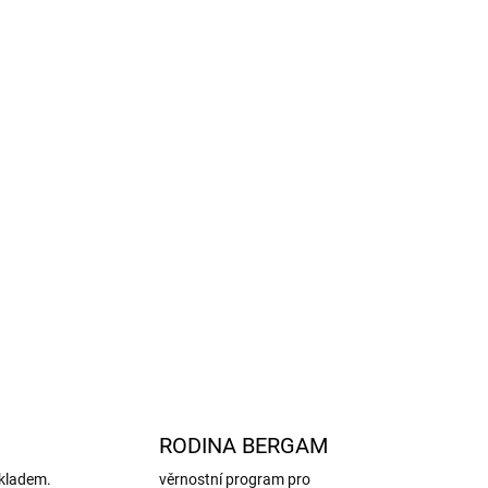
capáčky, které l
ze snadno odepnout nebo připnout
ítka.
tě -
3M reflexní prvky, nikl-free zapínání, OEKO-
vrchní materiál je ze 100% recyklovaného nylonu –
ělý na každodenní nošení, zimní procházky i
 h
zajišťuje, že se miminko nepřehřívá.
ZEPTAT SE
HLÍDAT
RODINA BERGAM
kladem.
věrnostní program pro