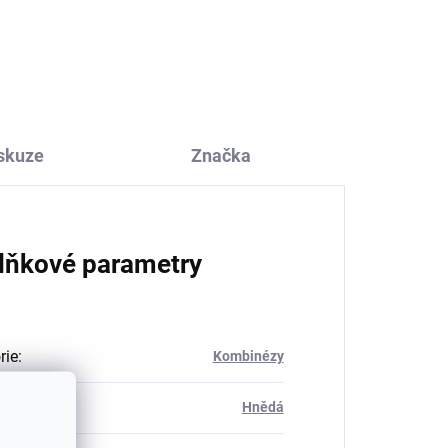
y
Dětské merino ponožky
ové
Trille SAFA šedé
177 Kč
skuze
Značka
lňkové parametry
rie
:
Kombinézy
Hnědá