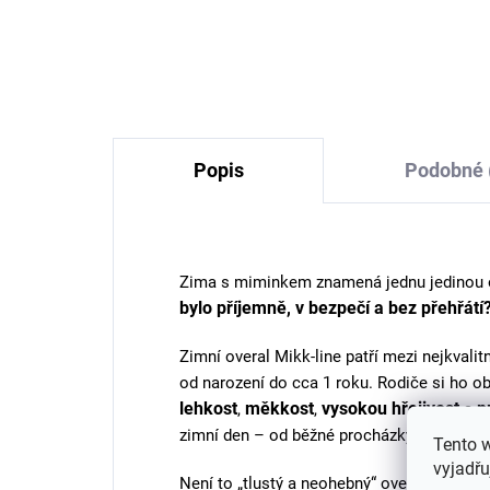
Dětské merino ponožky
Dě
krémové Trille SAFA
Tr
177 Kč
Popis
Podobné 
Zima s miminkem znamená jednu jedinou 
bylo příjemně, v bezpečí a bez přehřátí
Zimní overal Mikk-line patří mezi nejkvalit
od narození do cca 1 roku. Rodiče si ho ob
lehkost
měkkost
vysokou hřejivost
p
,
,
a
zimní den – od běžné procházky až po delš
Tento 
vyjadřu
Není to „tlustý a neohebný“ overal, ve kt