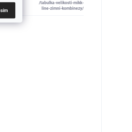
/tabulka-velikosti-mikk-
_table#
:
line-zimni-kombinezy/
asím