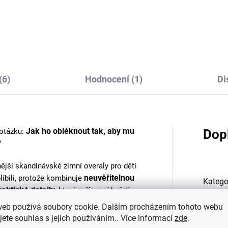
tské merino ponožky
Dětské merino ponožk
ille DARK FOREST SAFA
Trille SAFA světle růž
177 Kč
165 Kč
(6)
Hodnocení (1)
Di
Jak ho obléknout tak, aby mu
otázku:
Dop
?
nější skandinávské zimní overaly pro děti
neuvěřitelnou
líbili, protože kombinuje
Katego
raktické detaily
, které zpříjemní každý
í pobyt venku.
web používá soubory cookie. Dalším procházením tohoto webu
Barva
:
jete souhlas s jejich používáním.. Více informací
zde
.
erém se miminko sotva pohne.
Naopak je