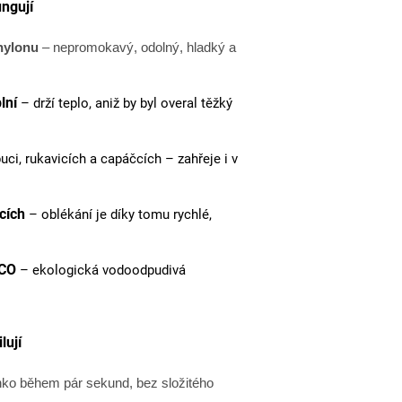
ungují
nylonu
– nepromokavý, odolný, hladký a
lní
– drží teplo, aniž by byl overal těžký
puci, rukavicích a capáčcích – zahřeje i v
cích
– oblékání je díky tomu rychlé,
ECO
– ekologická vodoodpudivá
lují
ko během pár sekund, bez složitého