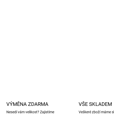
Součástí jsou rukavičky a 
– praktické do kočárku i nos
Bezpečnost na prvním mís
TEX® certifikace.
Recyklované materiály -
S
šetrná volba pro planetu.
Ideální na celou zimu -
Skv
cestování.
Prodyšnost 3 000 g/m²/24
DETAILNÍ INFORMACE
VÝMĚNA ZDARMA
VŠE SKLADEM
Nesedí vám velikost? Zajistíme
Veškeré zboží máme s