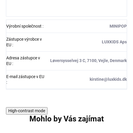
Výrobní společnost
:
MINIPOP
Zástupce výrobce v
LUXKIDS Aps
EU
:
Adresa zástupce v
Løversysselvej 3 C, 7100, Vejle, Denmark
EU
:
E-mail zástupce v EU
kirstine@luxkids.dk
:
High-contrast mode
Mohlo by Vás zajímat