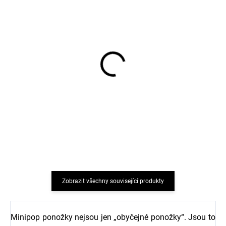
Dětské punčocháče
Dětské punčocháče
bavlna modré VIKSE
bavlna světle růžové
SAFA
VIKSE SAFA
234 Kč
230 Kč
Zobrazit všechny související produkty
Minipop ponožky nejsou jen „obyčejné ponožky“. Jsou to