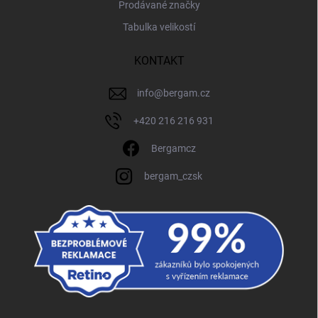
Prodávané značky
Tabulka velikostí
KONTAKT
info
@
bergam.cz
+420 216 216 931
Bergamcz
bergam_czsk