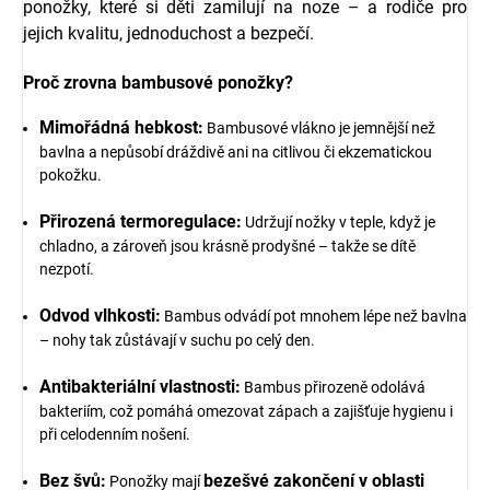
ponožky, které si děti zamilují na noze – a rodiče pro
jejich kvalitu, jednoduchost a bezpečí.
Proč zrovna bambusové ponožky?
Mimořádná hebkost:
Bambusové vlákno je jemnější než
bavlna a nepůsobí dráždivě ani na citlivou či ekzematickou
pokožku.
Přirozená termoregulace:
Udržují nožky v teple, když je
chladno, a zároveň jsou krásně prodyšné – takže se dítě
nezpotí.
Odvod vlhkosti:
Bambus odvádí pot mnohem lépe než bavlna
– nohy tak zůstávají v suchu po celý den.
Antibakteriální vlastnosti:
Bambus přirozeně odolává
bakteriím, což pomáhá omezovat zápach a zajišťuje hygienu i
při celodenním nošení.
Bez švů:
bezešvé zakončení v oblasti
Ponožky mají