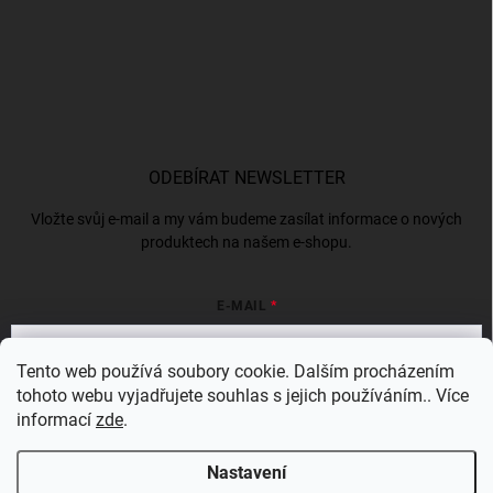
ODEBÍRAT NEWSLETTER
Vložte svůj e-mail a my vám budeme zasílat informace o nových
produktech na našem e-shopu.
E-MAIL
Tento web používá soubory cookie. Dalším procházením
tohoto webu vyjadřujete souhlas s jejich používáním.. Více
Vložením e-mailu souhlasíte s
podmínkami ochrany osobních údajů
informací
zde
.
Přihlásit se
Nastavení