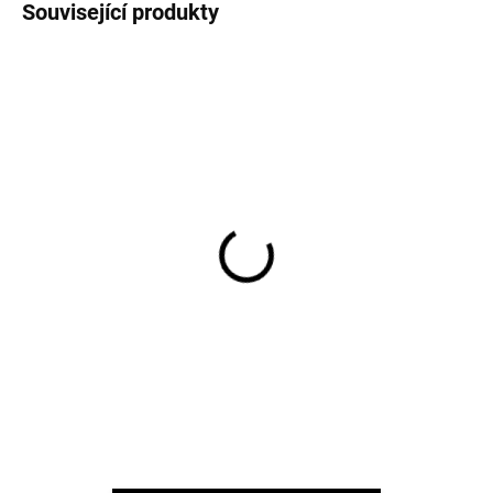
Související produkty
Dětské punčocháče
Dětské punčocháče
bavlna modré VIKSE
bavlna světle růžové
SAFA
VIKSE SAFA
234 Kč
230 Kč