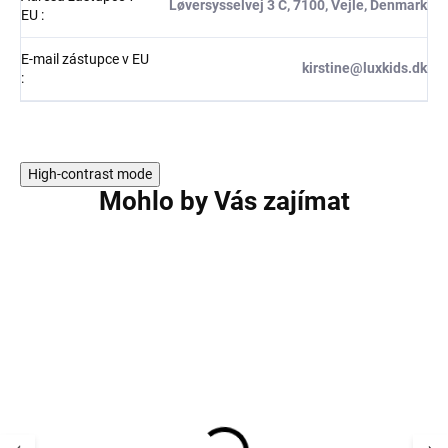
Løversysselvej 3 C, 7100, Vejle, Denmark
EU
:
E-mail zástupce v EU
kirstine@luxkids.dk
:
High-contrast mode
Mohlo by Vás zajímat
NOVINKA
NOVINKA
AKCE
AKCE