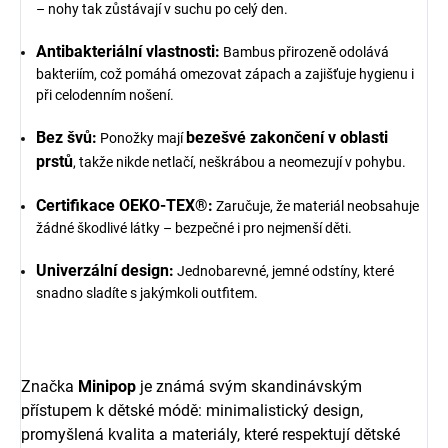
– nohy tak zůstávají v suchu po celý den.
Antibakteriální vlastnosti:
Bambus přirozeně odolává
bakteriím, což pomáhá omezovat zápach a zajišťuje hygienu i
při celodenním nošení.
Bez švů:
bezešvé zakončení v oblasti
Ponožky mají
prstů
, takže nikde netlačí, neškrábou a neomezují v pohybu.
Certifikace OEKO-TEX®:
Zaručuje, že materiál neobsahuje
žádné škodlivé látky – bezpečné i pro nejmenší děti.
Univerzální design:
Jednobarevné, jemné odstíny, které
snadno sladíte s jakýmkoli outfitem.
Značka
Minipop
je známá svým skandinávským
přístupem k dětské módě: minimalistický design,
promyšlená kvalita a materiály, které respektují dětské