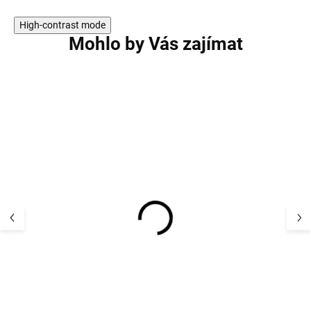
High-contrast mode
Mohlo by Vás zajímat
Dětské bambusové
Dětské bambus
ponožky sportovní
ponožky sportov
Green shadow Minipop
Minipop MP13 O
MP13
white/rose