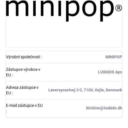
Výrobní společnost
:
MINIPOP
Zástupce výrobce v
LUXKIDS Aps
EU
:
Adresa zástupce v
Løversysselvej 3 C, 7100, Vejle, Denmark
EU
:
E-mail zástupce v EU
kirstine@luxkids.dk
: