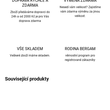
DOPRAVA RYCHLE A
VÝMĚNA ZDARMA
ZDARMA
Nesedí vám velikost? Zajistíme
vám zdarma výměnu za jinou
Zboží předáváme dopravci do
velikost.
24h a od 2000 Kč je pro Vás
doprava zdarma
VŠE SKLADEM
RODINA BERGAM
Veškeré zboží máme skladem.
věrnostní program pro
registrované zákazníky
Související produkty