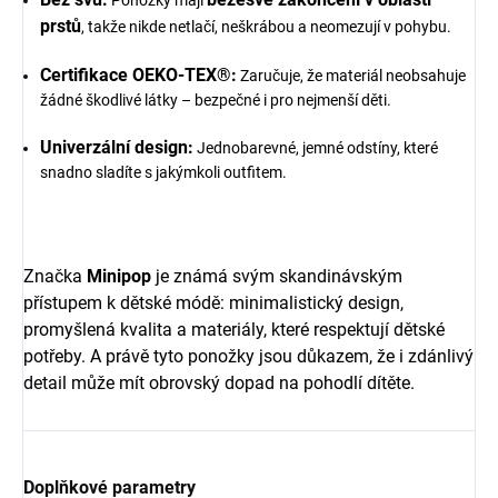
Ponožky mají
prstů
, takže nikde netlačí, neškrábou a neomezují v pohybu.
Certifikace OEKO-TEX®:
Zaručuje, že materiál neobsahuje
žádné škodlivé látky – bezpečné i pro nejmenší děti.
Univerzální design:
Jednobarevné, jemné odstíny, které
snadno sladíte s jakýmkoli outfitem.
Značka
Minipop
je známá svým skandinávským
přístupem k dětské módě: minimalistický design,
promyšlená kvalita a materiály, které respektují dětské
potřeby. A právě tyto ponožky jsou důkazem, že i zdánlivý
detail může mít obrovský dopad na pohodlí dítěte.
Doplňkové parametry