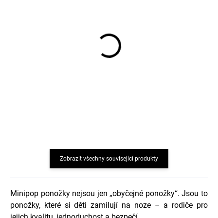
Dětské punčocháče
Dětské punčocháče
bavlna modré VIKSE
bavlna světle růžové
SAFA
VIKSE SAFA
234 Kč
230 Kč
Zobrazit všechny související produkty
Minipop ponožky nejsou jen „obyčejné ponožky“. Jsou to
ponožky, které si děti zamilují na noze – a rodiče pro
jejich kvalitu, jednoduchost a bezpečí.