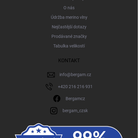
O nás
Údržba merino vlny
Nejčastější dotazy
Prodávané značky
Tabulka velikostí
KONTAKT
info
@
bergam.cz
+420 216 216 931
Bergamcz
bergam_czsk