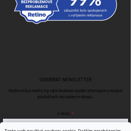
ODEBÍRAT NEWSLETTER
Vložte svůj e-mail a my vám budeme zasílat informace o nových
produktech na našem e-shopu.
E-MAIL