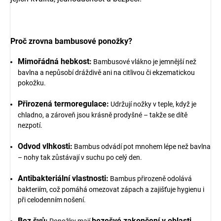
Proč zrovna bambusové ponožky?
Mimořádná hebkost:
Bambusové vlákno je jemnější než
bavlna a nepůsobí dráždivě ani na citlivou či ekzematickou
pokožku.
Přirozená termoregulace:
Udržují nožky v teple, když je
chladno, a zároveň jsou krásně prodyšné – takže se dítě
nezpotí.
Odvod vlhkosti:
Bambus odvádí pot mnohem lépe než bavlna
– nohy tak zůstávají v suchu po celý den.
Antibakteriální vlastnosti:
Bambus přirozeně odolává
bakteriím, což pomáhá omezovat zápach a zajišťuje hygienu i
při celodenním nošení.
Bez švů:
bezešvé zakončení v oblasti