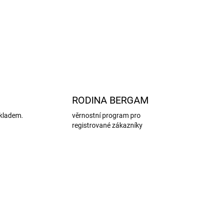
ng Group
ZEPTAT SE
HLÍDAT
RODINA BERGAM
kladem.
věrnostní program pro
registrované zákazníky