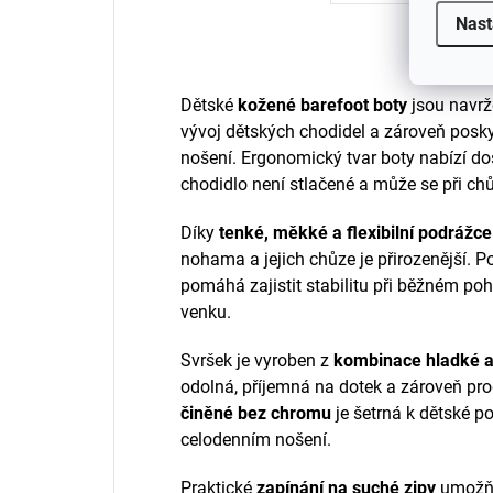
Nast
Dětské
kožené barefoot boty
jsou navrž
vývoj dětských chodidel a zároveň posk
nošení. Ergonomický tvar boty nabízí dos
chodidlo není stlačené a může se při chů
Díky
tenké, měkké a flexibilní podrážce
nohama a jejich chůze je přirozenější. P
pomáhá zajistit stabilitu při běžném poh
venku.
Svršek je vyroben z
kombinace hladké a
odolná, příjemná na dotek a zároveň pro
činěné bez chromu
je šetrná k dětské po
celodenním nošení.
Praktické
zapínání na suché zipy
umožňu