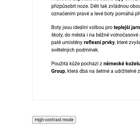
přizpůsobit noze. Děti tak zvládnou obo
označením pravé a levé boty pomáhá pře
Boty jsou ideální volbou pro
teplejší jar
školy, do města i na běžné volnočasové a
patě umístěny
reflexní prvky
, které zvyš
světelných podmínek.
Použitá kůže pochází z
německé koželuž
Group
, která dbá na šetrné a udržitelné
High-contrast mode