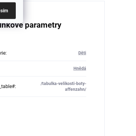
asím
lňkové parametry
rie
:
Děti
Hnědá
/tabulka-velikosti-boty-
_table#
:
affenzahn/