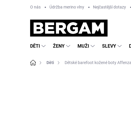
Přejít
O nás
Údržba merino vlny
Nejčastější dotazy
na
obsah
DĚTI
ŽENY
MUŽI
SLEVY
Domů
Děti
Dětské barefoot kožené boty Affenza
Neohodnoceno
Podrobnosti hodnocení
Z
AKCE