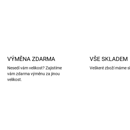
Certifikace:
Leather Worki
DETAILNÍ INFORMACE
VÝMĚNA ZDARMA
VŠE SKLADEM
Nesedí vám velikost? Zajistíme
Veškeré zboží máme s
vám zdarma výměnu za jinou
velikost.