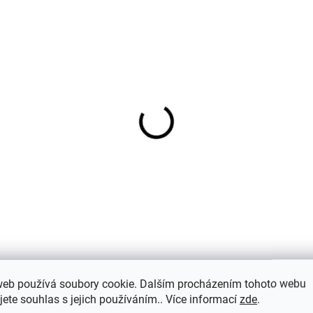
tské ponožky z
5 párů ponožek pro dět
mbusové viskózy 3
bavlny Dark Navy
ry duha růžová
Minymo
rntaler
321 Kč
348 Kč
web používá soubory cookie. Dalším procházením tohoto webu
 (6)
Hodnocení
Dis
jete souhlas s jejich používáním.. Více informací
zde
.