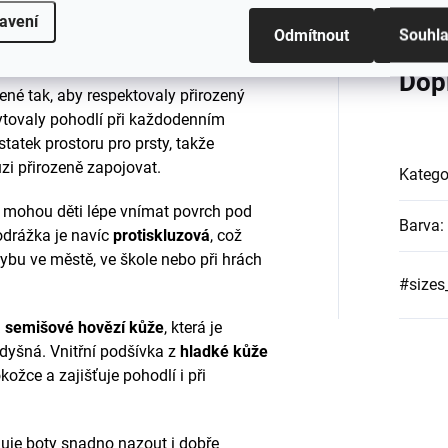
avení
Odmítnout
Souhl
Dop
ené tak, aby respektovaly přirozený
ytovaly pohodlí při každodenním
tatek prostoru pro prsty, takže
zi přirozeně zapojovat.
Katego
mohou děti lépe vnímat povrch pod
Barva
:
odrážka je navíc
protiskluzová
, což
ybu ve městě, ve škole nebo při hrách
#sizes
 semišové hovězí kůže
, která je
dyšná. Vnitřní podšívka z
hladké kůže
kožce a zajišťuje pohodlí i při
je boty snadno nazout i dobře