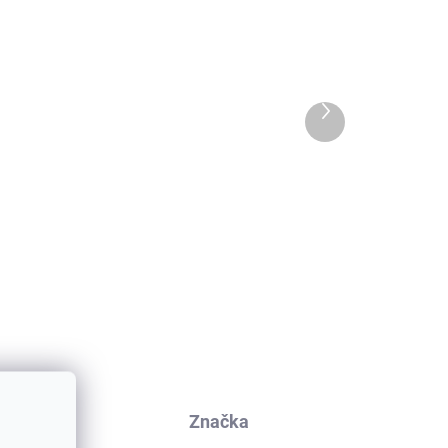
Další
produkt
i z
5 párů ponožek pro děti z
bavlny Dried Herbs
Minymo
348 Kč
kuze
Značka