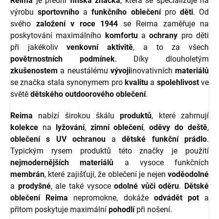
Reima
je přední
finská značka
, která se specializuje na
výrobu
sportovního
a
funkčního oblečení
pro
děti
. Od
svého
založení v roce 1944
se Reima zaměřuje na
poskytování maximálního
komfortu
a
ochrany
pro děti
při jakékoliv
venkovní aktivitě
, a to za všech
povětrnostních podmínek
. Díky dlouholetým
zkušenostem
a neustálému
vývoji
inovativních
materiálů
se značka stala synonymem pro
kvalitu
a
spolehlivost
ve
světě
dětského outdoorového oblečení
.
Reima
nabízí širokou škálu
produktů
, které zahrnují
kolekce
na
lyžování
,
zimní oblečení
,
oděvy do deště
,
oblečení s UV ochranou
a
dětské funkční prádlo
.
Typickým rysem produktů této značky je použití
nejmodernějších materiálů
a vysoce funkčních
membrán
, které zajišťují, že oblečení je nejen
voděodolné
a
prodyšné
, ale také vysoce
odolné vůči oděru
.
Dětské
oblečení Reima
nepromokne, dokáže
odvádět pot
a
přitom poskytuje maximální
pohodlí
při nošení.