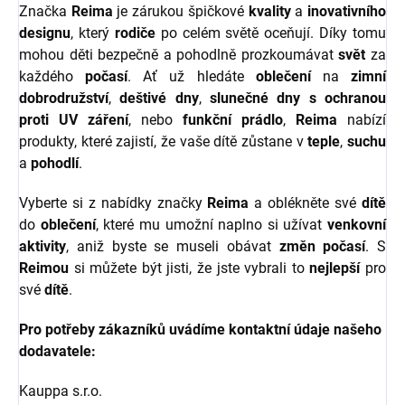
Značka
Reima
je zárukou špičkové
kvality
a
inovativního
designu
, který
rodiče
po celém světě oceňují. Díky tomu
mohou děti bezpečně a pohodlně prozkoumávat
svět
za
každého
počasí
. Ať už hledáte
oblečení
na
zimní
dobrodružství
,
deštivé dny
,
slunečné dny s ochranou
proti UV záření
, nebo
funkční prádlo
,
Reima
nabízí
produkty, které zajistí, že vaše dítě zůstane v
teple
,
suchu
a
pohodlí
.
Vyberte si z nabídky značky
Reima
a oblékněte své
dítě
do
oblečení
, které mu umožní naplno si užívat
venkovní
aktivity
, aniž byste se museli obávat
změn počasí
. S
Reimou
si můžete být jisti, že jste vybrali to
nejlepší
pro
své
dítě
.
Pro potřeby zákazníků uvádíme kontaktní údaje našeho
dodavatele:
Kauppa s.r.o.