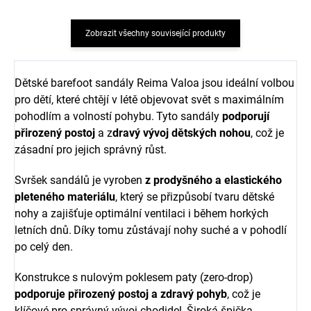
Zobrazit všechny související produkty
Dětské barefoot sandály Reima Valoa jsou ideální volbou
pro dětí, které chtějí v létě objevovat svět s maximálním
pohodlím a volností pohybu.
Tyto sandály
podporují
přirozený postoj
a z
dravý vývoj dětských nohou
, což je
zásadní pro jejich správný růst.
Svršek sandálů je vyroben
z prodyšného a elastického
pleteného materiálu
, který se přizpůsobí tvaru dětské
nohy a zajišťuje optimální ventilaci i během horkých
letních dnů.
Díky tomu zůstávají nohy suché a v pohodlí
po celý den.
Konstrukce s nulovým poklesem paty (zero-drop)
podporuje přirozený postoj a zdravý pohyb
, což je
klíčové pro správný vývoj chodidel.
Široká špička