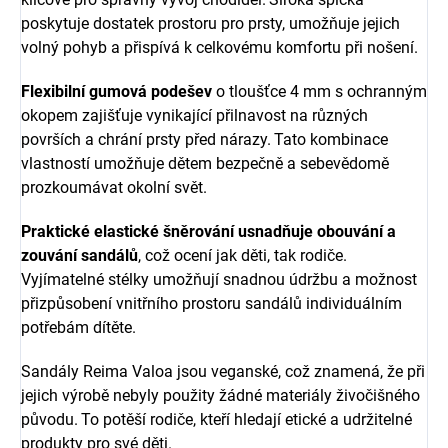
poskytuje dostatek prostoru pro prsty, umožňuje jejich
volný pohyb a přispívá k celkovému komfortu při nošení.
Flexibilní gumová podešev
o tloušťce 4 mm s ochranným
okopem zajišťuje vynikající přilnavost na různých
površích a chrání prsty před nárazy.
Tato kombinace
vlastností umožňuje dětem bezpečně a sebevědomě
prozkoumávat okolní svět.
Praktické elastické šněrování usnadňuje obouvání a
zouvání sandálů
, což ocení jak děti, tak rodiče.
Vyjímatelné stélky umožňují snadnou údržbu a možnost
přizpůsobení vnitřního prostoru sandálů individuálním
potřebám dítěte.
Sandály Reima Valoa jsou veganské, což znamená, že při
jejich výrobě nebyly použity žádné materiály živočišného
původu.
To potěší rodiče, kteří hledají etické a udržitelné
produkty pro své děti.