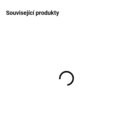
Související produkty
Dětské ponožky z
5 párů ponožek pro děti
bambusové viskózy 3
z bavlny Dark Navy
páry duha růžová
Minymo
Sterntaler
321 Kč
348 Kč