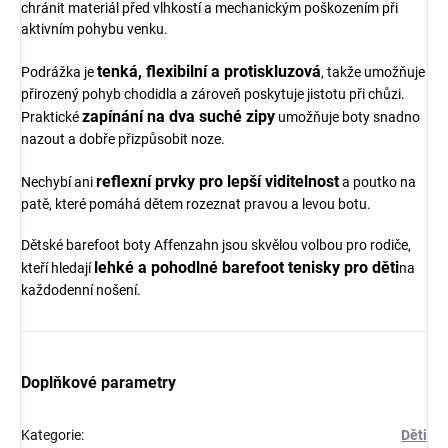
chránit materiál před vlhkostí a mechanickým poškozením při
aktivním pohybu venku.
tenká, flexibilní a protiskluzová
Podrážka je
, takže umožňuje
přirozený pohyb chodidla a zároveň poskytuje jistotu při chůzi.
zapínání na dva suché zipy
Praktické
umožňuje boty snadno
nazout a dobře přizpůsobit noze.
reflexní prvky pro lepší viditelnost
Nechybí ani
a poutko na
patě, které pomáhá dětem rozeznat pravou a levou botu.
Dětské barefoot boty Affenzahn jsou skvělou volbou pro rodiče,
lehké a pohodlné barefoot tenisky pro děti
kteří hledají
na
každodenní nošení.
Doplňkové parametry
Kategorie
:
Děti