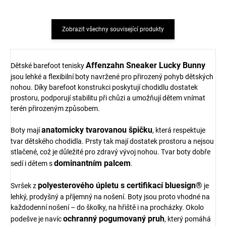
Zobrazit všechny související produkty
Affenzahn Sneaker Lucky Bunny
Dětské barefoot tenisky
jsou lehké a flexibilní boty navržené pro přirozený pohyb dětských
nohou. Díky barefoot konstrukci poskytují chodidlu dostatek
prostoru, podporují stabilitu při chůzi a umožňují dětem vnímat
terén přirozeným způsobem.
anatomicky tvarovanou špičku
Boty mají
, která respektuje
tvar dětského chodidla. Prsty tak mají dostatek prostoru a nejsou
stlačené, což je důležité pro zdravý vývoj nohou. Tvar boty dobře
dominantním palcem
sedí i dětem s
.
polyesterového úpletu s certifikací bluesign®
Svršek z
je
lehký, prodyšný a příjemný na nošení. Boty jsou proto vhodné na
každodenní nošení – do školky, na hřiště i na procházky. Okolo
ochranný pogumovaný pruh
podešve je navíc
, který pomáhá