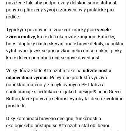
navržené tak, aby podporovaly dětskou samostatnost,
pohyb a přirozený vývoj a zároveň byly praktické pro
rodiče.
Typickým poznávacím znakem značky jsou
veselé
zvířecí motivy
, které děti okamžitě zaujmou. Batůžky,
boty i doplňky často skrývají malé hravé detaily, například
vytahovací jazyk se jmenovkou nebo další funkční prvky,
které dětem pomáhají učit se nové dovednosti.
Velký důraz klade Affenzahn také na
udržitelnost a
odpovědnou výrobu
. Při výrobě produktů využívá
například materiály z recyklovaných PET lahví a
spolupracuje s certifikacemi jako bluesign® nebo Green
Button, které potvrzují šetrnost výroby k lidem i životnímu
prostředí.
Díky kombinaci hravého designu, funkčnosti a
ekologického přístupu se Affenzahn stal oblíbenou