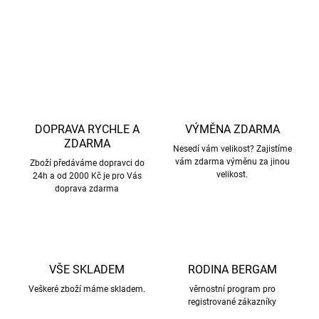
DETAILNÍ INFORMACE
ZEPTAT SE
HLÍDAT
DOPRAVA RYCHLE A
VÝMĚNA ZDARMA
ZDARMA
Nesedí vám velikost? Zajistíme
vám zdarma výměnu za jinou
Zboží předáváme dopravci do
velikost.
24h a od 2000 Kč je pro Vás
doprava zdarma
VŠE SKLADEM
RODINA BERGAM
Veškeré zboží máme skladem.
věrnostní program pro
registrované zákazníky