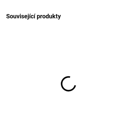
Související produkty
NOVINKA
AKCE
Dětské bambusové
Dětské ponožky z
ponožky 5 párů ONYU
bambusové viskózy 3
OY26- růžová barva
páry duha růžová
Rose Quartz
Sterntaler
324 Kč
321 Kč