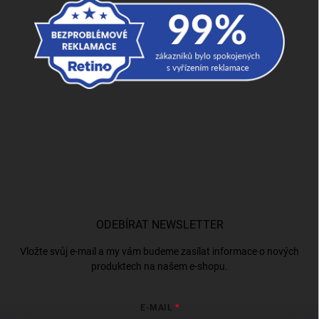
ODEBÍRAT NEWSLETTER
Vložte svůj e-mail a my vám budeme zasílat informace o nových
produktech na našem e-shopu.
E-MAIL