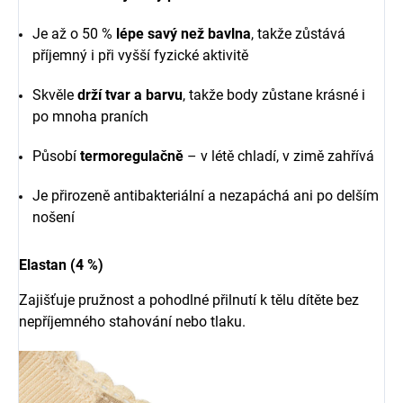
Je až o 50 %
lépe savý než bavlna
, takže zůstává
příjemný i při vyšší fyzické aktivitě
Skvěle
drží tvar a barvu
, takže body zůstane krásné i
po mnoha praních
Působí
termoregulačně
– v létě chladí, v zimě zahřívá
Je přirozeně antibakteriální a nezapáchá ani po delším
nošení
Elastan (4 %)
Zajišťuje pružnost a pohodlné přilnutí k tělu dítěte bez
nepříjemného stahování nebo tlaku.