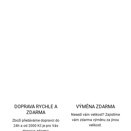
chemikálie.
Materiál
- 48 % organická bavlna, 48 % Lenzing™
Modal, 4 % elastan
LENZING™ Modal
– jedná se o značkový modal
vyráběný rakouskou firmou Lenzing, známý pro svůj
šetrný a ekologický proces výroby.
DETAILNÍ INFORMACE
ZEPTAT SE
HLÍDAT
DOPRAVA RYCHLE A
VÝMĚNA ZDARMA
ZDARMA
Nesedí vám velikost? Zajistíme
vám zdarma výměnu za jinou
Zboží předáváme dopravci do
velikost.
24h a od 2000 Kč je pro Vás