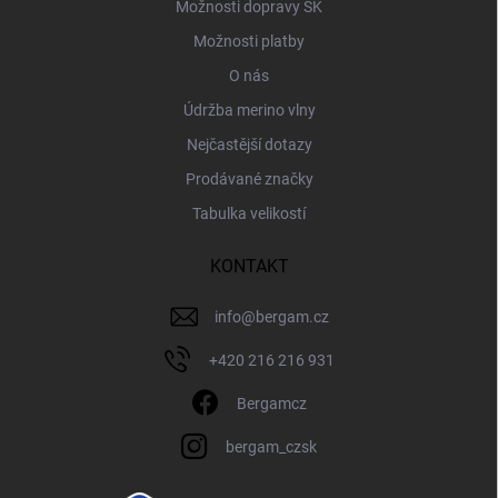
Možnosti dopravy SK
Možnosti platby
O nás
Údržba merino vlny
Nejčastější dotazy
Prodávané značky
Tabulka velikostí
KONTAKT
info
@
bergam.cz
+420 216 216 931
Bergamcz
bergam_czsk