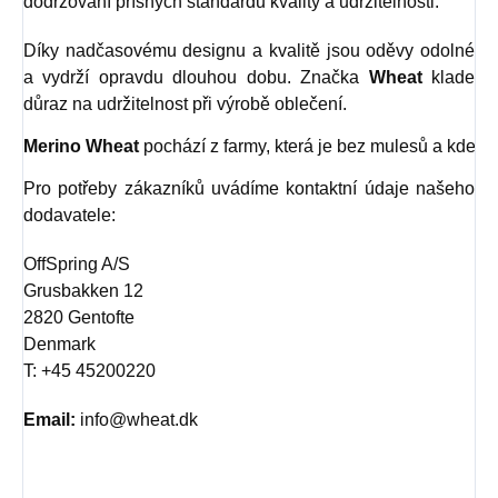
dodržování přísných standardů kvality a udržitelnosti.
Díky nadčasovému designu a kvalitě jsou oděvy odolné
a vydrží opravdu dlouhou dobu. Značka
Wheat
klade
důraz na udržitelnost při výrobě oblečení.
Merino Wheat
 pochází z farmy, která je bez mulesů a kde je
Pro potřeby zákazníků uvádíme kontaktní údaje našeho
dodavatele:
OffSpring A/S
Grusbakken 12
2820 Gentofte
Denmark
T: +45 45200220
Email:
info@wheat.dk