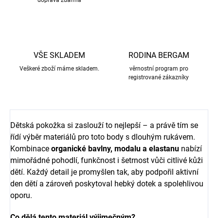
doprava zdarma
VŠE SKLADEM
RODINA BERGAM
Veškeré zboží máme skladem.
věrnostní program pro
registrované zákazníky
Dětská pokožka si zaslouží to nejlepší – a právě tím se
řídí výběr materiálů pro toto body s dlouhým rukávem.
Kombinace
organické bavlny, modalu a elastanu
nabízí
mimořádné pohodlí, funkčnost i šetrnost vůči citlivé kůži
dětí. Každý detail je promyšlen tak, aby podpořil aktivní
den dětí a zároveň poskytoval hebký dotek a spolehlivou
oporu.
Co dělá tento materiál výjimečným?