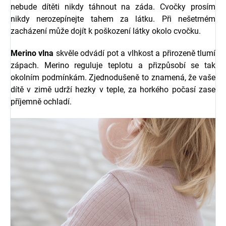
nebude dítěti nikdy táhnout na záda. Cvočky prosím
nikdy nerozepínejte tahem za látku. Při nešetrném
zacházení může dojít k poškození látky okolo cvočku.
Merino vlna
skvěle odvádí pot a vlhkost a přirozeně tlumí
zápach. Merino reguluje teplotu a přizpůsobí se tak
okolním podmínkám. Zjednodušeně to znamená, že vaše
dítě v zimě udrží hezky v teple, za horkého počasí zase
příjemně ochladí.