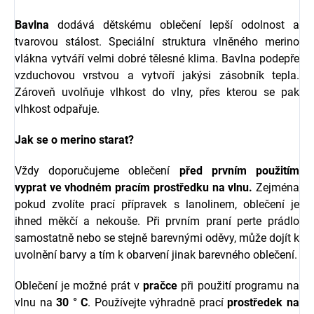
Bavlna
dodává dětskému oblečení lepší odolnost a
tvarovou stálost. Speciální struktura vlněného merino
vlákna vytváří velmi dobré tělesné klima. Bavlna podepře
vzduchovou vrstvou a vytvoří jakýsi zásobník tepla.
Zároveň uvolňuje vlhkost do vlny, přes kterou se pak
vlhkost odpařuje.
Jak se o merino starat?
Vždy doporučujeme oblečení
před prvním použitím
vyprat ve vhodném pracím prostředku na vlnu.
Zejména
pokud zvolíte prací přípravek s l
anolinem, oblečení je
ihned měkčí a nekouše.
Při prvním praní perte prádlo
samostatně nebo se stejně barevnými oděvy, může dojít k
uvolnění barvy a tím k obarvení jinak barevného oblečení.
Oblečení je možné prát v
pračce
při použití programu na
vlnu na
30 ° C
. Používejte výhradně prací
prostředek na