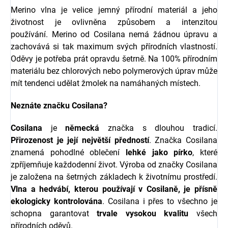
Merino vlna je velice jemný přírodní materiál a jeho
životnost je ovlivněna způsobem a intenzitou
používání.
Merino od Cosilana nemá žádnou úpravu a
zachovává si tak maximum svých přírodních vlastností.
Oděvy je potřeba prát opravdu šetrně. Na 100% přírodním
materiálu bez chlorových nebo polymerových úprav může
mít tendenci udělat žmolek na namáhaných místech.
Neznáte značku Cosilana?
Cosilana
je
německá
značka s dlouhou tradicí.
Přirozenost je její největší předností
. Značka Cosilana
znamená pohodlné oblečení
lehké
jako
pírko
, které
zpříjemňuje každodenní život. Výroba od značky Cosilana
je založena na šetrných základech k životnímu prostředí.
Vlna a hedvábí, kterou používají v Cosilaně, je přísně
ekologicky kontrolována
. Cosilana i přes to všechno je
schopna garantovat
trvale
vysokou
kvalitu
všech
přírodních oděvů.