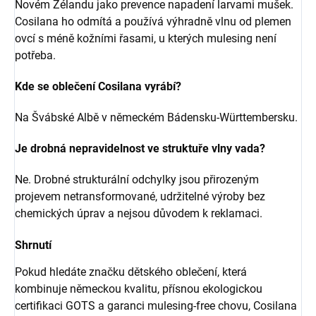
Novém Zélandu jako prevence napadení larvami mušek.
Cosilana ho odmítá a používá výhradně vlnu od plemen
ovcí s méně kožními řasami, u kterých mulesing není
potřeba.
Kde se oblečení Cosilana vyrábí?
Na Švábské Albě v německém Bádensku-Württembersku.
Je drobná nepravidelnost ve struktuře vlny vada?
Ne. Drobné strukturální odchylky jsou přirozeným
projevem netransformované, udržitelné výroby bez
chemických úprav a nejsou důvodem k reklamaci.
Shrnutí
Pokud hledáte značku dětského oblečení, která
kombinuje německou kvalitu, přísnou ekologickou
certifikaci GOTS a garanci mulesing-free chovu, Cosilana