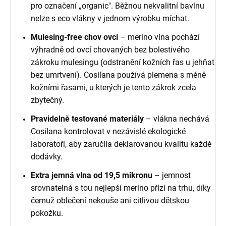
pro označení „organic". Běžnou nekvalitní bavlnu
nelze s eco vlákny v jednom výrobku míchat.
Mulesing-free chov ovcí
– merino vlna pochází
výhradně od ovcí chovaných bez bolestivého
zákroku mulesingu (odstranění kožních řas u jehňat
bez umrtvení). Cosilana používá plemena s méně
kožními řasami, u kterých je tento zákrok zcela
zbytečný.
Pravidelně testované materiály
– vlákna nechává
Cosilana kontrolovat v nezávislé ekologické
laboratoři, aby zaručila deklarovanou kvalitu každé
dodávky.
Extra jemná vlna od 19,5 mikronu
– jemnost
srovnatelná s tou nejlepší merino přízí na trhu, díky
čemuž oblečení nekouše ani citlivou dětskou
pokožku.