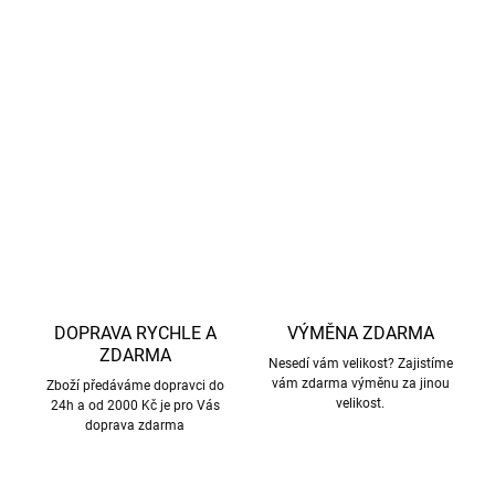
nezabrání samotnému procesu pocení, který je
přirozenou funkcí těla k regulaci teploty
.
S certifikací
GOTS
se značka Cosilana zavazuje k
mulesing-free.
DETAILNÍ INFORMACE
ZEPTAT SE
HLÍDAT
DOPRAVA RYCHLE A
VÝMĚNA ZDARMA
ZDARMA
Nesedí vám velikost? Zajistíme
vám zdarma výměnu za jinou
Zboží předáváme dopravci do
velikost.
24h a od 2000 Kč je pro Vás
doprava zdarma