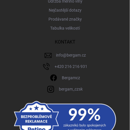
Údržba merino vlny
Nejčastější dotazy
Prodávané značky
Tabulka velikostí
KONTAKT
info
@
bergam.cz
+420 216 216 931
Bergamcz
bergam_czsk