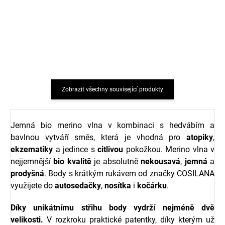
Dětské bezešvé
Dětské bezešvé
bambusové ponožky 3
bambusové ponožky 3
páry ONYU - růžová
páry ONYU - modrá
barva Rose Quartz
barva Rhodonite
186 Kč
186 Kč
Zobrazit všechny související produkty
Jemná bio merino vlna v kombinaci s hedvábím a
bavlnou vytváří směs, která je vhodná pro
atopiky
,
ekzematiky
a jedince s
citlivou
pokožkou. Merino vlna v
nejjemnější
bio
kvalitě
je absolutně
nekousavá
,
jemná
a
prodyšná
. Body s krátkým rukávem od značky COSILANA
využijete do
autosedačky
,
nosítka
i
kočárku
.
Díky unikátnímu střihu body vydrží nejméně dvě
velikosti.
V rozkroku praktické patentky, díky kterým už