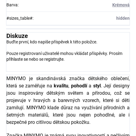
Barva
:
Krémová
#sizes_table#
:
hidden
Diskuze
Buďte první, kdo napíše příspěvek k této položce.
Pouze registrovaní uživatelé mohou vkládat příspěvky. Prosím
přihlaste se
nebo se
registrujte
.
MINYMO je skandinávská značka dětského oblečení,
která se zaměřuje na
kvalitu
,
pohodlí
a
styl
. Její designy
jsou inspirovány dětským světem a přírodou, což se
projevuje v hravých a barevných vzorech, které si děti
zamilují. MINYMO klade důraz na využívání přírodních a
šetrných materiálů, které jsou nejen pohodlné, ale i
bezpečné pro citlivou dětskou pokožku.
Značka MINYMO je známá svou inovativností a pečlivým