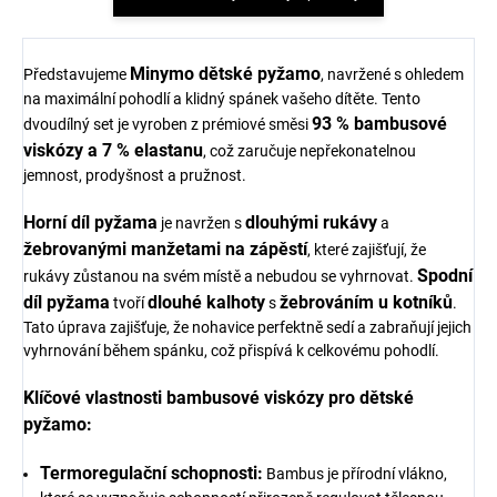
Minymo dětské pyžamo
Představujeme
, navržené s ohledem
na maximální pohodlí a klidný spánek vašeho dítěte. Tento
93 % bambusové
dvoudílný set je vyroben z prémiové směsi
viskózy a 7 % elastanu
, což zaručuje nepřekonatelnou
jemnost, prodyšnost a pružnost.
Horní díl pyžama
dlouhými rukávy
je navržen s
a
žebrovanými manžetami na zápěstí
, které zajišťují, že
Spodní
rukávy zůstanou na svém místě a nebudou se vyhrnovat.
díl pyžama
dlouhé kalhoty
žebrováním u kotníků
tvoří
s
.
Tato úprava zajišťuje, že nohavice perfektně sedí a zabraňují jejich
vyhrnování během spánku, což přispívá k celkovému pohodlí.
Klíčové vlastnosti bambusové viskózy pro dětské
pyžamo:
Termoregulační schopnosti:
Bambus je přírodní vlákno,