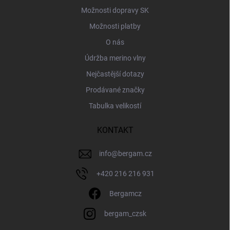
Možnosti dopravy SK
Možnosti platby
O nás
Údržba merino vlny
Nejčastější dotazy
Prodávané značky
Tabulka velikostí
KONTAKT
info
@
bergam.cz
+420 216 216 931
Bergamcz
bergam_czsk