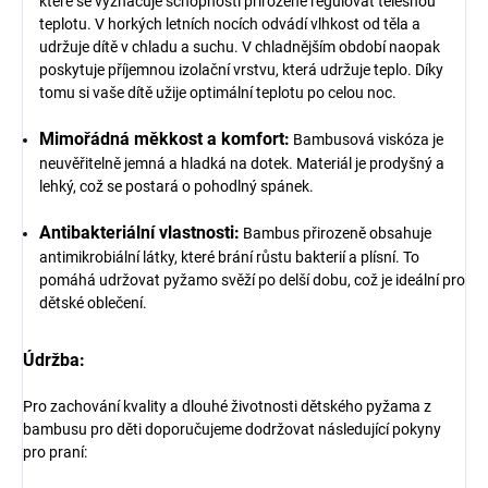
které se vyznačuje schopností přirozeně regulovat tělesnou
teplotu. V horkých letních nocích odvádí vlhkost od těla a
udržuje dítě v chladu a suchu. V chladnějším období naopak
poskytuje příjemnou izolační vrstvu, která udržuje teplo. Díky
tomu si vaše dítě užije optimální teplotu po celou noc.
Mimořádná měkkost a komfort:
Bambusová viskóza je
neuvěřitelně jemná a hladká na dotek. Materiál je prodyšný a
lehký, což se postará o pohodlný spánek.
Antibakteriální vlastnosti:
Bambus přirozeně obsahuje
antimikrobiální látky, které brání růstu bakterií a plísní. To
pomáhá udržovat pyžamo svěží po delší dobu, což je ideální pro
dětské oblečení.
Údržba:
Pro zachování kvality a dlouhé životnosti dětského pyžama z
bambusu pro děti doporučujeme dodržovat následující pokyny
pro praní: