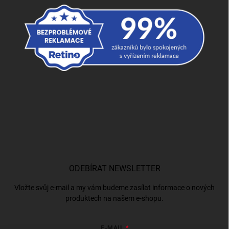
ODEBÍRAT NEWSLETTER
Vložte svůj e-mail a my vám budeme zasílat informace o nových
produktech na našem e-shopu.
E-MAIL