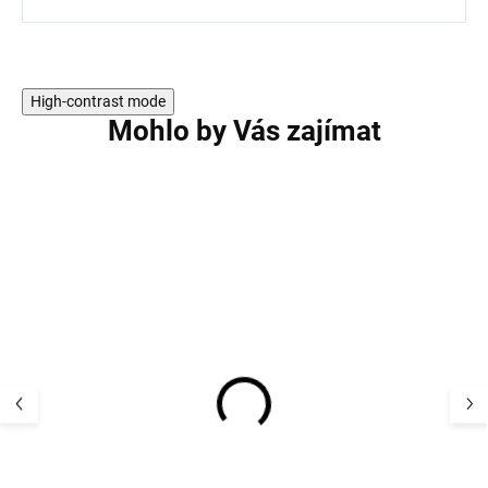
High-contrast mode
Mohlo by Vás zajímat
Dětské dvoudílné
Dětské dvoudíln
pyžamo z bambusové
bambusové pyž