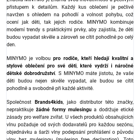
přístupem k detailům. Každý kus oblečení je pečlivě
navržen s ohledem na pohodlí a volnost pohybu, což
ocení jak děti, tak jejich rodiče. MINYMO kombinuje
moderní trendy s praktickými prvky, aby zajistila, že děti
budou vypadat skvěle a zároveň se cítit pohodlně po celý
den.
MINYMO je volbou
pro rodiče, kteří hledají kvalitní a
stylové oblečení pro své děti
,
které vydrží i náročné
dětské dobrodružství
. S MINYMO máte jistotu, že vaše
děti budou nejen skvěle vypadat, ale budou se cítit
pohodlně a svobodně při každé aktivitě.
Společnost
Brands4kids
, jako distributor této značky,
nepraktikuje
žádné formy mulesingu
a dodržuje etické
zásady pro welfare zvířat.
U všech produktů obsahujících
vlnu požaduje od svých dodavatelů pro každou sezónu,
objednávku a šarži vlny podepsání prohlášení o původu
vlny bez mulesingu (mulesing free declaration). Toto