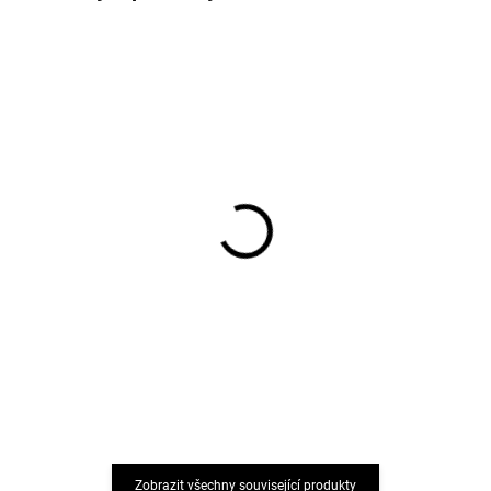
Dětské bambusové
Dětské bambusové
ponožky 5 párů černé
ponožky 5 párů Navy
Minipop
Minipop
299 Kč
411 Kč
Zobrazit všechny související produkty