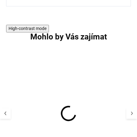
High-contrast mode
Mohlo by Vás zajímat
Dětské dvoudílné
Dětské dvoudíln
pyžamo z bambusové
bambusové pyž