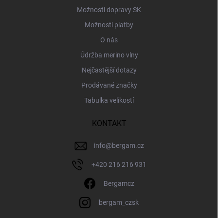
Možnosti dopravy SK
Možnosti platby
O nás
Údržba merino vlny
Nejčastější dotazy
Prodávané značky
Tabulka velikostí
KONTAKT
info
@
bergam.cz
+420 216 216 931
Bergamcz
bergam_czsk