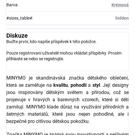
Barva
:
Krémová
#sizes_table#
:
hidden
Diskuze
Buďte první, kdo napíše příspěvek k této položce.
Pouze registrovaní uživatelé mohou vkládat příspěvky. Prosím
přihlaste se
nebo se
registrujte
.
MINYMO je skandinávská značka dětského oblečení,
která se zaměřuje na
kvalitu
,
pohodlí
a
styl
. Její designy
jsou inspirovány dětským světem a přírodou, což se
projevuje v hravých a barevných vzorech, které si děti
zamilují. MINYMO klade důraz na využívání přírodních a
šetrných materiálů, které jsou nejen pohodlné, ale i
bezpečné pro citlivou dětskou pokožku.
Značka MINYMO je známá svou inovativností a pečlivým