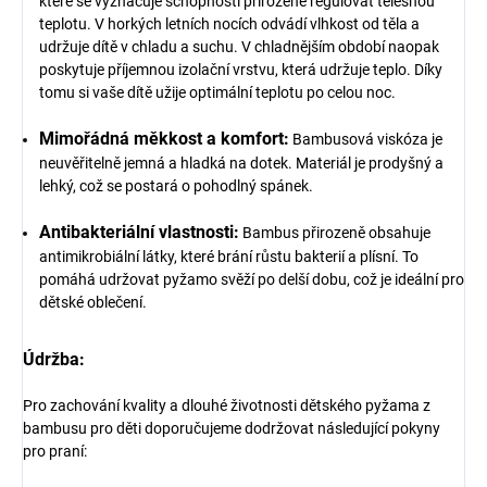
které se vyznačuje schopností přirozeně regulovat tělesnou
teplotu. V horkých letních nocích odvádí vlhkost od těla a
udržuje dítě v chladu a suchu. V chladnějším období naopak
poskytuje příjemnou izolační vrstvu, která udržuje teplo. Díky
tomu si vaše dítě užije optimální teplotu po celou noc.
Mimořádná měkkost a komfort:
Bambusová viskóza je
neuvěřitelně jemná a hladká na dotek. Materiál je prodyšný a
lehký, což se postará o pohodlný spánek.
Antibakteriální vlastnosti:
Bambus přirozeně obsahuje
antimikrobiální látky, které brání růstu bakterií a plísní. To
pomáhá udržovat pyžamo svěží po delší dobu, což je ideální pro
dětské oblečení.
Údržba:
Pro zachování kvality a dlouhé životnosti dětského pyžama z
bambusu pro děti doporučujeme dodržovat následující pokyny
pro praní: