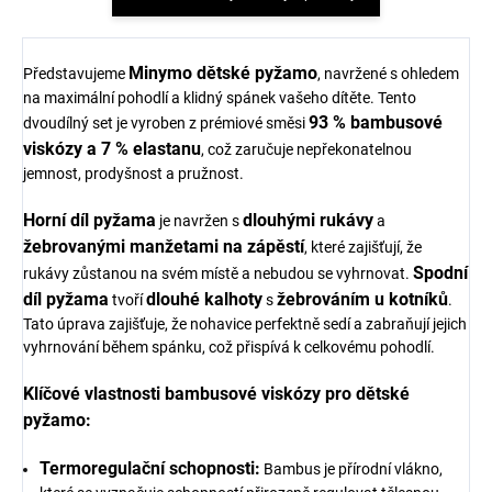
Minymo dětské pyžamo
Představujeme
, navržené s ohledem
na maximální pohodlí a klidný spánek vašeho dítěte. Tento
93 % bambusové
dvoudílný set je vyroben z prémiové směsi
viskózy a 7 % elastanu
, což zaručuje nepřekonatelnou
jemnost, prodyšnost a pružnost.
Horní díl pyžama
dlouhými rukávy
je navržen s
a
žebrovanými manžetami na zápěstí
, které zajišťují, že
Spodní
rukávy zůstanou na svém místě a nebudou se vyhrnovat.
díl pyžama
dlouhé kalhoty
žebrováním u kotníků
tvoří
s
.
Tato úprava zajišťuje, že nohavice perfektně sedí a zabraňují jejich
vyhrnování během spánku, což přispívá k celkovému pohodlí.
Klíčové vlastnosti bambusové viskózy pro dětské
pyžamo:
Termoregulační schopnosti:
Bambus je přírodní vlákno,