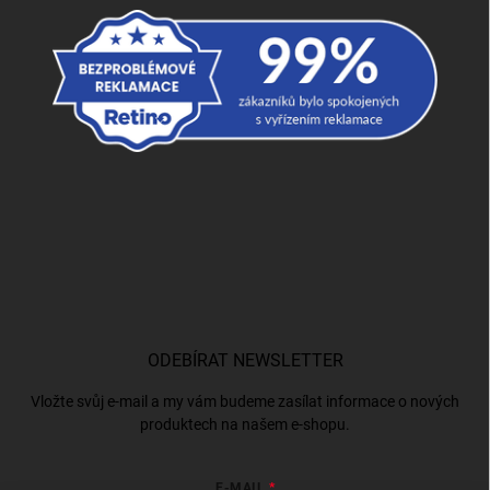
ODEBÍRAT NEWSLETTER
Vložte svůj e-mail a my vám budeme zasílat informace o nových
produktech na našem e-shopu.
E-MAIL