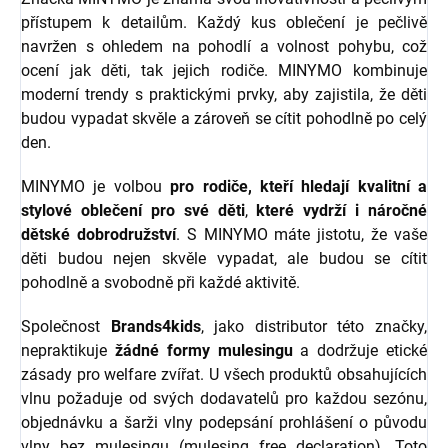
přístupem k detailům. Každý kus oblečení je pečlivě
navržen s ohledem na pohodlí a volnost pohybu, což
ocení jak děti, tak jejich rodiče. MINYMO kombinuje
moderní trendy s praktickými prvky, aby zajistila, že děti
budou vypadat skvěle a zároveň se cítit pohodlně po celý
den.
MINYMO je volbou
pro rodiče, kteří hledají kvalitní a
stylové oblečení pro své děti
,
které vydrží i náročné
dětské dobrodružství
. S MINYMO máte jistotu, že vaše
děti budou nejen skvěle vypadat, ale budou se cítit
pohodlně a svobodně při každé aktivitě.
Společnost
Brands4kids
, jako distributor této značky,
nepraktikuje
žádné formy mulesingu
a dodržuje etické
zásady pro welfare zvířat.
U všech produktů obsahujících
vlnu požaduje od svých dodavatelů pro každou sezónu,
objednávku a šarži vlny podepsání prohlášení o původu
vlny bez mulesingu (mulesing free declaration). Toto