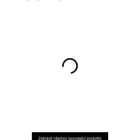
Dětské bambusové
Dětské bambusové
ponožky 5 párů černé
ponožky 5 párů Navy
Minipop
Minipop
299 Kč
411 Kč
Zobrazit všechny související produkty