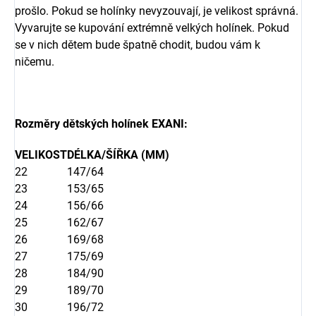
prošlo. Pokud se holínky nevyzouvají, je velikost správná.
Vyvarujte se kupování extrémně velkých holínek. Pokud
se v nich dětem bude špatně chodit, budou vám k
ničemu.
Rozměry dětských holínek EXANI:
VELIKOST
DÉLKA/ŠÍŘKA (MM)
22
147/64
23
153/65
24
156/66
25
162/67
26
169/68
27
175/69
28
184/90
29
189/70
30
196/72