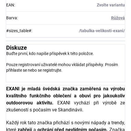
EAN
:
Zvolte variantu
Barva
:
Růžová
#sizes_table#
:
/tabulka-velikosti-exani/
Diskuze
Buďte první, kdo napíše příspěvek k této položce.
Pouze registrovaní uživatelé mohou vkládat příspěvky. Prosím
přihlaste se
nebo se
registrujte
.
EXANI je mladá švédská značka zaměřená na výrobu
kvalitního funkčního oblečení a obuvi pro jakoukoliv
outdoorovou aktivitu.
EXANI vychází při výrobě ze
zkušeností s počasím ve Skandinávii.
Každý rok tato značka přichází s novými nápady a trendy,
které
zahřejí
a
ochrání před nevlídným počasím.
Značka