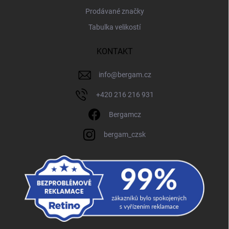
Prodávané značky
Tabulka velikostí
KONTAKT
info
@
bergam.cz
+420 216 216 931
Bergamcz
bergam_czsk