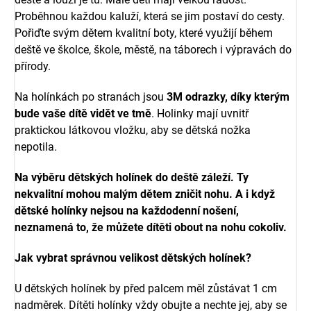
Proběhnou každou kaluží, která se jim postaví do cesty.
Pořiďte svým dětem kvalitní boty, které využijí během
deště ve školce, škole, městě, na táborech i výpravách do
přírody.
Na holínkách po stranách jsou
3M odrazky, díky kterým
bude vaše dítě vidět ve tmě
. Holinky mají uvnitř
praktickou látkovou vložku, aby se dětská nožka
nepotila.
Na výběru dětských holínek do deště záleží. Ty
nekvalitní mohou malým dětem zničit nohu.
A i když
dětské holínky nejsou na každodenní nošení,
neznamená to, že můžete dítěti obout na nohu cokoliv.
Jak vybrat správnou velikost dětských holínek?
U dětských holínek by před palcem měl zůstávat 1 cm
nadměrek.
Dítěti holínky vždy obujte a nechte jej, aby se