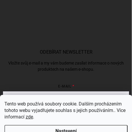
ODEBÍRAT NEWSLETTER
Vložte svůj e-mail a my vám budeme zasílat informace o nových
produktech na našem e-shopu.
E-MAIL
Tento web používá soubory cookie. Dalším procházením
tohoto webu vyjadřujete souhlas s jejich používáním.. Více
Vložením e-mailu souhlasíte s
podmínkami ochrany osobních údajů
informací
zde
.
Přihlásit se
Nastavení