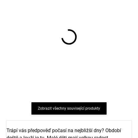
5 párů bambusových
5 párů bambusových
dětských ponožek Cocoa
dětských ponožek Black
Brown Minymo
Minymo
483 Kč
483 Kč
Zobrazit všechny související produkty
Trápí vás předpověď počasí na nejbližší dny? Období
deště a louží je tu. Malé děti mají velkou radost.