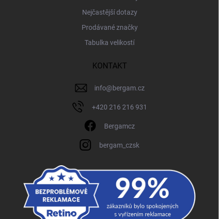
Nejčastější dotazy
Prodávané značky
Tabulka velikostí
KONTAKT
info
@
bergam.cz
+420 216 216 931
Bergamcz
bergam_czsk