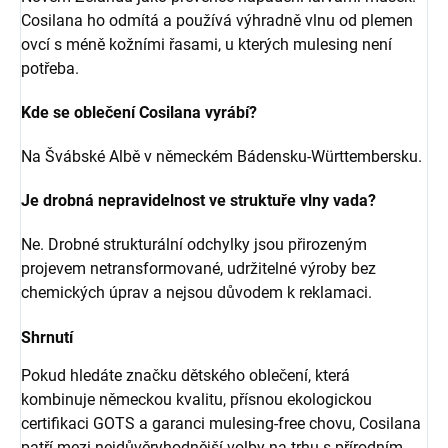
Cosilana ho odmítá a používá výhradně vlnu od plemen
ovcí s méně kožními řasami, u kterých mulesing není
potřeba.
Kde se oblečení Cosilana vyrábí?
Na Švábské Albě v německém Bádensku-Württembersku.
Je drobná nepravidelnost ve struktuře vlny vada?
Ne. Drobné strukturální odchylky jsou přirozeným
projevem netransformované, udržitelné výroby bez
chemických úprav a nejsou důvodem k reklamaci.
Shrnutí
Pokud hledáte značku dětského oblečení, která
kombinuje německou kvalitu, přísnou ekologickou
certifikaci GOTS a garanci mulesing-free chovu, Cosilana
patří mezi nejdůvěryhodnější volby na trhu s přírodním