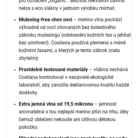
pro označení „organic". Běžnou nekvalitní bavlnu
nelze s eco vlákny v jednom výrobku míchat.
Mulesing-free chov ovcí
– merino vlna pochází
výhradně od ovcí chovaných bez bolestivého
zákroku mulesingu (odstranění kožních řas u jehňat
bez umrtvení). Cosilana používá plemena s méně
kožními řasami, u kterých je tento zákrok zcela
zbytečný.
Pravidelně testované materiály
– vlákna nechává
Cosilana kontrolovat v nezávislé ekologické
laboratoři, aby zaručila deklarovanou kvalitu každé
dodávky.
Extra jemná vlna od 19,5 mikronu
– jemnost
srovnatelná s tou nejlepší merino přízí na trhu, díky
čemuž oblečení nekouše ani citlivou dětskou
pokožku.