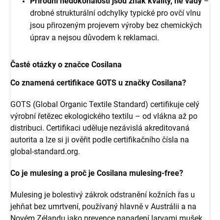
Přírodní nedokonalosti jsou znak kvality, ne vady
–
drobné strukturální odchylky typické pro ovčí vlnu
jsou přirozeným projevem výroby bez chemických
úprav a nejsou důvodem k reklamaci.
Časté otázky o značce Cosilana
Co znamená certifikace GOTS u značky Cosilana?
GOTS (Global Organic Textile Standard) certifikuje celý
výrobní řetězec ekologického textilu – od vlákna až po
distribuci. Certifikaci uděluje nezávislá akreditovaná
autorita a lze si ji ověřit podle certifikačního čísla na
global-standard.org.
Co je mulesing a proč je Cosilana mulesing-free?
Mulesing je bolestivý zákrok odstranění kožních řas u
jehňat bez umrtvení, používaný hlavně v Austrálii a na
Novém Zélandu jako prevence napadení larvami mušek.