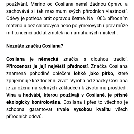
používání.
Merino od Cosilana nemá žádnou úpravu a
zachovává si tak maximum svých přírodních vlastností.
Oděvy je potřeba prát opravdu šetrně. Na 100% přírodním
materiálu bez chlorových nebo polymerových úprav může
mít tendenci udělat žmolek na namáhaných místech.
Neznáte značku Cosilana?
Cosilana
je
německá
značka s dlouhou tradicí.
Přirozenost je její největší předností
. Značka Cosilana
znamená pohodlné oblečení
lehké
jako
pírko
, které
zpříjemňuje každodenní život. Výroba od značky Cosilana
je založena na šetrných základech k životnímu prostředí.
Vlna a hedvábí, kterou používají v Cosilaně, je přísně
ekologicky kontrolována
. Cosilana i přes to všechno je
schopna garantovat
trvale
vysokou
kvalitu
všech
přírodních oděvů.