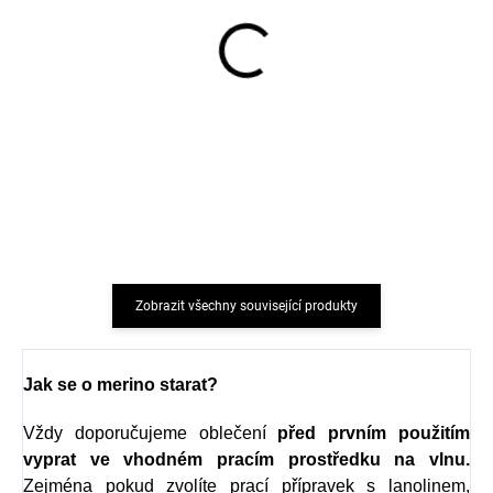
Protiskluzové merino
Protiskluzové merino
ponožky modré RUGLE
ponožky s vláčkem SAFA
SAFA
242 Kč
203 Kč
Zobrazit všechny související produkty
Jak se o merino starat?
Vždy doporučujeme oblečení
před prvním použitím
vyprat ve vhodném pracím prostředku na vlnu.
Zejména pokud zvolíte prací přípravek s l
anolinem,