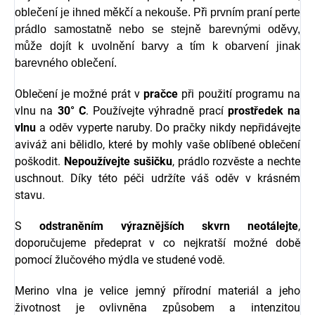
oblečení je ihned měkčí a nekouše.
Při prvním praní perte
prádlo samostatně nebo se stejně barevnými oděvy,
může dojít k uvolnění barvy a tím k obarvení jinak
barevného oblečení.
Oblečení je možné prát v
pračce
při použití programu na
vlnu na
30° C
. Používejte výhradně prací
prostředek na
vlnu
a oděv vyperte naruby. Do pračky nikdy nepřidávejte
aviváž ani bělidlo, které by mohly vaše oblíbené oblečení
poškodit.
Nepoužívejte sušičku
, prádlo rozvěste a nechte
uschnout. Díky této péči udržíte váš oděv v krásném
stavu.
S
odstraněním výraznějších skvrn neotálejte
,
doporučujeme předeprat v co nejkratší možné době
pomocí žlučového mýdla ve studené vodě.
Merino vlna je velice jemný přírodní materiál a jeho
životnost je ovlivněna způsobem a intenzitou