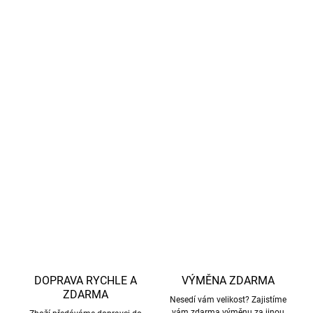
dítě v zimě udrží hezky v teple, za horkého počasí zase
příjemně ochladí.
Hedvábí
dodává pocit lehkosti a jemnosti. Materiál je
velmi tenký, pomáhá udržovat přirozené teplo lidského
těla a odvádí přebytečný pot.
S certifikací
GOTS
se značka Cosilana zavazuje k
mulesing-free.
DETAILNÍ INFORMACE
ZEPTAT SE
HLÍDAT
DOPRAVA RYCHLE A
VÝMĚNA ZDARMA
ZDARMA
Nesedí vám velikost? Zajistíme
vám zdarma výměnu za jinou