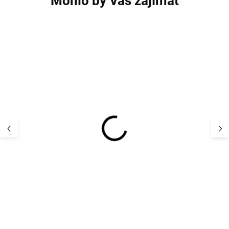
Mohlo by Vás zajímat
Rostoucí kalhoty
Rostoucí kalhoty
červené z merino vlny a
merino vlny a h
hedvábí Cosilana
Cosilana s přeh
červené
639 Kč
695 Kč