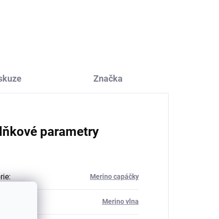
ové
krémové Trille SAFA
177 Kč
skuze
Značka
lňkové parametry
rie
:
Merino capáčky
ál
:
Merino vlna