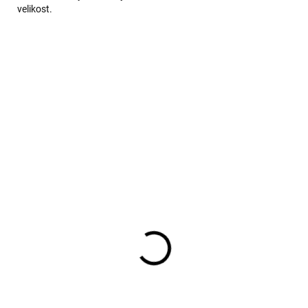
velikost.
KA
tské bezešvé
Dětské merino ponožk