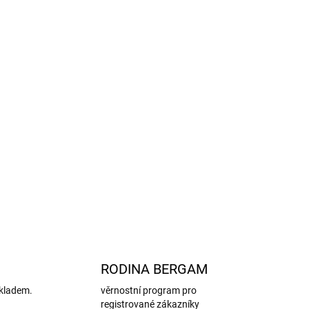
nalé přizpůsobení.
o vlna je přírodní a biologicky odbouratelná,
X® Standard 100, bez škodlivých chemikálií.
ačky
Mikk-line
jsou bez mulesingu,
což zaručuje
m k jejich pohodě.
ino capáčky Twilight Mauve od značky
Mikk-line?
bné kousky, které vás určitě nadchnou! Více zde.
ZEPTAT SE
HLÍDAT
RODINA BERGAM
kladem.
věrnostní program pro
registrované zákazníky