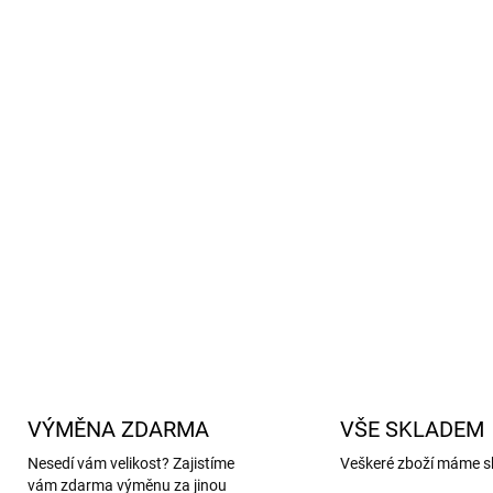
elastickým lemem pro doko
Ekologická volba
– merin
certifikována dle OEKO-TE
Všechny vlněné produkty
zn
etický chov zvířat s respekte
Zaujaly vás tyto růžové mer
Podívejte se i na další podo
DETAILNÍ INFORMACE
VÝMĚNA ZDARMA
VŠE SKLADEM
Nesedí vám velikost? Zajistíme
Veškeré zboží máme s
vám zdarma výměnu za jinou