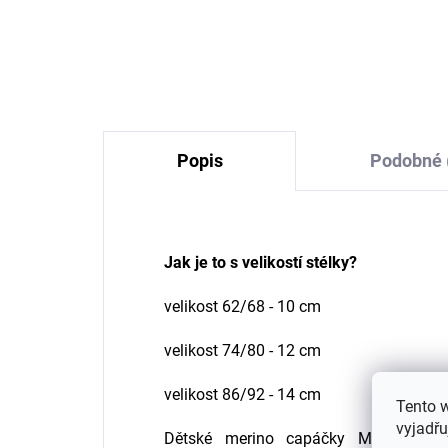
merino-fleece barva
ba
růžová Twilight Mauve
pá
Mikk-Line
Ro
1 331 Kč
od
Popis
Podobné 
Jak je to s velikostí stélky?
velikost 62/68 - 10 cm
velikost 74/80 - 12 cm
velikost 86/92 - 14 cm
Tento 
vyjadřu
Dětské merino capáčky Mikk-Line 