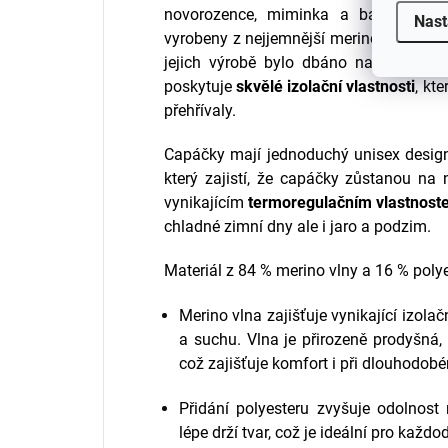
novorozence, miminka a batolata. 
Nast
vyrobeny z nejjemnější merino vlny, kter
jejich výrobě bylo dbáno na etické s
poskytuje
skvělé izolační vlastnosti
, kte
přehřívaly.
Capáčky mají jednoduchý unisex design
který zajistí, že capáčky zůstanou na
vynikajícím
termoregulačním vlastnos
chladné zimní dny ale i jaro a podzim.
Materiál z 84 % merino vlny a 16 % polye
Merino vlna zajišťuje vynikající izolačn
a suchu. Vlna je přirozeně prodyšná, 
což zajišťuje komfort i při dlouhodob
Přidání polyesteru zvyšuje odolnost
lépe drží tvar, což je ideální pro každo