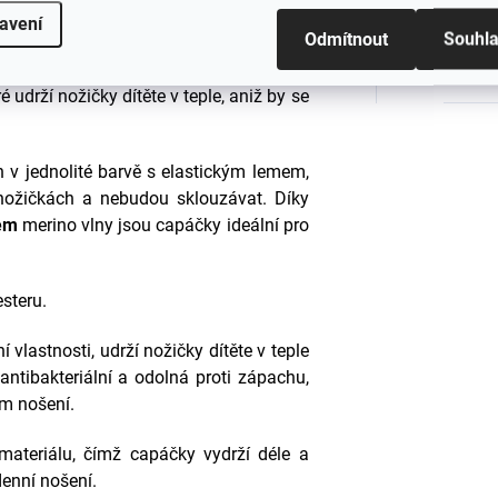
Tyto měkké a pohodlné capáčky jsou
Barva
:
avení
Odmítnout
Souhl
á je
mulesing free
, což znamená, že při
tandardy a pohodu zvířat. Merino vlna
#sizes
ré udrží nožičky dítěte v teple, aniž by se
 v jednolité barvě s elastickým lemem,
 nožičkách a nebudou sklouzávat. Díky
tem
merino vlny jsou capáčky ideální pro
steru.
í vlastnosti, udrží nožičky dítěte v teple
antibakteriální a odolná proti zápachu,
ém nošení.
 materiálu, čímž capáčky vydrží déle a
denní nošení.