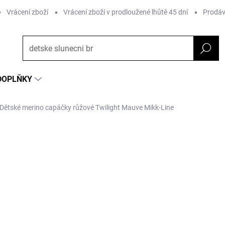
Vrácení zboží
Vrácení zboží v prodloužené lhůtě 45 dní
Prodáv
DOPLŇKY
Dětské merino capáčky růžové Twilight Mauve Mikk-Line
ČKA:
MIKK-LINE
545 Kč
Měrná
ZVOLTE VARIANTU
cena:
Barva