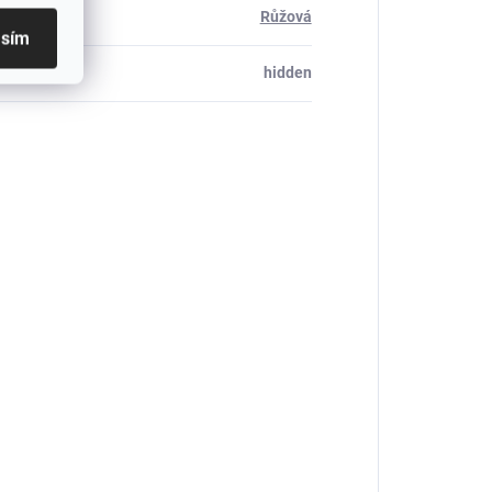
Růžová
asím
_table#
:
hidden