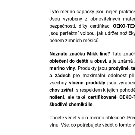
Tyto merino capáčky jsou nejen praktick
Jsou vyrobeny z obnovitelných materi
bezpečnosti, díky certifikaci
OEKO-TEX
jsou perfektní volbou, jak udržet nožičk
během zimních měsíců.
Neznáte značku
Mikk-line
?
Tato znač
oblečení do deště
a
obuvi
, a je známá
merino vlny
. Produkty jsou
prodyšné
,
t
a zádech
pro maximální odolnost při 
všechny
vlněné produkty
jsou vyrábě
chov zvířat
s respektem k jejich pohod
nošení
, ale také
certifikované OEKO-
škodlivé chemikálie
.
Chcete vědět víc o merino oblečení? Přeč
vlnu. Vše, co potřebujete vědět o tomto