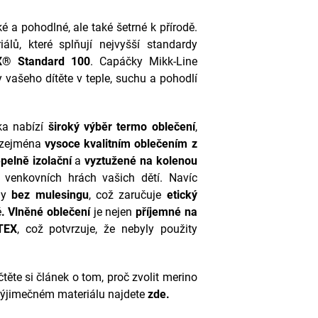
é a pohodlné, ale také šetrné k přírodě.
álů, které splňují nejvyšší standardy
® Standard 100
. Capáčky Mikk-Line
y vašeho dítěte v teple, suchu a pohodlí
ka nabízí
široký výběr termo oblečení
,
 zejména
vysoce kvalitním oblečením z
epelně izolační
a
vyztužené na kolenou
venkovních hrách vašich dětí. Navíc
ny
bez mulesingu
, což zaručuje
etický
ě
.
Vlněné oblečení
je nejen
příjemné na
TEX
, což potvrzuje, že nebyly použity
těte si článek o tom, proč zvolit merino
 výjimečném materiálu najdete
zde.