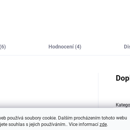
mbusové ponožky 3
Trille SAFA světle růž
ry ONYU - růžová barva
165 Kč
se Quartz
186 Kč
(6)
Hodnocení (4)
Di
Dop
Katego
web používá soubory cookie. Dalším procházením tohoto webu
Materi
jete souhlas s jejich používáním.. Více informací
zde
.
jsou ideálním zimním doplňkem pro