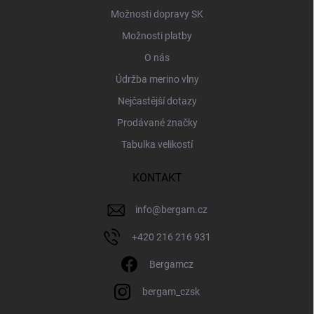
Možnosti dopravy SK
Možnosti platby
O nás
Údržba merino vlny
Nejčastější dotazy
Prodávané značky
Tabulka velikostí
KONTAKT
info
@
bergam.cz
+420 216 216 931
Bergamcz
bergam_czsk