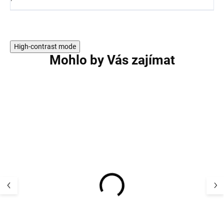
High-contrast mode
Mohlo by Vás zajímat
3 PACK
Dětské bambus
Dětské merino ponožky
bezešvé ponožk