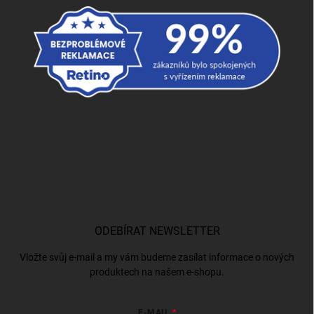
ODEBÍRAT NEWSLETTER
Vložte svůj e-mail a my vám budeme zasílat informace o nových
produktech na našem e-shopu.
E-MAIL