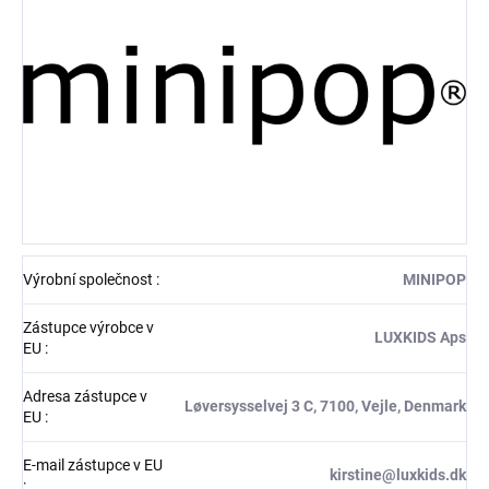
Výrobní společnost
:
MINIPOP
Zástupce výrobce v
LUXKIDS Aps
EU
:
Adresa zástupce v
Løversysselvej 3 C, 7100, Vejle, Denmark
EU
:
E-mail zástupce v EU
kirstine@luxkids.dk
: