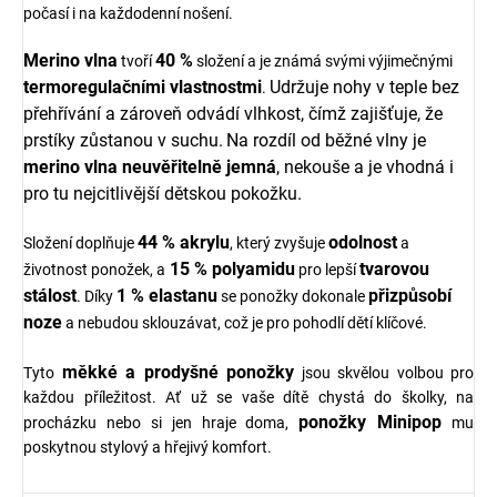
počasí i na každodenní nošení.
Merino vlna
40 %
tvoří
složení a je známá svými výjimečnými
termoregulačními vlastnostmi
Udržuje nohy v teple bez
.
přehřívání a zároveň odvádí vlhkost, čímž zajišťuje, že
prstíky zůstanou v suchu.
Na rozdíl od běžné vlny je
merino vlna
neuvěřitelně jemná
, nekouše a je vhodná i
pro tu nejcitlivější dětskou pokožku.
44 % akrylu
odolnost
Složení doplňuje
, který zvyšuje
a
15 % polyamidu
tvarovou
životnost ponožek, a
pro lepší
stálost
1 % elastanu
přizpůsobí
. Díky
se ponožky dokonale
noze
a nebudou sklouzávat, což je pro pohodlí dětí klíčové.
měkké a prodyšné ponožky
Tyto
jsou skvělou volbou pro
každou příležitost. Ať už se vaše dítě chystá do školky, na
ponožky Minipop
procházku nebo si jen hraje doma,
mu
poskytnou stylový a hřejivý komfort.