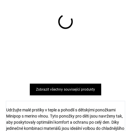
2 páry dětské merino
2 páry dětské merino
punčocháče Karla Dry
punčocháče Robin Navy
rose WHEAT
WHEAT
998 Kč
998 Kč
Zobrazit všechny související produkty
Udržujte malé prstíky v teple a pohodlí s dětskými ponožkami
Minipop s merino vlnou. Tyto ponožky pro děti jsou navrženy tak,
aby poskytovaly optimální komfort a ochranu po celý den. Díky
jedinečné kombinaci materiálů jsou ideální volbou do chladnějšího