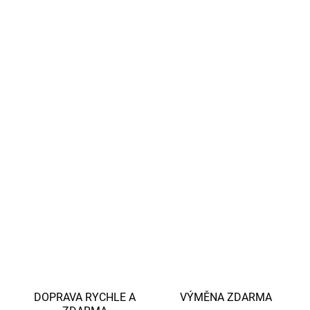
nekouše a je jemná k pokožce.
Pohodlí:
Jsou měkké, prodyšné a ideální pro celodenní
nošení.
Odolnost:
Akryl a polyamid zvyšují odolnost a
pomáhají ponožkám držet tvar.
Flexibilita:
Elastan zajišťuje, že ponožky perfektně sedí
a nesklouzávají.
Použití:
Skvělé pro udržení tepla a pohodlí v
chladnějším počasí.
DETAILNÍ INFORMACE
ZEPTAT SE
HLÍDAT
DOPRAVA RYCHLE A
VÝMĚNA ZDARMA