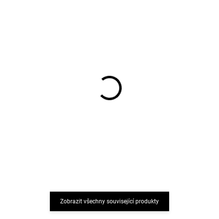
2 páry dětské merino
2 páry dětské merino
punčocháče Karla Dry
punčocháče Robin Navy
rose WHEAT
WHEAT
998 Kč
998 Kč
Zobrazit všechny související produkty