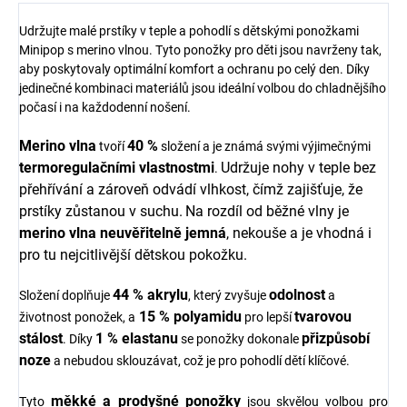
Udržujte malé prstíky v teple a pohodlí s dětskými ponožkami
Minipop s merino vlnou. Tyto ponožky pro děti jsou navrženy tak,
aby poskytovaly optimální komfort a ochranu po celý den. Díky
jedinečné kombinaci materiálů jsou ideální volbou do chladnějšího
počasí i na každodenní nošení.
Merino vlna
40 %
tvoří
složení a je známá svými výjimečnými
termoregulačními vlastnostmi
Udržuje nohy v teple bez
.
přehřívání a zároveň odvádí vlhkost, čímž zajišťuje, že
prstíky zůstanou v suchu.
Na rozdíl od běžné vlny je
merino vlna
neuvěřitelně jemná
, nekouše a je vhodná i
pro tu nejcitlivější dětskou pokožku.
44 % akrylu
odolnost
Složení doplňuje
, který zvyšuje
a
15 % polyamidu
tvarovou
životnost ponožek, a
pro lepší
stálost
1 % elastanu
přizpůsobí
. Díky
se ponožky dokonale
noze
a nebudou sklouzávat, což je pro pohodlí dětí klíčové.
měkké a prodyšné ponožky
Tyto
jsou skvělou volbou pro