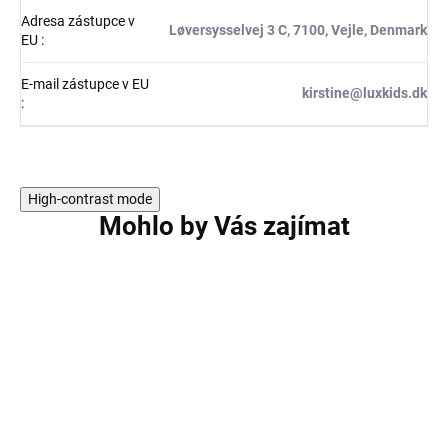
Adresa zástupce v
Løversysselvej 3 C, 7100, Vejle, Denmark
EU
:
E-mail zástupce v EU
kirstine@luxkids.dk
:
High-contrast mode
Mohlo by Vás zajímat
3 PACK