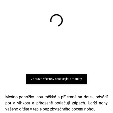
Bavlněné punčocháče s
Dětské punčocháče
květinovými motivy
bavlna modré VIKSE
modré SAFA
SAFA
350 Kč
234 Kč
Zobrazit všechny související produkty
Merino ponožky jsou měkké a příjemné na dotek, odvádí
pot a vlhkost a přirozeně potlačují zápach. Udrží nohy
vašeho dítěte v teple bez zbytečného pocení nohou.