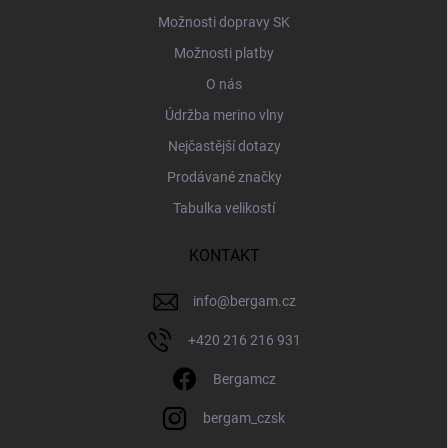
Možnosti dopravy SK
Možnosti platby
O nás
Údržba merino vlny
Nejčastější dotazy
Prodávané značky
Tabulka velikostí
KONTAKT
info
@
bergam.cz
+420 216 216 931
Bergamcz
bergam_czsk