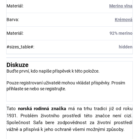
Materiál
:
Merino vlna
Barva
:
Krémová
Materiál
:
92% merino
#sizes_table#
:
hidden
Diskuze
Buďte první, kdo napíše příspěvek k této položce.
Pouze registrovaní uživatelé mohou vkládat příspěvky. Prosím
přihlaste se
nebo se
registrujte
.
Tato
norská rodinná značka
má na trhu tradici již od roku
1931. Problém životního prostředí této značce není cizí.
Společnost Safa bere zodpovědnost za životní prostředí
vážně a přispívá k jeho ochraně všemi možnými způsoby.