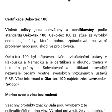
Certifikace Oeko-tex 100
Vlněné oděvy jsou schváleny a certifikovány podle
standardu Oeko-tex 100.
Oeko-tex 100 zajišťuje, že výrobky
neobsahují látky, které mohou způsobovat zdravotní
problémy nebo jsou škodlivé pro člověka.
Oeko-tex 100 byl připraven dvěma zkušebními ústavy v
Rakousku a Německu a je certifikací s dlouhou tradicí v
textilním průmyslu. Schvalování a certifikaci provádějí
nezávislé orgány, včetně švédských výzkumných ústavů
RISE. Více informací o
Øko-tex 100
najdete zde:
www.oeko-
tex.com
Merino ovce a vlna bez mulesů
Všechny produkty značky
Safa
jsou vyrobeny z té
nejkvalitnější merino vlny. Výrobci potvrzují, že vlna pochází