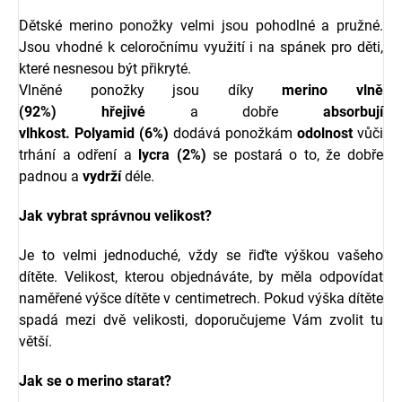
Dětské merino ponožky velmi jsou pohodlné a pružné.
Jsou vhodné k celoročnímu využití i na spánek pro děti,
které nesnesou být přikryté.
Vlněné ponožky jsou díky
merino
vlně
(92%)
hřejivé
a dobře
absorbují
vlhkost.
Polyamid
(6%)
dodává ponožkám
odolnost
vůči
trhání a odření a
lycra
(2%)
se postará o to, že dobře
padnou a
vydrží
déle.
Jak vybrat správnou velikost?
Je to velmi jednoduché, vždy se řiďte výškou vašeho
dítěte. Velikost, kterou objednáváte, by měla odpovídat
naměřené výšce dítěte v centimetrech. Pokud výška dítěte
spadá mezi dvě velikosti, doporučujeme Vám zvolit tu
větší.
Jak se o merino starat?