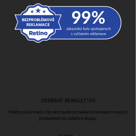
ODEBÍRAT NEWSLETTER
Vložte svůj e-mail a my vám budeme zasílat informace o nových
produktech na našem e-shopu.