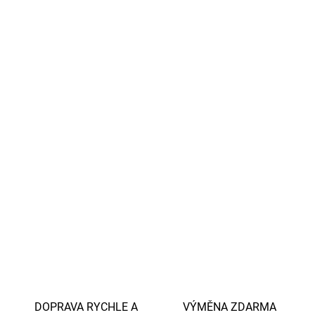
Umělá vlákna zaručují
elasticitu
a
odolnost.
Jsou přirozeně
antibakteriální
, nožka nebude zapáchat
ani po delším nošení.
Certifikace Öko Tex.
Vyrobeno z kvalitní merino vlny
bez mulesingu,
s
důrazem na
etický přístup k chovu a šetrné zacházení se
zvířaty.
DETAILNÍ INFORMACE
ZEPTAT SE
HLÍDAT
DOPRAVA RYCHLE A
VÝMĚNA ZDARMA