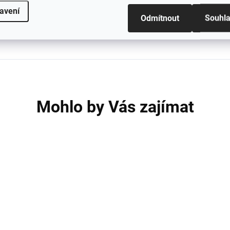
avení
 výjimečném materiálu najdete
zde.
Odmítnout
Souhl
Mohlo by Vás zajímat
2