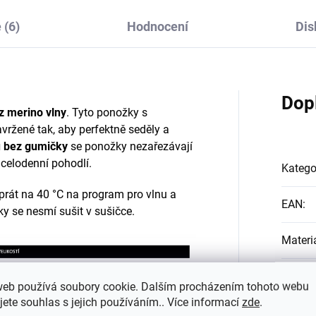
 (6)
Hodnocení
Dis
Dop
z merino vlny
. Tyto ponožky s
ržené tak, aby perfektně seděly a
 bez gumičky
se ponožky nezařezávají
a celodenní pohodlí.
Katego
 prát na 40 °C na program pro vlnu a
EAN
:
ky se nesmí sušit v sušičce.
Materi
Barva
:
web používá soubory cookie. Dalším procházením tohoto webu
jete souhlas s jejich používáním.. Více informací
zde
.
#sizes
těte si článek o tom, proč zvolit merino