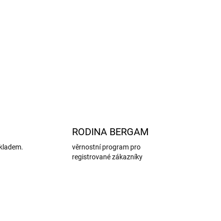
binaci materiálů jsou ponožky odolné a
r.
0 °C na program pro vlnu. Používat prací
 v sušičce.
ZEPTAT SE
HLÍDAT
RODINA BERGAM
kladem.
věrnostní program pro
registrované zákazníky