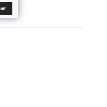
asím
 PACK
2 PACK