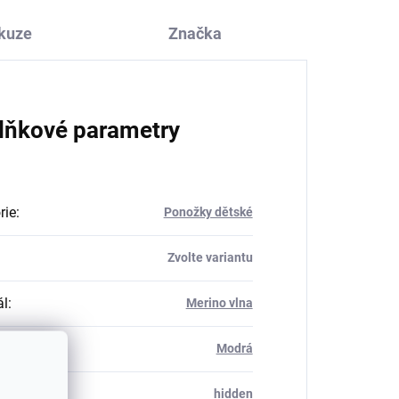
kuze
Značka
lňkové parametry
rie
:
Ponožky dětské
Zvolte variantu
ál
:
Merino vlna
Modrá
_table#
:
hidden