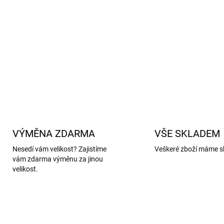
Vysoká odolnost:
Díky kom
dlouhodobě si drží svůj tva
Údržba:
Prát v pračce na 4
prostředek na vlnu. Nesušit
DETAILNÍ INFORMACE
VÝMĚNA ZDARMA
VŠE SKLADEM
Nesedí vám velikost? Zajistíme
Veškeré zboží máme s
vám zdarma výměnu za jinou
velikost.