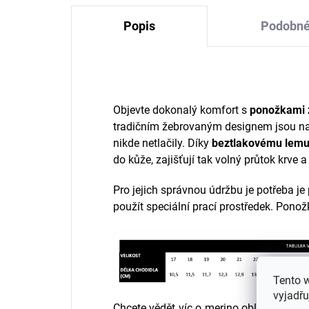
Popis
Podobné
Objevte dokonalý komfort s
ponožkami 
tradičním žebrovaným designem jsou nav
nikde netlačily. Díky
beztlakovému lemu
do kůže, zajišťují tak volný průtok krve 
Pro jejich správnou údržbu je potřeba je
použít speciální prací prostředek. Ponož
Tento 
vyjadřu
Chcete vědět víc o merino oblečení? Přeč