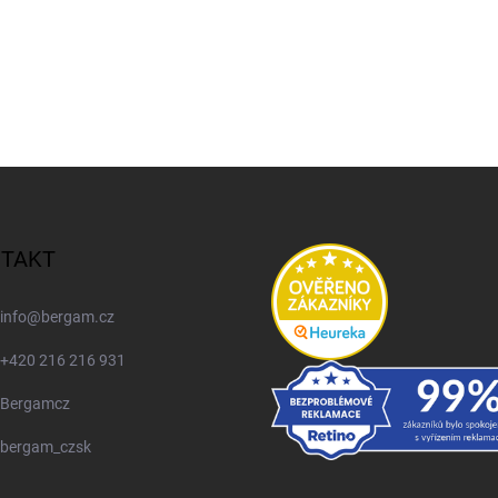
TAKT
info
@
bergam.cz
+420 216 216 931
Bergamcz
bergam_czsk