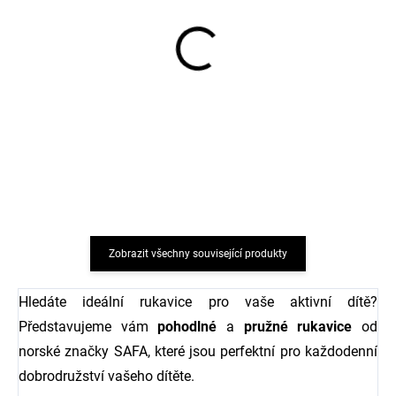
Merino ponožky pro
Dětské merino ponožky
miminko krémové
Trille SAFA světle růžové
FLUFFY od značky SAFA
165 Kč
203 Kč
Zobrazit všechny související produkty
Hledáte ideální rukavice pro vaše aktivní dítě?
Představujeme vám
pohodlné
a
pružné rukavice
od
norské značky SAFA, které jsou perfektní pro každodenní
dobrodružství vašeho dítěte.