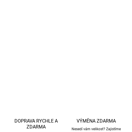
Materiál
: 70% merino vlna, 30% tencel.
Údržba
: Praní v pračce na programu pro vlnu při 30°C.
Prát s vlněným pracím prostředkem a obráceně na
vnitřní stranu. Vyhnout se sušení v sušičce.
Vyrobeno z kvalitní merino vlny
bez mulesingu,
s
důrazem na
etický přístup k chovu a šetrné zacházení se
zvířaty.
DETAILNÍ INFORMACE
ZEPTAT SE
HLÍDAT
DOPRAVA RYCHLE A
VÝMĚNA ZDARMA
ZDARMA
Nesedí vám velikost? Zajistíme