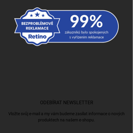
ODEBÍRAT NEWSLETTER
Vložte svůj e-mail a my vám budeme zasílat informace o nových
produktech na našem e-shopu.