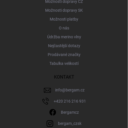
Možnosti dopravy CZ
Možnosti dopravy SK
Možnosti platby
O nás
Údržba merino vlny
Nejčastější dotazy
Prodávané značky
Tabulka velikostí
KONTAKT
info
@
bergam.cz
+420 216 216 931
Bergamcz
bergam_czsk