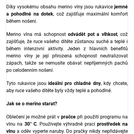
Díky vysokému obsahu merino vlny jsou rukavice
jemné
a pohodlné na dotek
, což zajišťuje maximální komfort
během nošení.
Merino vlna má schopnost
odvádět pot a vlhkost
, což
zajišťuje, že ruce vašeho dítěte zůstanou suché a teplé i
během intenzivní aktivity. Jeden z hlavních benefitů
merino vlny je její přirozená schopnost neutralizovat
zápach, takže se nemusíte obávat nepříjemných pachů
po celodenním nošení.
Tyto rukavice jsou
ideální pro chladné dny
, kdy chcete,
aby ruce vašeho dítěte byly vždy teplé a pohodlné.
Jak se o merino starat?
Oblečení je možné prát v
pračce
při použití programu na
vlnu na
30° C
. Používejte výhradně prací
prostředek na
vlnu
a oděv vyperte naruby. Do pračky nikdy nepřidávejte