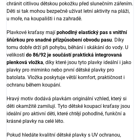
chránit citlivou dětskou pokožku před slunečním zářením.
Děti si tak mohou bezpečně užívat letní aktivity na pláži,
u moře, na koupališti i na zahradě.
Plavkové kraťasy mají
pohodlný elastický pas s vnitřní
šňůrkou pro snadné přizpůsobení obvodu pasu
. Díky
tomu dobře drží při pohybu, běhání i skákání do vody. U
velikostí
do 86/92 je součástí praktická integrovaná
plenková vložka
, díky které jsou tyto plavky ideální i jako
plavky pro miminko nebo první dětské plavky pro
batolata. Vložka poskytuje větší komfort, praktičnost i
ochranu během koupání.
Hravý motiv dodává plavkám originální vzhled, který si
děti okamžitě zamilují. Tyto dětské koupací kraťasy jsou
ideální pro aktivní děti, které chtějí pohodlné, funkční a
krásné plavky na celé léto.
Pokud hledáte kvalitní dětské plavky s UV ochranou,