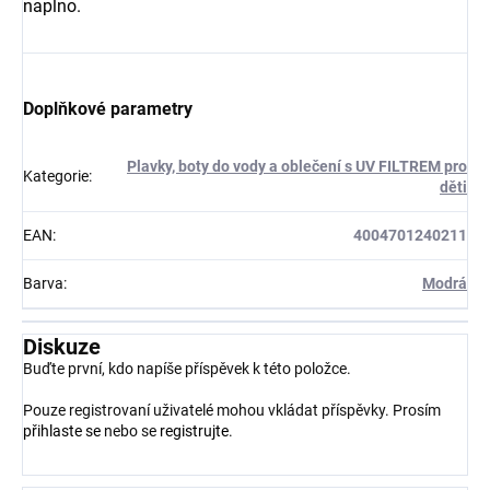
naplno.
Doplňkové parametry
Plavky, boty do vody a oblečení s UV FILTREM pro
Kategorie
:
děti
EAN
:
4004701240211
Barva
:
Modrá
Diskuze
Buďte první, kdo napíše příspěvek k této položce.
Pouze registrovaní uživatelé mohou vkládat příspěvky. Prosím
přihlaste se
nebo se
registrujte
.