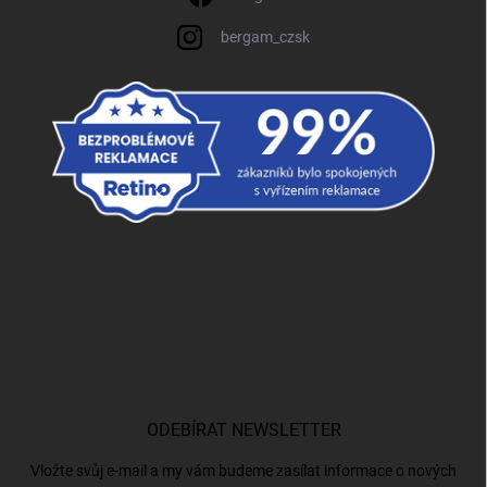
bergam_czsk
ODEBÍRAT NEWSLETTER
Vložte svůj e-mail a my vám budeme zasílat informace o nových