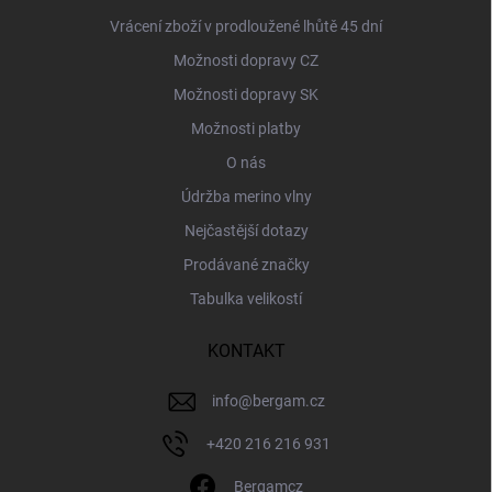
Vrácení zboží v prodloužené lhůtě 45 dní
Možnosti dopravy CZ
Možnosti dopravy SK
Možnosti platby
O nás
Údržba merino vlny
Nejčastější dotazy
Prodávané značky
Tabulka velikostí
KONTAKT
info
@
bergam.cz
+420 216 216 931
Bergamcz