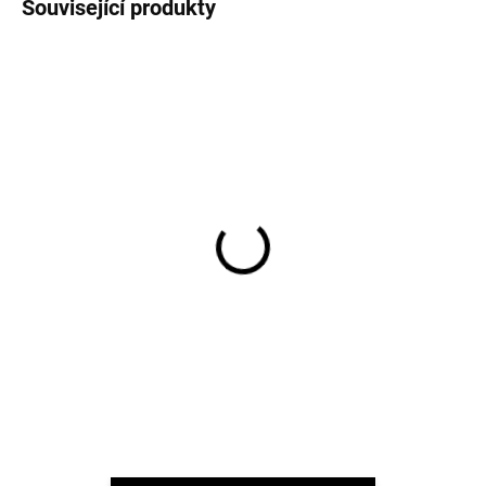
Související produkty
Dětské UV tričko s
Boty do vody pro děti
dlouhým rukávem
Barefoot Sterntaler-
Sterntaler - modrá barva
barva modrá žralok
Žralok
829 Kč
370 Kč