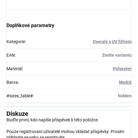
Doplňkové parametry
Kategorie
:
Overaly s UV filtrem
EAN
:
Zvolte variantu
Materiál
:
Polyester
Barva
:
Modrá
#sizes_table#
:
hidden
Diskuze
Buďte první, kdo napíše příspěvek k této položce.
Pouze registrovaní uživatelé mohou vkládat příspěvky. Prosím
přihlaste se
nebo se
registrujte
.