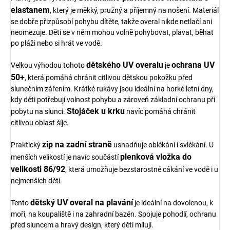
elastanem
, který je měkký, pružný a příjemný na nošení. Materiál
se dobře přizpůsobí pohybu dítěte, takže overal nikde netlačí ani
neomezuje. Děti se v něm mohou volně pohybovat, plavat, běhat
po pláži nebo si hrát ve vodě.
dětského UV overalu
ochrana UV
Velkou výhodou tohoto
je
50+
, která pomáhá chránit citlivou dětskou pokožku před
slunečním zářením. Krátké rukávy jsou ideální na horké letní dny,
kdy děti potřebují volnost pohybu a zároveň základní ochranu při
Stojáček u krku
pobytu na slunci.
navíc pomáhá chránit
citlivou oblast šíje.
zip na zadní straně
Praktický
usnadňuje oblékání i svlékání. U
plenková vložka do
menších velikostí je navíc součástí
velikosti 86/92
, která umožňuje bezstarostné cákání ve vodě i u
nejmenších dětí.
dětský UV overal na plavání
Tento
je ideální na dovolenou, k
moři, na koupaliště i na zahradní bazén. Spojuje pohodlí, ochranu
před sluncem a hravý design, který děti milují.