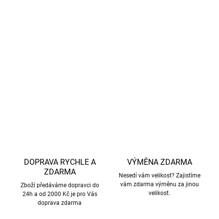
byla ověřena podle evropské normy pro ochranné oděvy
proti slunečnímu záření
certifikováno institutem Hohenstein
– renomovaná
nezávislá zkušebna potvrzující kvalitu a funkčnost
ochranných textilií
DETAILNÍ INFORMACE
ZEPTAT SE
HLÍDAT
DOPRAVA RYCHLE A
VÝMĚNA ZDARMA
ZDARMA
Nesedí vám velikost? Zajistíme
vám zdarma výměnu za jinou
Zboží předáváme dopravci do
velikost.
24h a od 2000 Kč je pro Vás
doprava zdarma