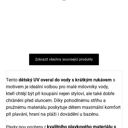
Dětské sluneční brýle 0-
Dětské sluneční brýle 2-6
10 měsíců Blue
let Geggamoja - šedé
Geggamoja
437 Kč
437 Kč
Zobrazit všechny související produkty
Tento
dětský UV overal do vody s krátkým rukávem
s
motivem je ideální volbou pro malé milovníky vody,
kteří chtějí být při koupání nejen styloví, ale také dobře
chráněni před sluncem. Díky pohodlnému střihu a
pružnému materiálu poskytuje dětem maximální komfort
při plavání, hraní na pláži i dovádění u bazénu.
kvalitního plavkového materiálu s
Plavky jsou vyrobeny z