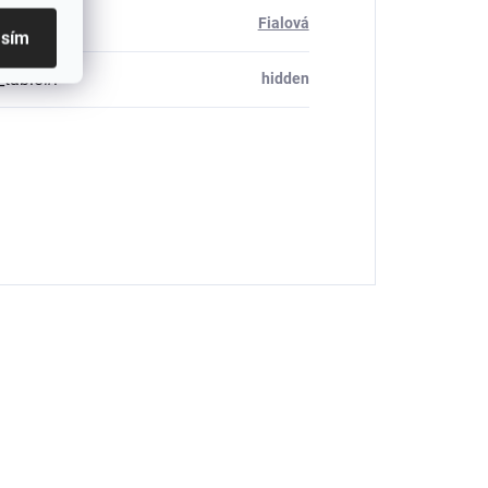
Fialová
asím
_table#
:
hidden