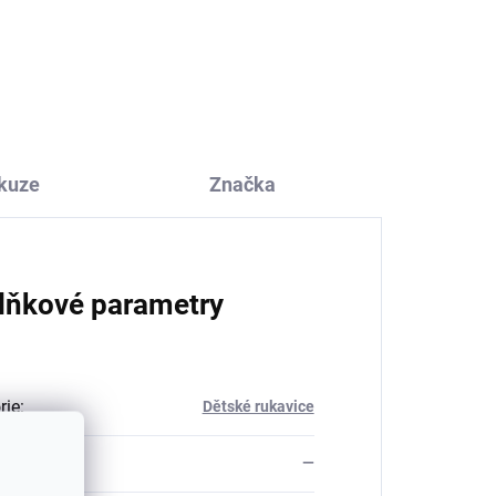
va
vlny, bavlny a hedvábí
Cosilana krémový
a
319 Kč
od
kuze
Značka
lňkové parametry
rie
:
Dětské rukavice
—