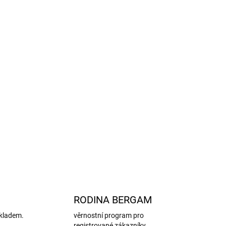
nost, rukavice se lépe navlékají a drží tvar.
dolnost materiálu a prodlužuje životnost rukavic.
ce na 40 °C, takže se snadno udržují v čistotě i
má svým nadčasovým stylem, vysokou kvalitou a
nými pro děti.
házky i do auta. Perfektní ochrana citlivé dětské
em a vlhkostí.
ZEPTAT SE
HLÍDAT
RODINA BERGAM
kladem.
věrnostní program pro
registrované zákazníky