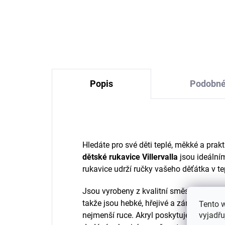
vlny, bavlny a hedvábí
kr
Cosilana s dlouhým
rukávem krémové
466 Kč
od
Popis
Podobné
Hledáte pro své děti teplé, měkké a pra
dětské rukavice Villervalla
jsou ideální
rukavice
udrží ručky vašeho děťátka v te
Jsou vyrobeny z kvalitní směsi
96 % akr
takže jsou hebké, hřejivé a zároveň pruž
Tento 
vyjadřu
nejmenší ruce. Akryl poskytuje výbornou 