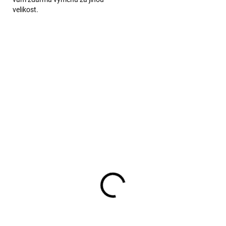
velikost.
tské merino ponožky
Dětské merino triko s