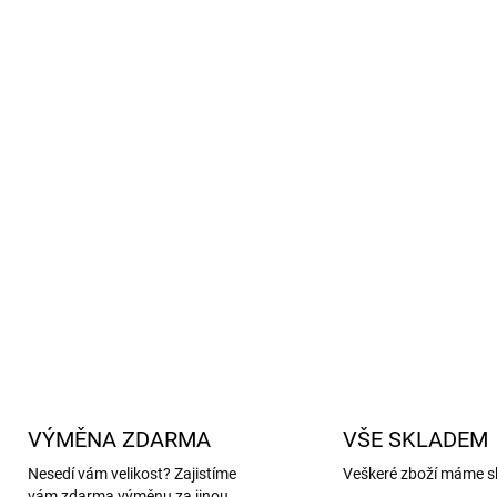
–
2 % elastan
: dodává pruž
–
2 % polyamid
: zvyšuje o
Rukavice můžete prát v prač
při častém používání.
Značka Villervalla je zná
bezpečnými materiály vhod
Ideální do kočárku, na proc
pokožky před chladem, větr
DETAILNÍ INFORMACE
VÝMĚNA ZDARMA
VŠE SKLADEM
Nesedí vám velikost? Zajistíme
Veškeré zboží máme s
vám zdarma výměnu za jinou