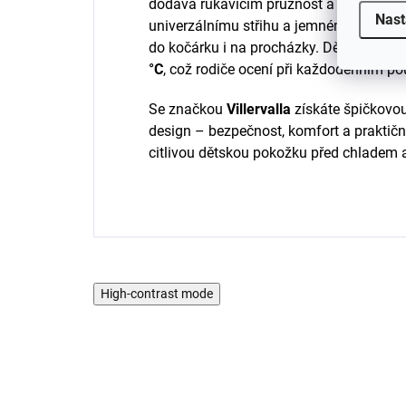
dodává rukavicím pružnost a polyamid zv
Nast
univerzálnímu střihu a jemnému materiá
do kočárku i na procházky. Dětské rukav
°C
, což rodiče ocení při každodenním po
Se značkou
Villervalla
získáte špičkovo
design – bezpečnost, komfort a praktičn
citlivou dětskou pokožku před chladem 
High-contrast mode