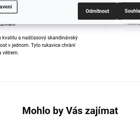
yšuje jejich odolnost a životnost. Díky
avení
Barva
:
lu jsou vhodné pro každodenní nošení
Odmítnout
Souhl
ice jsou navíc
pratelné v pračce na 40
#sizes
užívání.
u kvalitu a nadčasový skandinávský
ost v jednom. Tyto rukavice chrání
a větrem.
Mohlo by Vás zajímat