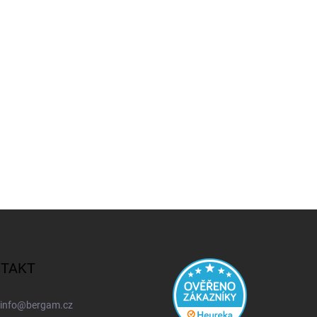
TAKT
info
@
bergam.cz