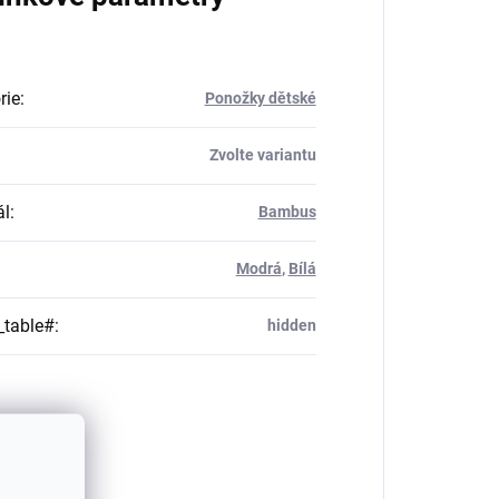
rie
:
Ponožky dětské
Zvolte variantu
ál
:
Bambus
Modrá
,
Bílá
_table#
:
hidden