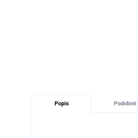
Žlučové mýdlo na praní,
Pra
odstraňovač skvrn
prá
(krabička 140 g) TIERRA
Gr
VERDE
72 Kč
Popis
Podobné 