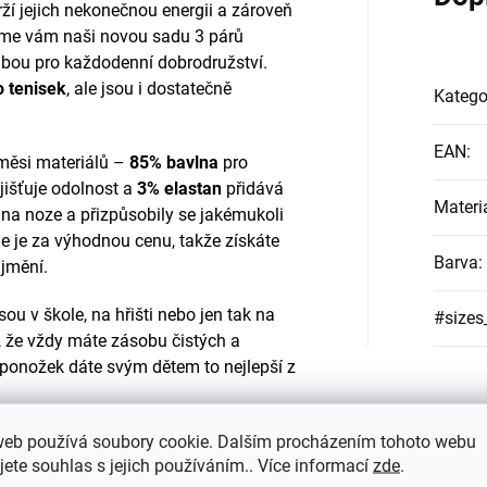
rží jejich nekonečnou energii a zároveň
eme vám naši novou sadu 3 párů
lbou pro každodenní dobrodružství.
 tenisek
, ale jsou i dostatečně
Katego
EAN
:
směsi materiálů –
85% bavlna
pro
jišťuje odolnost a
3% elastan
přidává
Materi
na noze a přizpůsobily se jakémukoli
e je za výhodnou cenu, takže získáte
Barva
:
 jmění.
sou v škole, na hřišti nebo jen tak na
#sizes
 že vždy máte zásobu čistých a
ponožek dáte svým dětem to nejlepší z
Elastan
web používá soubory cookie. Dalším procházením tohoto webu
jete souhlas s jejich používáním.. Více informací
zde
.