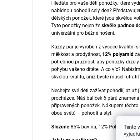
Hledáte pro vaše děti ponožky, které vyd
nabídnou pohodlí celý den? Představuj
dětských ponožek, které jsou skvělou vo
Tyto ponožky nejen že
skvěle padnou do
univerzální pro běžné nošení.
Každý pár je vyroben z vysoce kvalitní 
měkkost a prodyšnost,
12% polyamid
za
potřebnou pružnost, aby ponožky držely 
pohybu vašeho dítěte. A co víc? Nabízím
skvělou kvalitu, aniž byste museli utratit
Nechejte své děti zažívat pohodlí, ať už j
procházce. Náš balíček 6 párů znamená,
připravených ponožek. Nákupem těchto 
obou světů – pohodlí a styl.
Složení:
85% bavlna, 12% Polyamid, 3% 
Tento 
vyjadřu