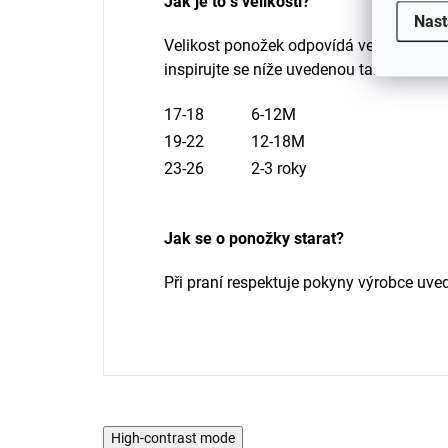
Jak je to s velikostí?
Nast
Velikost ponožek odpovídá velikosti děts
inspirujte se níže uvedenou tabulkou.
17-18
6-12M
19-22
12-18M
23-26
2-3 roky
Jak se o ponožky starat?
Při praní respektuje pokyny výrobce uved
High-contrast mode