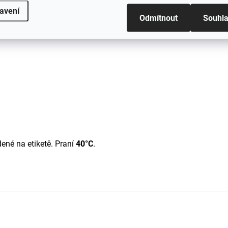
avení
Odmítnout
Souhl
kých botiček. Pokud dítě nenosí boty,
ené na etiketě. Praní
40°C
.