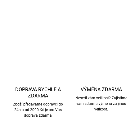
Rozměr přikrývky: 100×140 cm, polštáře: 40×45 cm
Praní na 60 °C – vysoká hygiena
Praní a sušení naruby – delší životnost barev i látky
DETAILNÍ INFORMACE
ZEPTAT SE
HLÍDAT
DOPRAVA RYCHLE A
VÝMĚNA ZDARMA
ZDARMA
Nesedí vám velikost? Zajistíme
vám zdarma výměnu za jinou
Zboží předáváme dopravci do
velikost.
24h a od 2000 Kč je pro Vás
doprava zdarma