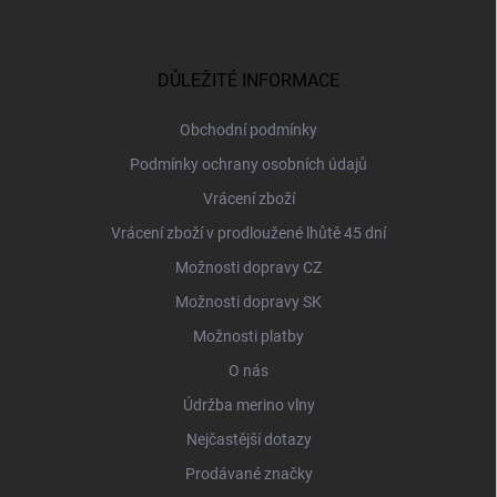
Z
á
p
a
DŮLEŽITÉ INFORMACE
t
í
Obchodní podmínky
Podmínky ochrany osobních údajů
Vrácení zboží
Vrácení zboží v prodloužené lhůtě 45 dní
Možnosti dopravy CZ
Možnosti dopravy SK
Možnosti platby
O nás
Údržba merino vlny
Nejčastější dotazy
Prodávané značky