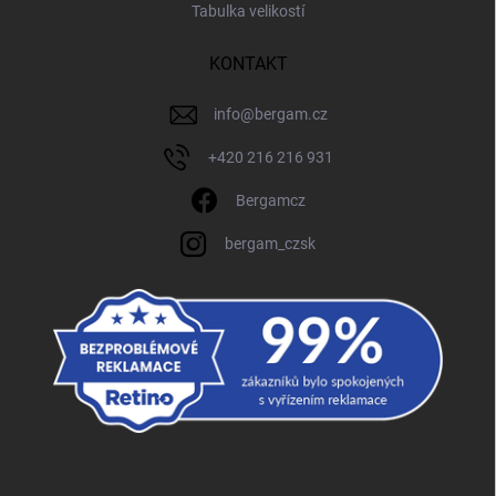
Tabulka velikostí
KONTAKT
info
@
bergam.cz
+420 216 216 931
Bergamcz
bergam_czsk