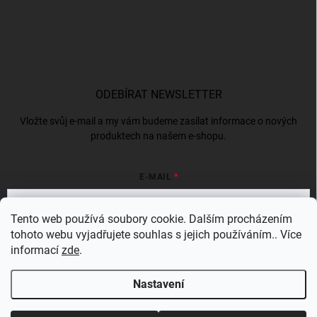
ODEBÍRAT NEWSLETTER
Vložte svůj e-mail a my vám budeme zasílat informace o nových
produktech na našem e-shopu.
E-MAIL
Tento web používá soubory cookie. Dalším procházením
tohoto webu vyjadřujete souhlas s jejich používáním.. Více
Vložením e-mailu souhlasíte s
podmínkami ochrany osobních údajů
informací
zde
.
Přihlásit se
Nastavení