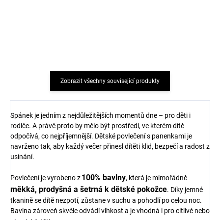
miminko krémové
Trille SAFA světle růžové
FLUFFY od značky SAFA
165 Kč
203 Kč
Zobrazit všechny související produkty
Spánek je jedním z nejdůležitějších momentů dne – pro děti i
rodiče. A právě proto by mělo být prostředí, ve kterém dítě
odpočívá, co nejpříjemnější. Dětské povlečení s panenkami je
navrženo tak, aby každý večer přinesl dítěti klid, bezpečí a radost z
usínání.
100% bavlny
Povlečení je vyrobeno z
, která je mimořádně
měkká, prodyšná a šetrná k dětské pokožce
. Díky jemné
tkanině se dítě nezpotí, zůstane v suchu a pohodlí po celou noc.
Bavlna zároveň skvěle odvádí vlhkost a je vhodná i pro citlivé nebo