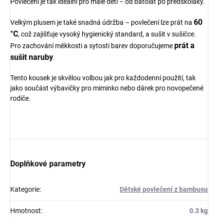
Povlečení je tak ideální pro malé děti – od batolat po předškoláky.
60
Velkým plusem je také snadná údržba – povlečení lze prát na
°C
, což zajišťuje vysoký hygienický standard, a sušit v sušičce.
prát a
Pro zachování měkkosti a sytosti barev doporučujeme
sušit naruby
.
Tento kousek je skvělou volbou jak pro každodenní použití, tak
jako součást výbavičky pro miminko nebo dárek pro novopečené
rodiče.
Doplňkové parametry
Kategorie
:
Dětské povlečení z bambusu
Hmotnost
:
0.3 kg