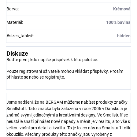
Barva
:
Krémová
Materiál
:
100% bavlna
#sizes_table#
:
hidden
Diskuze
Buďte první, kdo napíše příspěvek k této položce.
Pouze registrovaní uživatelé mohou vkládat příspěvky. Prosím
přihlaste se
nebo se
registrujte
.
Jsme nadšeni, že na BERGAM můžeme nabízet produkty značky
Smallstuff. Tato značka byla založena v roce 2006 v Dánsku a je
známá svými jedinečnými a kreativními designy. Ve Smallstuff se
neustále snaží přinášet nové nápady a měnit je v realitu, a to vše s
velkou vášní pro detail a kvalitu. To je to, co nás na Smallstuff tolik
okouzlilo.Všechny produkty této značky jsou vyrobeny z