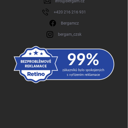
info
@
bergam.cz
+420 216 216 931
Bergamcz
bergam_czsk