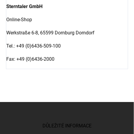
Sterntaler GmbH
Online-Shop
Werkstraße 6-8,
65599 Dornburg Dorndorf
Tel.: +49 (0)6436-509-100
Fax: +49 (0)6436-2000
Z
á
p
a
DŮLEŽITÉ INFORMACE
t