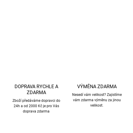
izolace může být tenčí. Thinsulate poskytuje téměř
dvakrát tak větší tepelný
odpor než pěna, plsť nebo
běžné vlákno a je
jednou
z
nejlehčích
syntetických
izolací
na trhu.
DETAILNÍ INFORMACE
ZEPTAT SE
HLÍDAT
DOPRAVA RYCHLE A
VÝMĚNA ZDARMA
ZDARMA
Nesedí vám velikost? Zajistíme
vám zdarma výměnu za jinou
Zboží předáváme dopravci do
velikost.
24h a od 2000 Kč je pro Vás
doprava zdarma