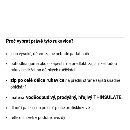
zimní dvojitá s ochranou
zimní dvojitá s ochranou
proti větru černá Mikk
proti větru modrá Blue
Line
Nights Mikk Line
726 Kč
726 Kč
Proč
vybrat právě tyto rukavice?
jsou vysoké, dětem za ně nebude padat sníh
pohodlná guma okolo zápěstí i na předloktí zajistí, že budou
rukavice držet na dětských ručičkách
zip po celé délce rukavice
na přední straně zajistí snadné
oblékání
voděodpudivý, prodyšný, hřejivý THINSULATE.
materiál
dlaně i palec jsou po celé ploše protiskluzové
reflexní prvek v podobě hvězdy