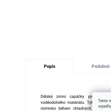
Dva páry merino ponožek
Dě
NEVADA s vlněným froté
Tri
šedá/růžová SAFA
241 Kč
Popis
Podobné 
Dětské zimní capáčky pro mimin
Tento 
voděodolného materiálu. Tyto capáčk
vyjadřu
miminko během chladných podzimní