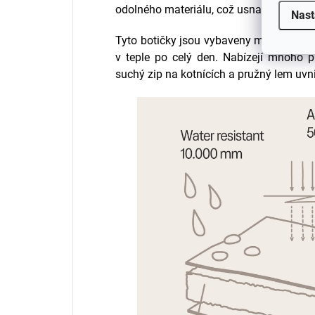
odolného materiálu, což usnadňuje jejich
Nast
Tyto botičky jsou vybaveny měkkou flee
v teple po celý den. Nabízejí mnoho pr
suchý zip na kotnících a pružný lem uvni