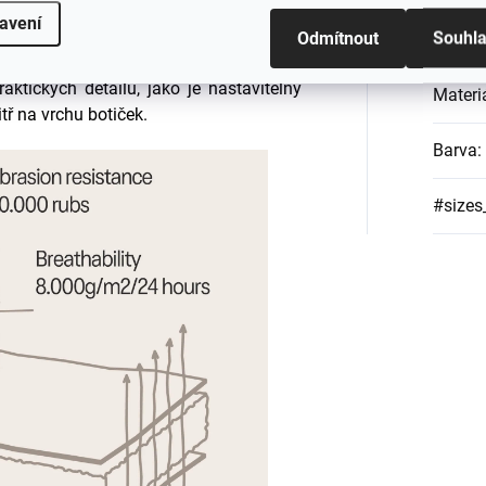
 čištění a údržbu.
avení
Katego
Odmítnout
Souhl
covou podšívkou, aby vaše dítě zůstalo
aktických detailů, jako je nastavitelný
Materi
tř na vrchu botiček.
Barva
:
#sizes