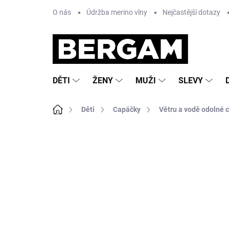
Přejít
O nás
Údržba merino vlny
Nejčastější dotazy
na
obsah
DĚTI
ŽENY
MUŽI
SLEVY
Domů
Děti
Capáčky
Větru a vodě odolné 
1 hodnocení
Podrobnosti hodnocení
ZNA
VÝPRODEJ