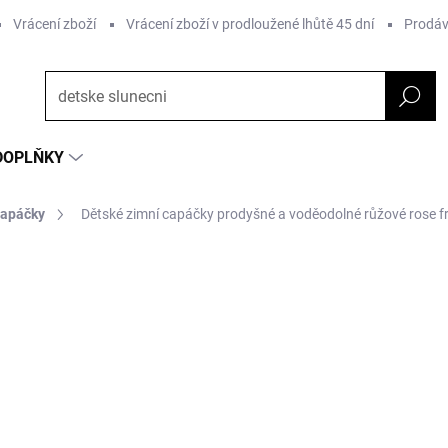
Vrácení zboží
Vrácení zboží v prodloužené lhůtě 45 dní
Prodáv
DOPLŇKY
capáčky
Dětské zimní capáčky prodyšné a voděodolné růžové rose 
ČKA:
WHEAT
od 998 Kč
od
8
Měrná
ZVOLTE VARIANTU
cena: