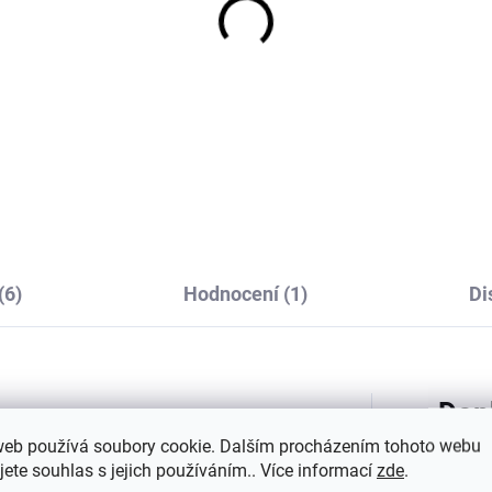
tské merino ponožky
Merino kukla dětská s
lle SAFA světle růžové
bambulkami růžová
Burlwood Mikk Line
165 Kč
1 210 Kč
(6)
Hodnocení (1)
Di
Dop
ko jsou vyrobeny z prodyšného a
web používá soubory cookie. Dalším procházením tohoto webu
y jsou ideálním společníkem pro vaše
jete souhlas s jejich používáním.. Více informací
zde
.
ch a zimních dnů. Jsou vyrobené z