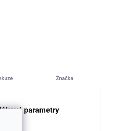
Merino overal na zip s
oušky růžový Burlwood
Mikk-Line
2 178 Kč
skuze
Značka
lňkové parametry