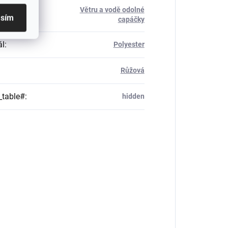
Větru a vodě odolné
rie
:
asím
capáčky
ál
:
Polyester
Růžová
_table#
:
hidden