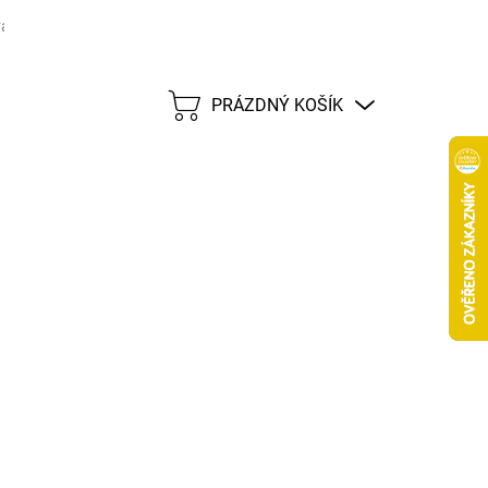
ané značky
Tabulka velikostí
Možnosti dopravy CZ
Možnost
PRÁZDNÝ KOŠÍK
NÁKUPNÍ
KOŠÍK
 VARIANTU
MOŽNOSTI DORUČENÍ