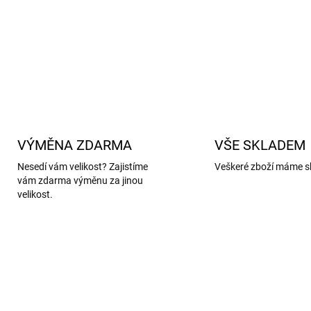
zvířaty a žádný mulesing.
DETAILNÍ INFORMACE
VÝMĚNA ZDARMA
VŠE SKLADEM
Nesedí vám velikost? Zajistíme
Veškeré zboží máme s
vám zdarma výměnu za jinou
velikost.