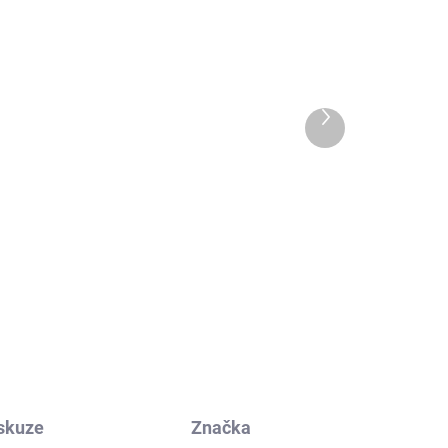
Další
produkt
mné
Žlučové mýdlo na praní,
odstraňovač skvrn
(krabička 140 g) TIERRA
VERDE
72 Kč
skuze
Značka