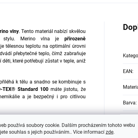
Dop
ino vlny
. Tento materiál nabízí skvělou
a stylu. Merino vlna je
přirozeně
je tělesnou teplotu na optimální úrovni
odvádí přebytečné teplo, čímž zabraňuje
Katego
 děti, které potřebují zůstat v teple, aniž
EAN
:
 přiléhá k tělu a snadno se kombinuje s
Materi
-TEX® Standard 100
máte jistotu, že
emikálie a je bezpečný i pro citlivou
Barva
:
#sizes
web používá soubory cookie. Dalším procházením tohoto webu
jete souhlas s jejich používáním.. Více informací
zde
.