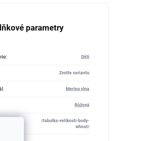
lňkové parametry
rie
:
Děti
Zvolte variantu
ál
:
Merino vlna
Růžová
/tabulka-velikosti-body-
_table#
:
wheat/