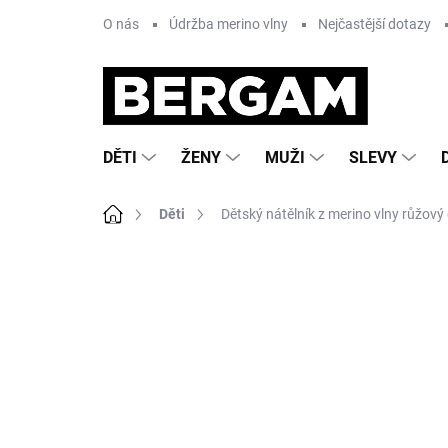
Přejít
O nás
Údržba merino vlny
Nejčastější dotazy
na
obsah
DĚTI
ŽENY
MUŽI
SLEVY
Domů
Děti
Dětský nátělník z merino vlny růžový
1 hodnocení
Podrobnosti hodnocení
ZNA