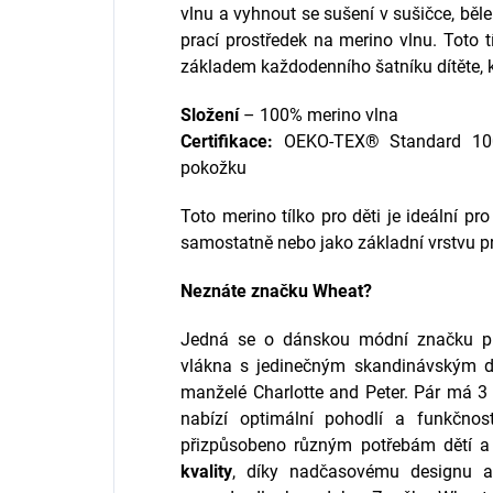
vlnu a vyhnout se sušení v sušičce, běl
prací prostředek na merino vlnu. Toto t
základem každodenního šatníku dítěte, k
Složení
– 100% merino vlna
Certifikace:
OEKO-TEX® Standard 100 
pokožku
Toto merino tílko pro děti je ideální pr
samostatně nebo jako základní vrstvu pr
Neznáte značku
Wheat?
Jedná se o dánskou módní značku pro
vlákna s jedinečným skandinávským d
manželé Charlotte and Peter.
Pár má 3 d
nabízí optimální pohodlí a funkčnos
přizpůsobeno různým potřebám dětí a
kvality
, díky nadčasovému designu a