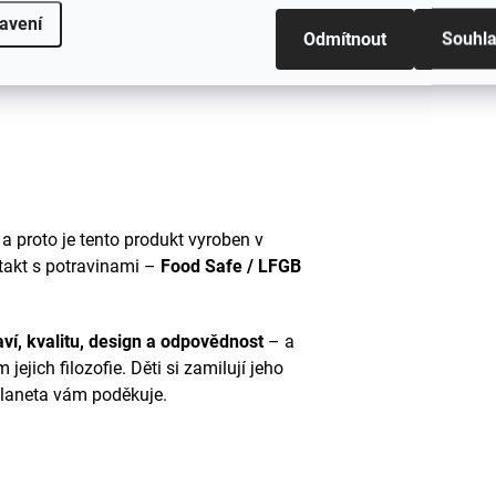
avení
Odmítnout
Souhl
 a proto je tento produkt vyroben v
takt s potravinami –
Food Safe / LFGB
aví, kvalitu, design a odpovědnost
– a
 jejich filozofie.
Děti si zamilují jeho
planeta vám poděkuje.