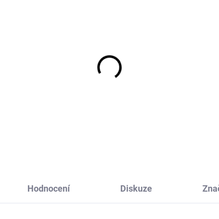
ská jídelní sada z
Dětská jídelní sada z
plastu Blue Spruce
bioplastu Caramel
belab
Fabelab
401 Kč
401 Kč
Hodnocení
Diskuze
Zna