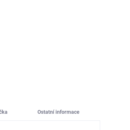
Dětská jídelní sada z
bioplastu Clay Fabelab
401 Kč
čka
Ostatní informace