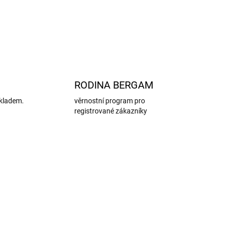
ZEPTAT SE
HLÍDAT
RODINA BERGAM
kladem.
věrnostní program pro
registrované zákazníky
AKCE