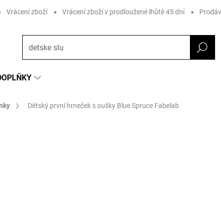
Vrácení zboží
Vrácení zboží v prodloužené lhůtě 45 dní
Prodáv
DOPLŇKY
nky
Dětský první hrneček s oušky Blue Spruce Fabelab
NAČKA:
FABELAB
272 Kč
191 Kč
Měrná
SKLADEM
(5 KS)
cena:
MŮŽEME DORUČIT DO:
11.8.2