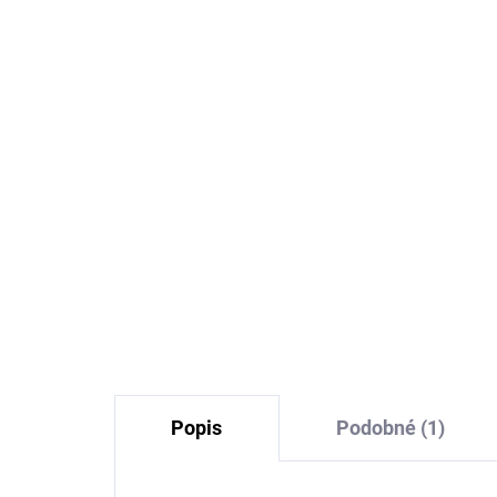
Dětský batůžek pro
Dět
nejmenší Happy 5L
bio
Sterntaler
Fa
599 Kč
Popis
Podobné (1)