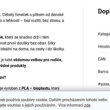
Dop
k. Dětský hrneček s pítkem od dánské
lehkostí – bez rozlití, bez stresu, a
Katego
ek
, který se snadno drží i těm
vat první doušky bez obav. Díky
Hmotn
 ideální na doma, na cesty i do školky.
EAN
:
 je také
vědomou volbou pro rodiče,
ovědné produkty
.
Barva
:
tní?
#sizes
 je vyroben z
PLA – bioplastu
, který
kukuřice, pšenice a cukrová třtina
.
web používá soubory cookie. Dalším procházením tohoto webu
 kompostovatelný v průmyslových
jete souhlas s jejich používáním.. Více informací
zde
.