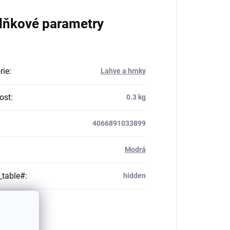
lňkové parametry
rie
:
Lahve a hrnky
ost
:
0.3 kg
4066891033899
Modrá
_table#
:
hidden