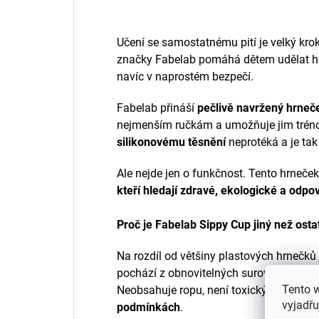
Učení se samostatnému pití je velký kro
značky Fabelab pomáhá dětem udělat ho s 
navíc v naprostém bezpečí.
Fabelab přináší
pečlivě navržený hrneč
nejmenším ručkám a umožňuje jim tréno
silikonovému těsnění
neprotéká a je tak
Ale nejde jen o funkčnost. Tento hrneček
kteří hledají zdravé, ekologické a odp
Proč je Fabelab Sippy Cup jiný než osta
Na rozdíl od většiny plastových hrnečků
pochází z obnovitelných surovin, jako je
Tento 
Neobsahuje ropu, není toxický a je
100%
vyjadřu
podmínkách
.