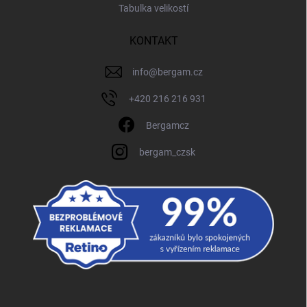
Tabulka velikostí
KONTAKT
info
@
bergam.cz
+420 216 216 931
Bergamcz
bergam_czsk