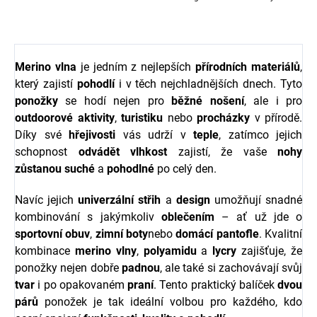
Merino vlna
je jedním z nejlepších
přírodních materiálů
,
který zajistí
pohodlí
i v těch nejchladnějších dnech. Tyto
ponožky
se hodí nejen pro
běžné nošení
, ale i pro
outdoorové aktivity
,
turistiku
nebo
procházky
v přírodě.
Díky své
hřejivosti
vás udrží v
teple
, zatímco jejich
schopnost
odvádět vlhkost
zajistí, že vaše
nohy
zůstanou suché
a
pohodlné
po celý den.
Navíc jejich
univerzální střih
a
design
umožňují snadné
kombinování s jakýmkoliv
oblečením
– ať už jde o
sportovní obuv
,
zimní boty
nebo
domácí pantofle
. Kvalitní
kombinace
merino vlny
,
polyamidu
a
lycry
zajišťuje, že
ponožky nejen dobře
padnou
, ale také si zachovávají svůj
tvar
i po opakovaném
praní
. Tento praktický balíček
dvou
párů
ponožek je tak ideální volbou pro každého, kdo