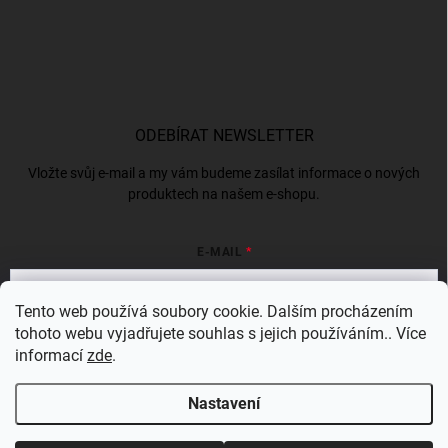
ODEBÍRAT NEWSLETTER
Vložte svůj e-mail a my vám budeme zasílat informace o nových
produktech na našem e-shopu.
E-MAIL
Tento web používá soubory cookie. Dalším procházením
tohoto webu vyjadřujete souhlas s jejich používáním.. Více
Vložením e-mailu souhlasíte s
podmínkami ochrany osobních údajů
informací
zde
.
Přihlásit se
Nastavení