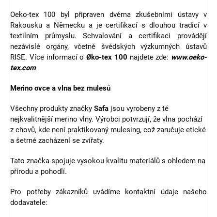
Oeko-tex 100 byl připraven dvěma zkušebními ústavy v
Rakousku a Německu a je certifikací s dlouhou tradicí v
textilním průmyslu. Schvalování a certifikaci provádějí
nezávislé orgány, včetně švédských výzkumných ústavů
RISE. Více informací o
Øko-tex 100
najdete zde:
www.oeko-
tex.com
Merino ovce a vlna bez mulesů
Všechny produkty značky
Safa
jsou vyrobeny z té
nejkvalitnější merino vlny. Výrobci potvrzují, že vlna pochází
z chovů, kde není praktikovaný mulesing, což zaručuje etické
a šetrné zacházení se zvířaty.
Tato značka spojuje vysokou kvalitu materiálů s ohledem na
přírodu a pohodlí.
Pro potřeby zákazníků uvádíme kontaktní údaje našeho
dodavatele: