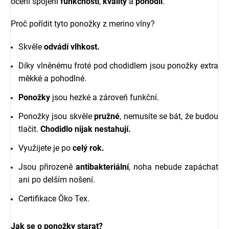
ocení spojení
funkčnosti
,
kvality
a
pohodlí
.
Proč pořídit tyto ponožky z merino vlny?
Skvěle
odvádí vlhkost.
Díky vlněnému froté pod chodidlem jsou ponožky extra
měkké a pohodlné.
Ponožky
jsou hezké a zároveň funkční.
Ponožky jsou skvěle
pružné
, nemusíte se bát, že budou
tlačit.
Chodidlo nijak nestahují.
Využijete je po
celý rok.
Jsou přirozeně
antibakteriální
, noha nebude zapáchat
ani po delším nošení.
Certifikace Öko Tex.
Jak se o ponožky starat?