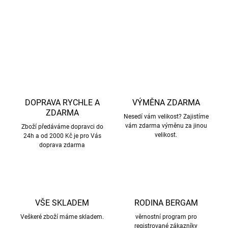
DETAILNÍ INFORMACE
ZEPTAT SE
HLÍDAT
DOPRAVA RYCHLE A
VÝMĚNA ZDARMA
ZDARMA
Nesedí vám velikost? Zajistíme
vám zdarma výměnu za jinou
Zboží předáváme dopravci do
velikost.
24h a od 2000 Kč je pro Vás
doprava zdarma
VŠE SKLADEM
RODINA BERGAM
Veškeré zboží máme skladem.
věrnostní program pro
registrované zákazníky