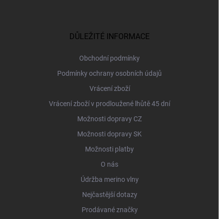
Z
á
p
a
DŮLEŽITÉ INFORMACE
t
í
Obchodní podmínky
Podmínky ochrany osobních údajů
Vrácení zboží
Vrácení zboží v prodloužené lhůtě 45 dní
Možnosti dopravy CZ
Možnosti dopravy SK
Možnosti platby
O nás
Údržba merino vlny
Nejčastější dotazy
Prodávané značky