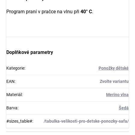
Program praní v pračce na vlnu při
40° C
.
Doplňkové parametry
Kategorie
:
Ponožky dětské
EAN
:
Zvolte variantu
Materiál
:
Merino vlna
Barva
:
Šedá
#sizes_table#
:
/tabulka-velikosti-pro-detske-ponozky-safa/