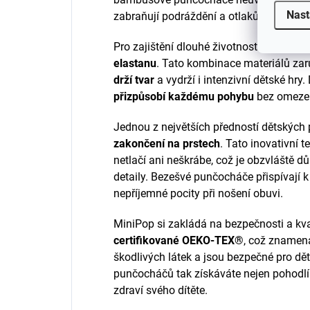
Nast
zabraňují podráždění a otlakům.
Pro zajištění dlouhé životnosti a flexibili
elastanu
. Tato kombinace materiálů zar
drží tvar
a vydrží i intenzivní dětské hry
přizpůsobí každému pohybu
bez omezení
Jednou z největších předností dětskýc
zakončení na prstech
. Tato inovativní t
netlačí ani neškrábe, což je obzvláště důle
detaily. Bezešvé punčocháče přispívají 
nepříjemné pocity při nošení obuvi.
MiniPop si zakládá na bezpečnosti a kva
certifikované OEKO-TEX®
, což znamená
škodlivých látek a jsou bezpečné pro dě
punčocháčů tak získáváte nejen pohodlí a 
zdraví svého dítěte.