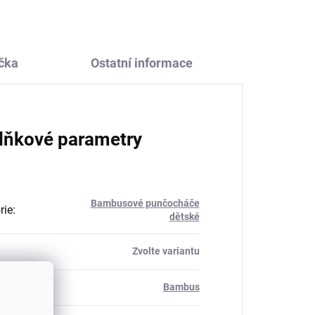
čka
Ostatní informace
lňkové parametry
Bambusové punčocháče
rie
:
dětské
Zvolte variantu
ál
:
Bambus