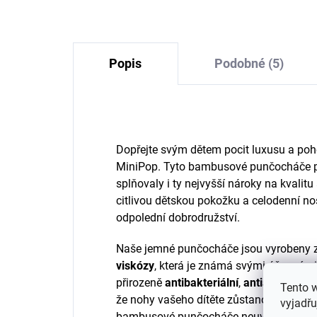
Popis
Podobné (5)
Dopřejte svým dětem pocit luxusu a po
MiniPop. Tyto bambusové punčocháče pro
splňovaly i ty nejvyšší nároky na kvalitu
citlivou dětskou pokožku a celodenní noš
odpolední dobrodružství.
Naše jemné punčocháče jsou vyrobeny z
viskózy
, která je známá svými úžasnými
přirozeně
antibakteriální
,
antialergenní
a
Tento 
že nohy vašeho dítěte zůstanou v suchu 
vyjadřu
bambusové punčocháče neuvěřitelně
m