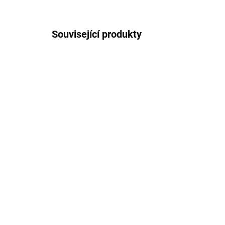
Související produkty
Dětské merino ponožky
Dě
krémové Trille SAFA
Tr
177 Kč