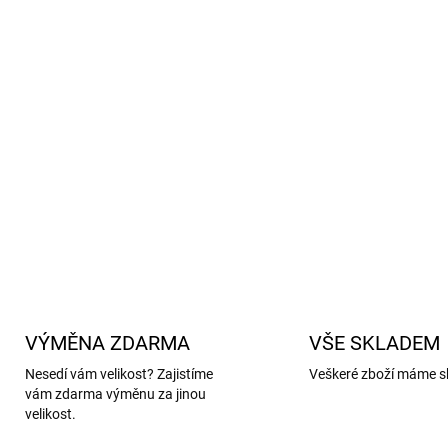
sedí, drží tvar a vydrží dlo
Bezpečnost:
Všechny mater
že neobsahují škodlivé látk
Vhodné pro každodenní no
aktivity.
DETAILNÍ INFORMACE
VÝMĚNA ZDARMA
VŠE SKLADEM
Nesedí vám velikost? Zajistíme
Veškeré zboží máme s
vám zdarma výměnu za jinou
velikost.