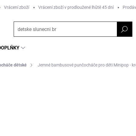
Vrácení zboží
Vrácení zboží v prodloužené lhůtě 45 dní
Prodáv
DOPLŇKY
cháče dětské
Jemné bambusové punčocháče pro děti Minipop - k
NAČKA:
MINIPOP
290 Kč
Měrná
ZVOLTE VARIANTU
cena:
MŮŽEME DORUČIT DO:
ZVOLTE