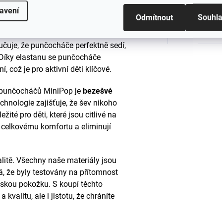
Barva
:
avení
Odmítnout
Souhl
#sizes
ty jsme přidali
20 % polyamidu
a
3 %
učuje, že punčocháče perfektně sedí,
. Díky elastanu se punčocháče
, což je pro aktivní děti klíčové.
h punčocháčů MiniPop je
bezešvé
echnologie zajišťuje, že šev nikoho
žité pro děti, které jsou citlivé na
k celkovému komfortu a eliminují
litě. Všechny naše materiály jsou
, že byly testovány na přítomnost
tskou pokožku. S koupí těchto
kvalitu, ale i jistotu, že chráníte