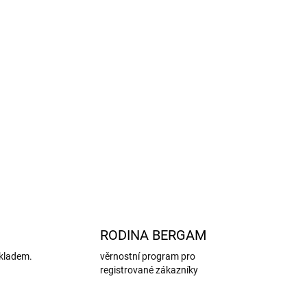
uho.
iály mají certifikát OEKO-TEX®, který zaručuje,
y.
šení:
Ideální do školky, školy i na volnočasové
ZEPTAT SE
HLÍDAT
RODINA BERGAM
kladem.
věrnostní program pro
registrované zákazníky