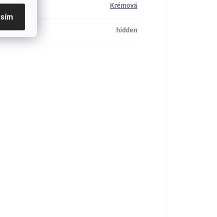
Krémová
asím
_table#
:
hidden