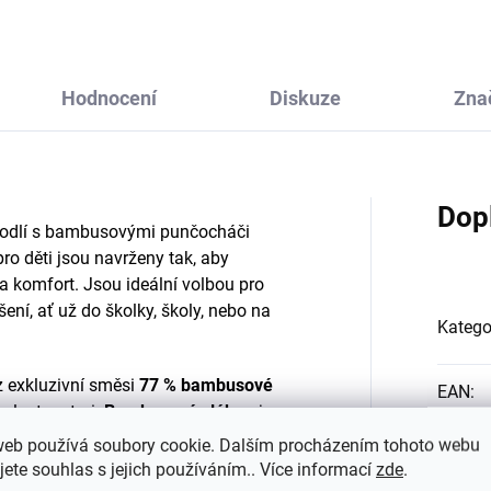
Hodnocení
Diskuze
Zna
Dop
hodlí s bambusovými punčocháči
 děti jsou navrženy tak, aby
 a komfort. Jsou ideální volbou pro
ení, ať už do školky, školy, nebo na
Katego
 exkluzivní směsi
77 % bambusové
EAN
:
 vlastnostmi.
Bambusová vlákna
jsou
 skvěle
odvádějí vlhkost
, což zaručuje,
web používá soubory cookie. Dalším procházením tohoto webu
Materi
a pohodlí po celý den. Kromě toho jsou
jete souhlas s jejich používáním.. Více informací
zde
.
ěkké
a hedvábné na dotek, čímž